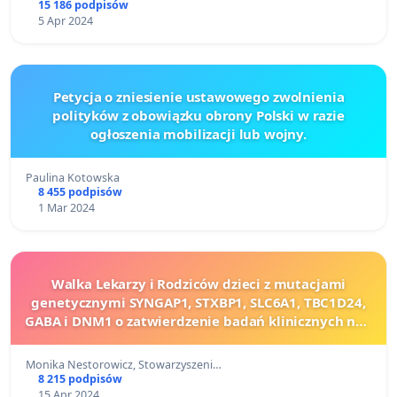
15 186 podpisów
5 Apr 2024
Petycja o zniesienie ustawowego zwolnienia
polityków z obowiązku obrony Polski w razie
ogłoszenia mobilizacji lub wojny.
Paulina Kotowska
8 455 podpisów
1 Mar 2024
Walka Lekarzy i Rodziców dzieci z mutacjami
genetycznymi SYNGAP1, STXBP1, SLC6A1, TBC1D24,
GABA i DNM1 o zatwierdzenie badań klinicznych nad
Lekiem Ravicti i późniejszą refundacją tego leku.
Monika Nestorowicz, Stowarzyszeni…
8 215 podpisów
15 Apr 2024