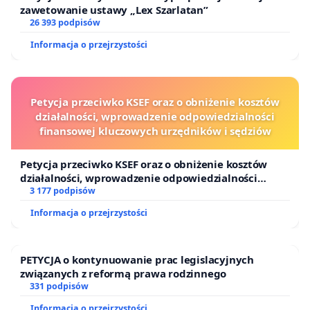
zawetowanie ustawy „Lex Szarlatan”
26 393 podpisów
Informacja o przejrzystości
Petycja przeciwko KSEF oraz o obniżenie kosztów
działalności, wprowadzenie odpowiedzialności
finansowej kluczowych urzędników i sędziów
Petycja przeciwko KSEF oraz o obniżenie kosztów
działalności, wprowadzenie odpowiedzialności
finansowej kluczowych urzędników i sędziów
3 177 podpisów
Informacja o przejrzystości
PETYCJA o kontynuowanie prac legislacyjnych
związanych z reformą prawa rodzinnego
331 podpisów
Informacja o przejrzystości