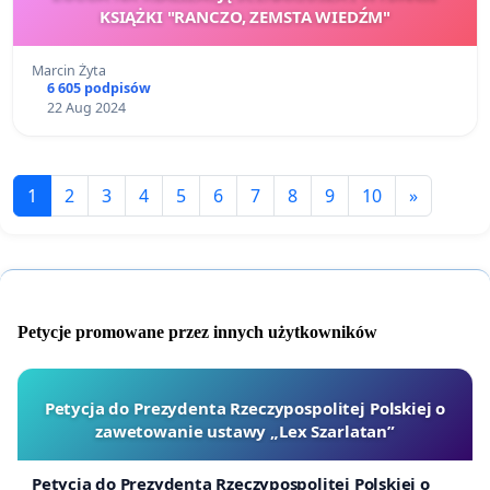
KSIĄŻKI "RANCZO, ZEMSTA WIEDŹM"
Marcin Żyta
6 605 podpisów
22 Aug 2024
1
2
3
4
5
6
7
8
9
10
»
Petycje promowane przez innych użytkowników
Petycja do Prezydenta Rzeczypospolitej Polskiej o
zawetowanie ustawy „Lex Szarlatan”
Petycja do Prezydenta Rzeczypospolitej Polskiej o