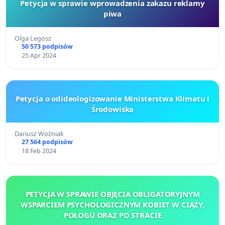
Petycja w sprawie wprowadzenia zakazu reklamy
piwa
Olga Legosz
50 573 podpisów
25 Apr 2024
Petycja o odideologizowanie Ministerstwa Klimatu i
Środowiska
Dariusz Woźniak
27 564 podpisów
18 Feb 2024
PETYCJA W SPRAWIE OBJĘCIA OBLIGATORYJNYM
WSPARCIEM PSYCHOLOGICZNYM KOBIET W CIĄŻY,
POŁOGU ORAZ PO STRACIE