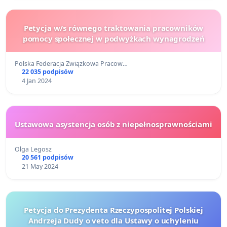
Petycja w/s równego traktowania pracowników
pomocy społecznej w podwyżkach wynagrodzeń
Polska Federacja Związkowa Pracow…
22 035 podpisów
4 Jan 2024
Ustawowa asystencja osób z niepełnosprawnościami
Olga Legosz
20 561 podpisów
21 May 2024
Petycja do Prezydenta Rzeczypospolitej Polskiej
Andrzeja Dudy o veto dla Ustawy o uchyleniu