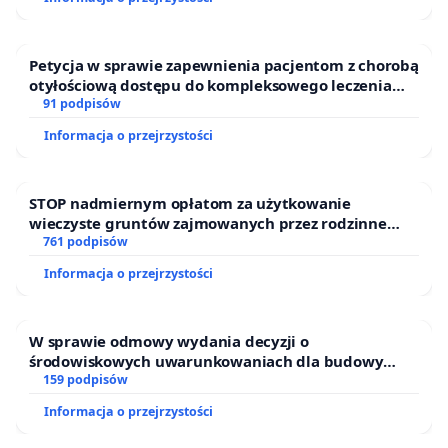
Petycja w sprawie zapewnienia pacjentom z chorobą
otyłościową dostępu do kompleksowego leczenia
oraz programów profilaktycznych.
91 podpisów
Informacja o przejrzystości
STOP nadmiernym opłatom za użytkowanie
wieczyste gruntów zajmowanych przez rodzinne
ogrody działkowe.
761 podpisów
Informacja o przejrzystości
W sprawie odmowy wydania decyzji o
środowiskowych uwarunkowaniach dla budowy
zakładu wytwarzania biometanu „Krynki” w
159 podpisów
Ostrowiu Południowym oraz ochrony mieszkańców i
Informacja o przejrzystości
Puszczy Knyszyńskiej