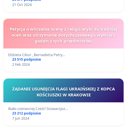
21 Oct 2024
Petycja o wliczanie oceny z religii/etyki do średniej
ocen oraz utrzymanie dotychczasowego wymiaru
godzin z tych przedmiotów.
Elżbieta Cibor , Bernadetta Petry…
23 515 podpisów
2 Feb 2024
ŻĄDANIE USUNIĘCIA FLAGI UKRAIŃSKIEJ Z KOPCA
KOŚCIUSZKI W KRAKOWIE
Biało-czerwonej Cześć! Stowarzysz…
23 212 podpisów
7 Jun 2024