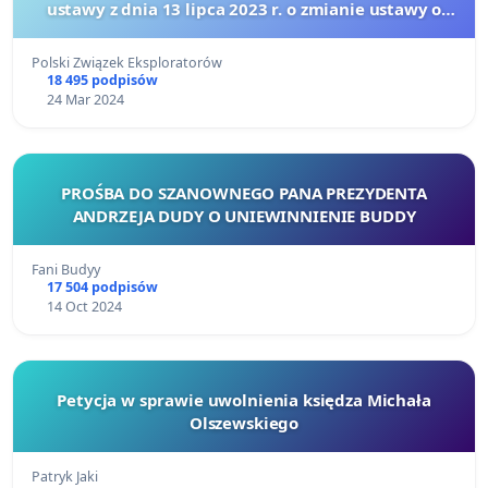
ustawy z dnia 13 lipca 2023 r. o zmianie ustawy o
ochronie zabytków i opiece nad zabytkami.
Polski Związek Eksploratorów
18 495 podpisów
24 Mar 2024
PROŚBA DO SZANOWNEGO PANA PREZYDENTA
ANDRZEJA DUDY O UNIEWINNIENIE BUDDY
Fani Budyy
17 504 podpisów
14 Oct 2024
Petycja w sprawie uwolnienia księdza Michała
Olszewskiego
Patryk Jaki