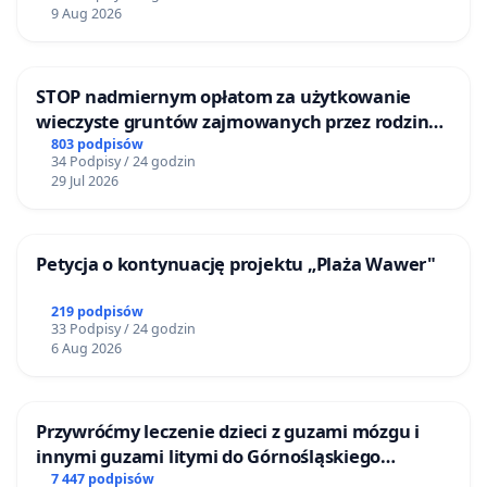
9 Aug 2026
STOP nadmiernym opłatom za użytkowanie
wieczyste gruntów zajmowanych przez rodzinne
ogrody działkowe.
803 podpisów
34 Podpisy / 24 godzin
29 Jul 2026
Petycja o kontynuację projektu „Plaża Wawer"
219 podpisów
33 Podpisy / 24 godzin
6 Aug 2026
Przywróćmy leczenie dzieci z guzami mózgu i
innymi guzami litymi do Górnośląskiego
Centrum Zdrowia Dziecka w Katowicach
7 447 podpisów