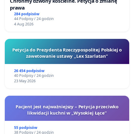
Chrońmy dzwony kościelne. Petycja o zmianę
prawa
284 podpisów
44 Podpisy / 24 godzin
4 Aug 2026
Petycja do Prezydenta Rzeczypospolitej Polskiej o
zawetowanie ustawy „Lex Szarlatan”
26 454 podpisów
40 Podpisy / 24 godzin
23 May 2026
Pacjent jest najważniejszy – Petycja przeciwko
likwidacji kuchni w „Wysokiej Łące”
55 podpisów
38 Podpisy / 24 godzin