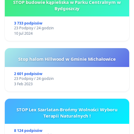
STOP budowie kąpieliska w Parku Centralnym w
Bydgoszczy
3 733 podpisów
23 Podpisy / 24 godzin
10 Jul 2024
Stop halom Hillwood w Gminie Michałowice
2 601 podpisów
23 Podpisy / 24 godzin
3 Feb 2023
STOP Lex Szarlatan-Brońmy Wolności Wyboru
Terapii Naturalnych !
8 124 podpisów