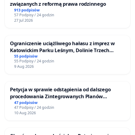
związanych z reformą prawa rodzinnego
913 podpisów
57 Podpisy / 24 godzin
27 Jul 2026
Ograniczenie uciążliwego hałasu z imprez w
Katowickim Parku Leśnym, Dolinie Trzech
Stawów i na Lotnisku Muchowiec
55 podpisów
55 Podpisy / 24 godzin
9 Aug 2026
Petycja w sprawie odstąpienia od dalszego
procedowania Zintegrowanych Planów
Inwestycyjnych „Myślenice – Barnasiówka” oraz
47 podpisów
47 Podpisy / 24 godzin
„Myślenice – Bukówka”
10 Aug 2026