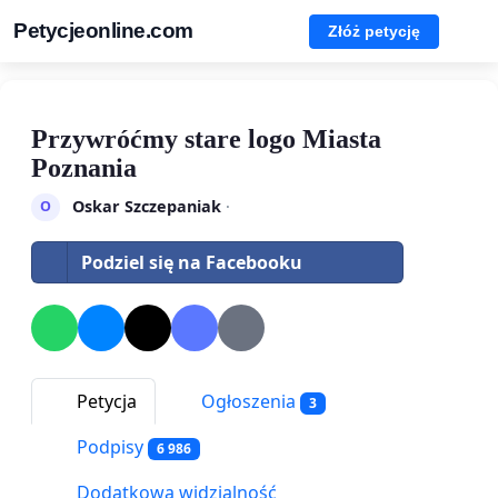
Petycjeonline.com
Złóż petycję
Przywróćmy stare logo Miasta
Poznania
Oskar Szczepaniak
·
O
Podziel się na Facebooku
Petycja
Ogłoszenia
3
Podpisy
6 986
Dodatkowa widzialność