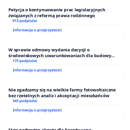
Petycja o kontynuowanie prac legislacyjnych
związanych z reformą prawa rodzinnego
913 podpisów
Informacja o przejrzystości
W sprawie odmowy wydania decyzji o
środowiskowych uwarunkowaniach dla budowy
zakładu wytwarzania biometanu „Krynki” w
175 podpisów
Ostrowiu Południowym oraz ochrony mieszkańców i
Informacja o przejrzystości
Puszczy Knyszyńskiej
Nie zgadzamy się na wielkie farmy fotowoltaiczne
bez rzetelnych analiz i akceptacji mieszkańców
345 podpisów
Informacja o przejrzystości
Stop podwyżce akcyzy dla branży vape