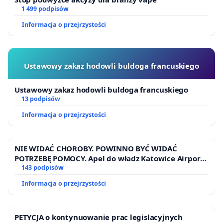
1 499 podpisów
Informacja o przejrzystości
Ustawowy zakaz hodowli buldoga francuskiego
Ustawowy zakaz hodowli buldoga francuskiego
13 podpisów
Informacja o przejrzystości
NIE WIDAĆ CHOROBY. POWINNO BYĆ WIDAĆ
POTRZEBĘ POMOCY. Apel do władz Katowice Airport
o przystąpienie do programu HIDDEN DISABILITIES
143 podpisów
SUNFLOWER – SŁONECZNIK – UKRYTE
Informacja o przejrzystości
NIEPEŁNOSPRAWNOŚCI
PETYCJA o kontynuowanie prac legislacyjnych