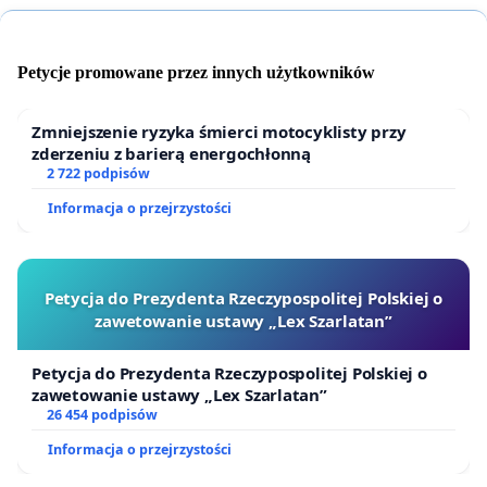
rozpoznawalny w mieście oraz w kraju. Jego barwa
nawiązuje do herbu miasta oraz już dawno zyskał
Petycje promowane przez innych użytkowników
akceptację mieszkańców. Aktualizacja starego
logotypu nie pociągnie za sobą znaczących
Zmniejszenie ryzyka śmierci motocyklisty przy
kosztów wymiany tablic, identyfikatorów oraz
zderzeniu z barierą energochłonną
2 722 podpisów
symboli graficznych pozostałych miejskich
jednostek, co przy wysokim zadłużeniu Miasta
Informacja o przejrzystości
Poznania stanowiłoby nieracjonalny wydatek.
Dodatkowo koncepcja haseł kluczowych
Petycja do Prezydenta Rzeczypospolitej Polskiej o
opracowana na potrzeby nowego,
zawetowanie ustawy „Lex Szarlatan”
kontrowersyjnego logotypu idealnie wpisuje się
również w stare logo.
Petycja do Prezydenta Rzeczypospolitej Polskiej o
zawetowanie ustawy „Lex Szarlatan”
26 454 podpisów
Informacja o przejrzystości