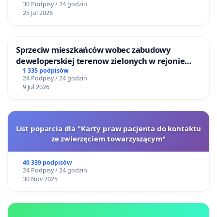
30 Podpisy / 24 godzin
25 Jul 2026
Sprzeciw mieszkańców wobec zabudowy
deweloperskiej terenow zielonych w rejonie
Bulwarów Straceńskich w Bielsku-Białej
1 335 podpisów
24 Podpisy / 24 godzin
9 Jul 2026
List poparcia dla "Karty praw pacjenta do kontaktu
ze zwierzęciem towarzyszącym"
40 339 podpisów
24 Podpisy / 24 godzin
30 Nov 2025