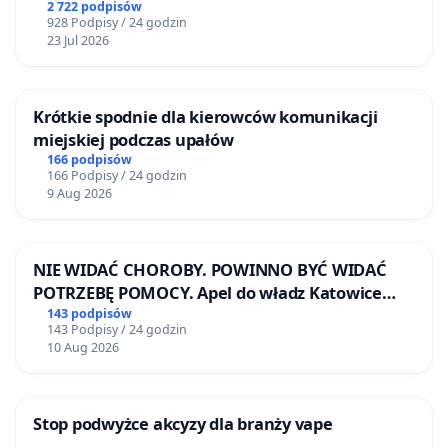
2 722 podpisów
928 Podpisy / 24 godzin
23 Jul 2026
Krótkie spodnie dla kierowców komunikacji
miejskiej podczas upałów
166 podpisów
166 Podpisy / 24 godzin
9 Aug 2026
NIE WIDAĆ CHOROBY. POWINNO BYĆ WIDAĆ
POTRZEBĘ POMOCY. Apel do władz Katowice
Airport o przystąpienie do programu HIDDEN
143 podpisów
143 Podpisy / 24 godzin
DISABILITIES SUNFLOWER – SŁONECZNIK –
10 Aug 2026
UKRYTE NIEPEŁNOSPRAWNOŚCI
Stop podwyżce akcyzy dla branży vape