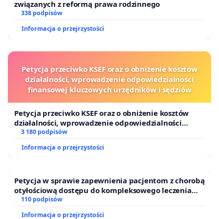
związanych z reformą prawa rodzinnego
338 podpisów
Informacja o przejrzystości
Petycja przeciwko KSEF oraz o obniżenie kosztów
działalności, wprowadzenie odpowiedzialności
finansowej kluczowych urzędników i sędziów
Petycja przeciwko KSEF oraz o obniżenie kosztów
działalności, wprowadzenie odpowiedzialności
finansowej kluczowych urzędników i sędziów
3 180 podpisów
Informacja o przejrzystości
Petycja w sprawie zapewnienia pacjentom z chorobą
otyłościową dostępu do kompleksowego leczenia
oraz programów profilaktycznych.
110 podpisów
Informacja o przejrzystości