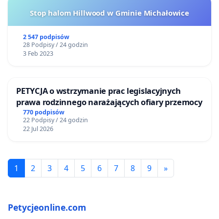
Stop halom Hillwood w Gminie Michałowice
2 547 podpisów
28 Podpisy / 24 godzin
3 Feb 2023
PETYCJA o wstrzymanie prac legislacyjnych
prawa rodzinnego narażających ofiary przemocy
770 podpisów
22 Podpisy / 24 godzin
22 Jul 2026
1
2
3
4
5
6
7
8
9
»
Petycjeonline.com