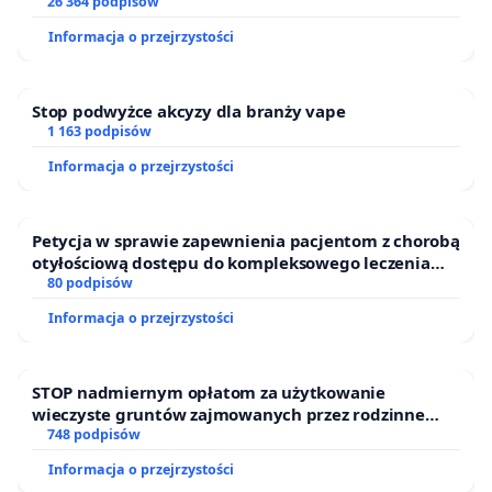
26 364 podpisów
Informacja o przejrzystości
Stop podwyżce akcyzy dla branży vape
1 163 podpisów
Informacja o przejrzystości
Petycja w sprawie zapewnienia pacjentom z chorobą
otyłościową dostępu do kompleksowego leczenia
oraz programów profilaktycznych.
80 podpisów
Informacja o przejrzystości
STOP nadmiernym opłatom za użytkowanie
wieczyste gruntów zajmowanych przez rodzinne
ogrody działkowe.
748 podpisów
Informacja o przejrzystości