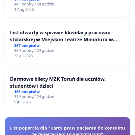
44 Podpisy / 24 godzin
4 Aug 2026
List otwarty w sprawie likwidacji pracowni
stolarskiej w Miejskim Teatrze Miniatura w
Gdańsku
367 podpisów
38 Podpisy / 24 godzin
30 Jul 2026
Darmowe bilety MZK Toruń dla uczniów,
studentów i dzieci
166 podpisów
31 Podpisy / 24 godzin
9 Jul 2026
List poparcia dla "Karty praw pacjenta do kontaktu
ze zwierzęciem towarzyszącym"