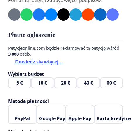
Pomóż tej petycji zdobyć więcej podpisów.
ilość zajęć dla dzieci, Ministerstwo Sportu
uzależniało od wysokości środków wydawanych na
reklamę piwa !!
Bardzo proszę o pełną analizę tematu. Nauka jest
Płatne ogłoszenie
zgodna - uzależnia każdy rodzaj alkoholu a
tworzenie narracji jakoby piwo nie - jest szczególnie
Petycjeonline.com będzie reklamować tę petycję wśród
3,000
osób.
niebezpieczne.
Dowiedz się więcej...
Z poważaniem,
Wybierz budżet
Olga Legosz
5 €
10 €
20 €
40 €
80 €
Metoda płatności
PayPal
Google Pay
Apple Pay
Karta kredyto