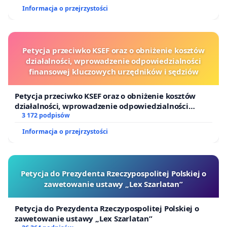
Informacja o przejrzystości
Petycja przeciwko KSEF oraz o obniżenie kosztów
działalności, wprowadzenie odpowiedzialności
finansowej kluczowych urzędników i sędziów
Petycja przeciwko KSEF oraz o obniżenie kosztów
działalności, wprowadzenie odpowiedzialności
finansowej kluczowych urzędników i sędziów
3 172 podpisów
Informacja o przejrzystości
Petycja do Prezydenta Rzeczypospolitej Polskiej o
zawetowanie ustawy „Lex Szarlatan”
Petycja do Prezydenta Rzeczypospolitej Polskiej o
zawetowanie ustawy „Lex Szarlatan”