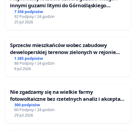
innymi guzami litymi do Górnośląskiego
Centrum Zdrowia Dziecka w Katowicach
7 356 podpisów
92 Podpisy / 24 godzin
25 Jul 2026
Sprzeciw mieszkańców wobec zabudowy
deweloperskiej terenow zielonych w rejonie
Bulwarów Straceńskich w Bielsku-Białej
1 285 podpisów
88 Podpisy / 24 godzin
9 Jul 2026
Nie zgadzamy się na wielkie farmy
fotowoltaiczne bez rzetelnych analiz i akceptacji
mieszkańców
300 podpisów
60 Podpisy / 24 godzin
29 Jul 2026