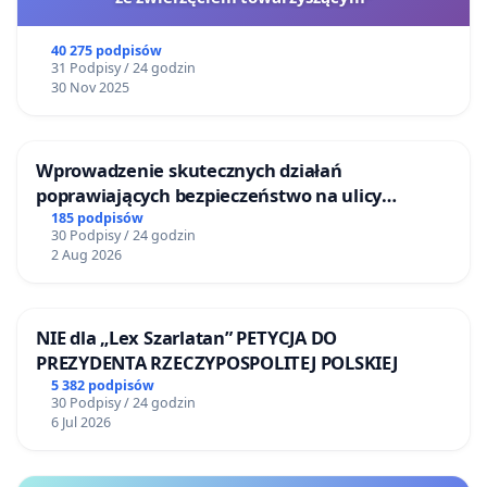
40 275 podpisów
31 Podpisy / 24 godzin
30 Nov 2025
Wprowadzenie skutecznych działań
poprawiających bezpieczeństwo na ulicy
Żeromskiego w Otwocku
185 podpisów
30 Podpisy / 24 godzin
2 Aug 2026
NIE dla „Lex Szarlatan” PETYCJA DO
PREZYDENTA RZECZYPOSPOLITEJ POLSKIEJ
5 382 podpisów
30 Podpisy / 24 godzin
6 Jul 2026