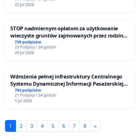
22 Jul 2026
STOP nadmiernym opłatom za użytkowanie
wieczyste gruntów zajmowanych przez rodzinne
ogrody działkowe.
739 podpisów
23 Podpisy / 24 godzin
29 Jul 2026
Wdrożenia pełnej infrastruktury Centralnego
Systemu Dynamicznej Informacji Pasażerskiej
(CSDiP) na stacji kolejowej w Łomży
784 podpisów
21 Podpisy / 24 godzin
5 Jul 2026
1
2
3
4
5
6
7
8
»