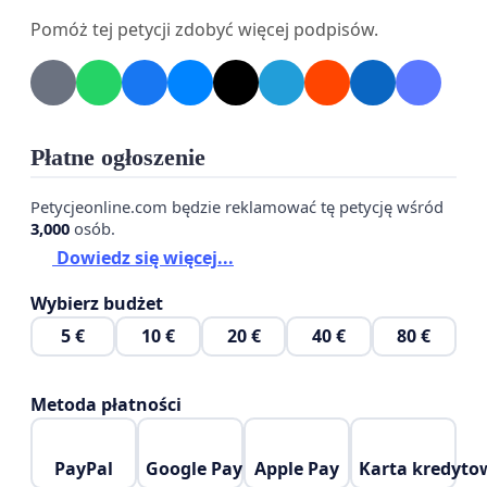
zwiększenie liczby personelu na zmianach oraz
Pomóż tej petycji zdobyć więcej podpisów.
wstrzymanie redukcji
doświadczonej załogi.
Liczymy na to, że Państwa decyzje pozwolą nam
Płatne ogłoszenie
robić zakupy w godnych i
Petycjeonline.com będzie reklamować tę petycję wśród
3,000
osób.
komfortowych warunkach i nie będziemy zmuszeni
Dowiedz się więcej...
szukać innego miejsca na
Wybierz budżet
codzienne zakupy.
5 €
10 €
20 €
40 €
80 €
Z wyrazami szacunku,
Mieszkańcy, Klienci, Sąsiedzi sklepu
Metoda płatności
PayPal
Google Pay
Apple Pay
Karta kredyto