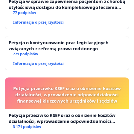
Petycja w sprawie zapewnienia pacjentom z chorobą
otyłościową dostępu do kompleksowego leczenia
oraz programów profilaktycznych.
77 podpisów
Informacja o przejrzystości
Petycja o kontynuowanie prac legislacyjnych
związanych z reformą prawa rodzinnego
771 podpisów
Informacja o przejrzystości
Petycja przeciwko KSEF oraz o obniżenie kosztów
działalności, wprowadzenie odpowiedzialności
finansowej kluczowych urzędników i sędziów
Petycja przeciwko KSEF oraz o obniżenie kosztów
działalności, wprowadzenie odpowiedzialności
finansowej kluczowych urzędników i sędziów
3 171 podpisów