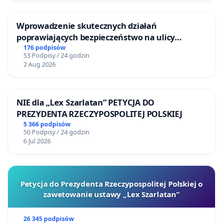
Wprowadzenie skutecznych działań
poprawiających bezpieczeństwo na ulicy
Żeromskiego w Otwocku
176 podpisów
53 Podpisy / 24 godzin
2 Aug 2026
NIE dla „Lex Szarlatan” PETYCJA DO
PREZYDENTA RZECZYPOSPOLITEJ POLSKIEJ
5 366 podpisów
50 Podpisy / 24 godzin
6 Jul 2026
Petycja do Prezydenta Rzeczypospolitej Polskiej o
zawetowanie ustawy „Lex Szarlatan”
26 345 podpisów