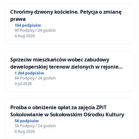
Chrońmy dzwony kościelne. Petycja o zmianę
prawa
164 podpisów
90 Podpisy / 24 godzin
4 Aug 2026
Sprzeciw mieszkańców wobec zabudowy
deweloperskiej terenow zielonych w rejonie
Bulwarów Straceńskich w Bielsku-Białej
1 264 podpisów
84 Podpisy / 24 godzin
9 Jul 2026
Prośba o obniżenie opłat za zajęcia ZPiT
Sokołowianie w Sokołowskim Ośrodku Kultury
58 podpisów
58 Podpisy / 24 godzin
6 Aug 2026