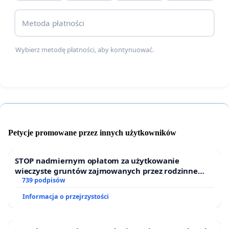
Wyrazem poparcia powyższej petycji są podpisy.
Metoda płatności
Wybierz metodę płatności, aby kontynuować.
Petycje promowane przez innych użytkowników
STOP nadmiernym opłatom za użytkowanie
wieczyste gruntów zajmowanych przez rodzinne
ogrody działkowe.
739 podpisów
Informacja o przejrzystości