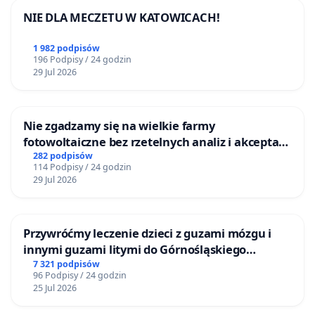
NIE DLA MECZETU W KATOWICACH!
1 982 podpisów
196 Podpisy / 24 godzin
29 Jul 2026
Nie zgadzamy się na wielkie farmy
fotowoltaiczne bez rzetelnych analiz i akceptacji
mieszkańców
282 podpisów
114 Podpisy / 24 godzin
29 Jul 2026
Przywróćmy leczenie dzieci z guzami mózgu i
innymi guzami litymi do Górnośląskiego
Centrum Zdrowia Dziecka w Katowicach
7 321 podpisów
96 Podpisy / 24 godzin
25 Jul 2026