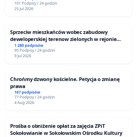
informacjami o mutacjach SYNGAP1 i STXBP1
101 Podpisy / 24 godzin
25 Jul 2026
SLC6A1, TBC1D24, GABA i DNM1 może pomóc
w zbieraniu funduszy i wywieraniu presji na
decydentów.
Sprzeciw mieszkańców wobec zabudowy
Propagowanie badań genetycznych WES
.
deweloperskiej terenow zielonych w rejonie
Jeżeli rodzic czuje, że dziecko nie rozwija się
Bulwarów Straceńskich w Bielsku-Białej
1 280 podpisów
prawidłowo, nie powinien pozwolić uśpić
95 Podpisy / 24 godzin
swojej czujności. Badanie WES często daje
9 Jul 2026
odpowiedź diagnostyczną i przybliża skuteczne
leczenie, a w niektórych przypadkach
umożliwia nawet wyleczenie choroby.
Chrońmy dzwony kościelne. Petycja o zmianę
Wspieranie Stowarzyszenia
: Można to zrobić
prawa
poprzez wpłaty darowizn, wolontariat lub
167 podpisów
udział w akcjach fundraisingowych.
77 Podpisy / 24 godzin
4 Aug 2026
Dawanie nadziei
: Pokazując rodzicom dzieci z
tymi mutacjami, że nie są sami i że inne osoby
walczą razem z nimi o lepsze jutro ich dzieci i
Prośba o obniżenie opłat za zajęcia ZPiT
całych rodzin.
Sokołowianie w Sokołowskim Ośrodku Kultury
Razem możemy zmienić życie dzieci z