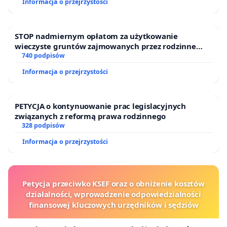
Informacja o przejrzystości
Dr Łukasz Przysło, szef Kliniki Neurologii
Rozwojowej i Epileptologii w Instytucie "Centrum
STOP nadmiernym opłatom za użytkowanie
Zdrowia Matki Polki" w Łodzi i badacz zajmujący się
wieczyste gruntów zajmowanych przez rodzinne
ogrody działkowe.
740 podpisów
tymi mutacjami wraz z Neurologami Dziecięcymi z
Informacja o przejrzystości
wiodących Ośrodków w Polsce wyrazili zgodę na
zainicjowanie i przeprowadzenie badania
klinicznego z użyciem 4-PB. Niestety, kluczową
PETYCJA o kontynuowanie prac legislacyjnych
związanych z reformą prawa rodzinnego
kwestią jest finansowanie badania klinicznego.
328 podpisów
Rodzice obawiają się, że przy braku gwarancji o
Informacja o przejrzystości
refundacji ze strony Ministerstwa Zdrowia nie
będzie możliwa ciągłość terapii.
Możliwość przeprowadzenia w Polsce badań
Petycja przeciwko KSEF oraz o obniżenie kosztów
działalności, wprowadzenie odpowiedzialności
klinicznych nad lekiem Ravicti w mutacjach
finansowej kluczowych urzędników i sędziów
SYNGAP1 i STXBP1, SLC6A1, TBC1D24, GABA i
DNM1niesie ze sobą szereg istotnych korzyści,