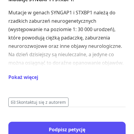
Mutacje w genach SYNGAP1 i STXBP1 należą do
rzadkich zaburzeń neurogenetycznych
(występowanie na poziomie 1: 30 000 urodzeń),
które powodują ciężką padaczkę, zaburzenia
neurorozwojowe oraz inne objawy neurologiczne.
Na dzień dzisiejszy są nieuleczalne, a jedyne co
można osiągnąć to doraźne opanowanie objawów.
Niestety często metodą prób i błędów, ponieważ
Pokaż więcej
mutacje te są diagnozowane w Polsce i na świecie
od niedawna. Mutacje w genach SYNGAP1 i STXBP1
mogą prowadzić do:
Skontaktuj się z autorem
napadów padaczkowych
:
w 80% o
lekoopornym charakterze.
opóźnienia rozwoju
Podpisz petycję
psychomotorycznego
:
dzieci z tymi mutacjami