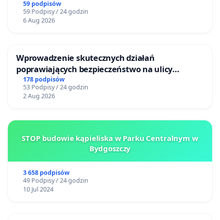
59 podpisów
mutacjami SYNGAP1, STXBP1, SLC6A1,
59 Podpisy / 24 godzin
TBC1D24, GABA i DNM1!
6 Aug 2026
Wprowadzenie skutecznych działań
poprawiających bezpieczeństwo na ulicy
Żeromskiego w Otwocku
178 podpisów
53 Podpisy / 24 godzin
2 Aug 2026
STOP budowie kąpieliska w Parku Centralnym w
Bydgoszczy
3 658 podpisów
49 Podpisy / 24 godzin
10 Jul 2024