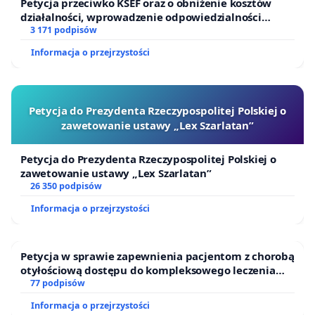
Petycja przeciwko KSEF oraz o obniżenie kosztów
wykraczających poza bezpośrednią poprawę życia
działalności, wprowadzenie odpowiedzialności
finansowej kluczowych urzędników i sędziów
3 171 podpisów
pacjentów. Oto kilka kluczowych aspektów:
Informacja o przejrzystości
Największe badanie kliniczne na świecie:
Polska stałaby się gospodarzem największego na
Petycja do Prezydenta Rzeczypospolitej Polskiej o
świecie badania klinicznego nad lekiem Ravicti w
zawetowanie ustawy „Lex Szarlatan”
kontekście mutacji SYNGAP1, STXBP1 i innych
synaptopatii. To ogromna szansa na zdobycie
Petycja do Prezydenta Rzeczypospolitej Polskiej o
zawetowanie ustawy „Lex Szarlatan”
cennej wiedzy na temat skuteczności i
26 350 podpisów
bezpieczeństwa leku, a także na pogłębienie
Informacja o przejrzystości
rozumienia samych mutacji. Wyniki badania będą
miały znaczenie nie tylko dla pacjentów w Polsce,
ale również dla całej społeczności medycznej na
Petycja w sprawie zapewnienia pacjentom z chorobą
otyłościową dostępu do kompleksowego leczenia
świecie.
oraz programów profilaktycznych.
77 podpisów
Rozwój umiejętności lekarzy:
Informacja o przejrzystości