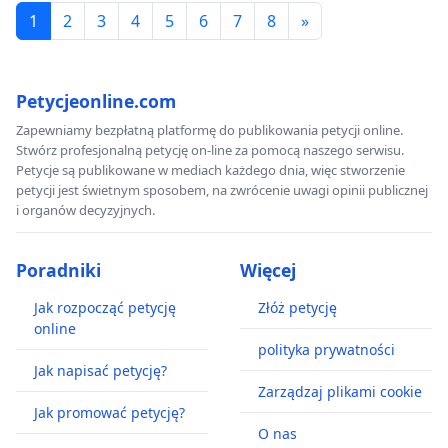
1
2
3
4
5
6
7
8
»
Petycjeonline.com
Zapewniamy bezpłatną platformę do publikowania petycji online.
Stwórz profesjonalną petycję on-line za pomocą naszego serwisu.
Petycje są publikowane w mediach każdego dnia, więc stworzenie
petycji jest świetnym sposobem, na zwrócenie uwagi opinii publicznej
i organów decyzyjnych.
Poradniki
Więcej
Jak rozpocząć petycję
Złóż petycję
online
polityka prywatności
Jak napisać petycję?
Zarządzaj plikami cookie
Jak promować petycję?
O nas