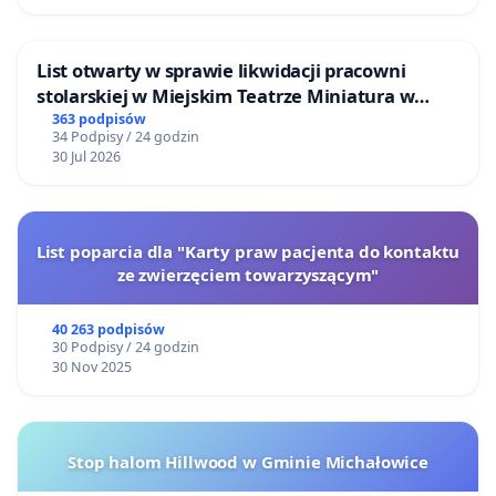
List otwarty w sprawie likwidacji pracowni
stolarskiej w Miejskim Teatrze Miniatura w
Gdańsku
363 podpisów
34 Podpisy / 24 godzin
30 Jul 2026
List poparcia dla "Karty praw pacjenta do kontaktu
ze zwierzęciem towarzyszącym"
40 263 podpisów
30 Podpisy / 24 godzin
30 Nov 2025
Stop halom Hillwood w Gminie Michałowice