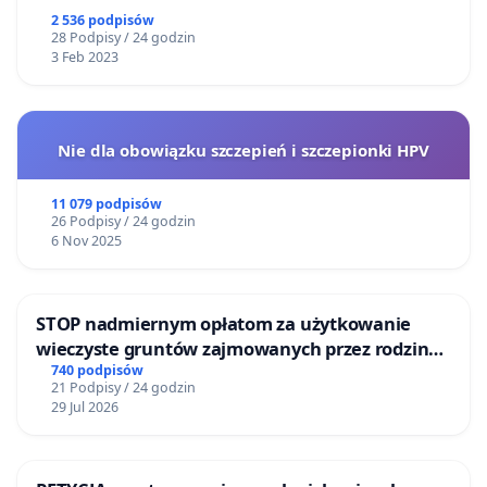
2 536 podpisów
28 Podpisy / 24 godzin
3 Feb 2023
Nie dla obowiązku szczepień i szczepionki HPV
11 079 podpisów
26 Podpisy / 24 godzin
6 Nov 2025
STOP nadmiernym opłatom za użytkowanie
wieczyste gruntów zajmowanych przez rodzinne
ogrody działkowe.
740 podpisów
21 Podpisy / 24 godzin
29 Jul 2026