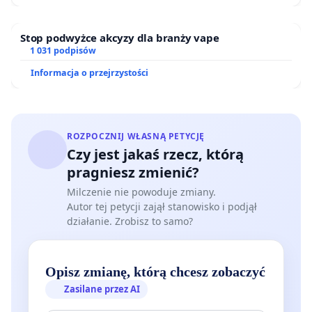
Udział polskich lekarzy w badaniu klinicznym nad
Stop podwyżce akcyzy dla branży vape
Ravicti wiąże się z nabyciem przez nich unikalnych
1 031 podpisów
umiejętności i doświadczenia w zakresie
Informacja o przejrzystości
prowadzenia badań nad rzadkimi chorobami
genetycznymi. Te umiejętności będą niezwykle
cenne w przyszłości, gdy w Polsce lub innych
ROZPOCZNIJ WŁASNĄ PETYCJĘ
krajach będą prowadzone kolejne badania kliniczne
Czy jest jakaś rzecz, którą
nad nowymi terapiami dla mutacji SYNGAP1,
pragniesz zmienić?
STXBP1 i innych rzadkich schorzeń.
Milczenie nie powoduje zmiany.
Autor tej petycji zajął stanowisko i podjął
Powstanie nowych ośrodków badawczych:
działanie. Zrobisz to samo?
Sukces polskiego badania klinicznego nad Ravicti
może stać się katalizatorem dla rozwoju
Opisz zmianę, którą chcesz zobaczyć
infrastruktury badawczej w Polsce. Doświadczenie i
Zasilane przez AI
umiejętności zdobyte w trakcie tego projektu mogą