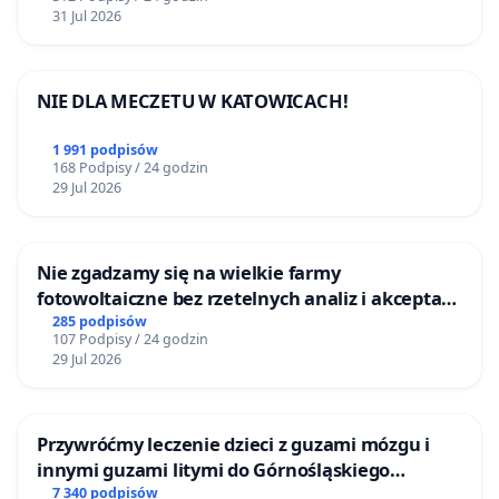
krajów, którzy chcą mieć dostęp do tej obiecującej
31 Jul 2026
terapii. To szansa na poprawę życia pacjentów nie
tylko w Polsce, ale również na całym świecie.
NIE DLA MECZETU W KATOWICACH!
1 991 podpisów
168 Podpisy / 24 godzin
29 Jul 2026
Jak można nam pomóc:
Nie zgadzamy się na wielkie farmy
Wsparcie inicjatywy możliwe jest poprzez:
fotowoltaiczne bez rzetelnych analiz i akceptacji
Podpisanie tej petycji!
mieszkańców
285 podpisów
107 Podpisy / 24 godzin
Kontakt z Ministerstwem Zdrowia
:
29 Jul 2026
Zachęcamy do pisania maili lub listów,
wyrażających poparcie dla badań klinicznych
nad lekiem Ravicti i jego refundacji po
Przywróćmy leczenie dzieci z guzami mózgu i
zakończeniu projektu.
innymi guzami litymi do Górnośląskiego
Podnoszenie świadomości
: Dzielenie się
Centrum Zdrowia Dziecka w Katowicach
7 340 podpisów