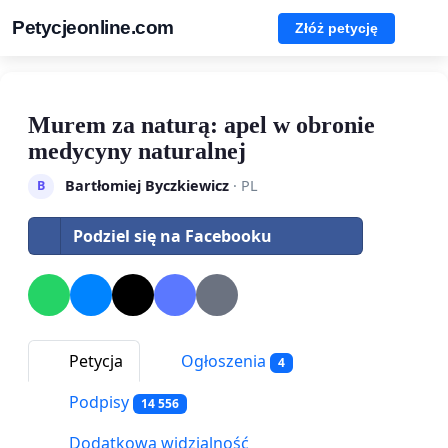
Petycjeonline.com
Złóż petycję
Murem za naturą: apel w obronie
medycyny naturalnej
Bartłomiej Byczkiewicz
· PL
B
Podziel się na Facebooku
Petycja
Ogłoszenia
4
Podpisy
14 556
Dodatkowa widzialność