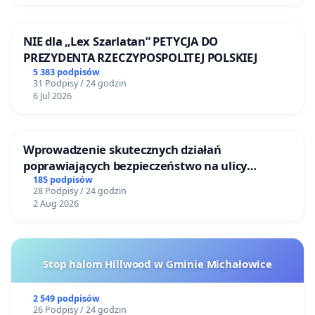
NIE dla „Lex Szarlatan” PETYCJA DO
PREZYDENTA RZECZYPOSPOLITEJ POLSKIEJ
5 383 podpisów
31 Podpisy / 24 godzin
6 Jul 2026
Wprowadzenie skutecznych działań
poprawiających bezpieczeństwo na ulicy
Żeromskiego w Otwocku
185 podpisów
28 Podpisy / 24 godzin
2 Aug 2026
Stop halom Hillwood w Gminie Michałowice
2 549 podpisów
26 Podpisy / 24 godzin