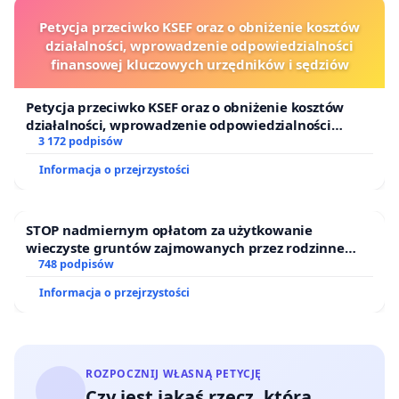
działań mają być absolwenci o kompetencjach i
Petycja przeciwko KSEF oraz o obniżenie kosztów
kwalifikacjach pozwalających na umiejętne i bezpieczne
działalności, wprowadzenie odpowiedzialności
finansowej kluczowych urzędników i sędziów
doradztwo, pozwalające na uzyskanie synergii z
terapiami klasycznymi, akademickimi.
Petycja przeciwko KSEF oraz o obniżenie kosztów
działalności, wprowadzenie odpowiedzialności
Żądamy
pełnej jawności prac
oraz
szerokich
finansowej kluczowych urzędników i sędziów
3 172 podpisów
konsultacji społecznych nad ustawą
"lex Szarlatan"
Informacja o przejrzystości
oraz zagwarantowanie praktykom medycyny naturalnej
nieskrępowanego dostępu do wiedzy, edukacji i
STOP nadmiernym opłatom za użytkowanie
legalnych usług.
wieczyste gruntów zajmowanych przez rodzinne
ogrody działkowe.
748 podpisów
Żądamy uznania polskiego zielarstwa i ziołolecznictwa
Informacja o przejrzystości
oraz medycyny naturalnej za
niematerialne dziedzictwo
kulturowe
i umożliwienie pielęgnowania tych tradycji.
Dodatkowo oczekujemy podjęcia działań – w tym
ROZPOCZNIJ WŁASNĄ PETYCJĘ
finansowych – pozwalających zabezpieczyć
dalszy byt i
Czy jest jakaś rzecz, którą