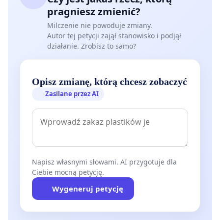
funkcjonowanie
sklepów zielarskich i zielarsko-
pragniesz zmienić?
medycznych.
Milczenie nie powoduje zmiany.
Autor tej petycji zajął stanowisko i podjął
Żądamy podjęcia przez Rzecznika Praw Pacjenta działań
działanie. Zrobisz to samo?
mających zagwarantować prawa pacjenta do
nieskrępowanego i nieograniczonego świadomego
Opisz zmianę, którą chcesz zobaczyć
wyboru metod wpływania na swój stan zdrowia
.
Zasilane przez AI
Żądamy
przywrócenia Zespołu Parlamentarnego ds.
Polskiego Zielarstwa
oraz organizowania regularnych
posiedzeń.
Oczekujemy od kandydatów i kandydatek na urząd
Napisz własnymi słowami. AI przygotuje dla
Prezydenta Rzeczypospolitej Polskiej zajęcia jasnego
Ciebie mocną petycję.
stanowiska odnośnie statusu branży medycyny naturalnej oraz
Wygeneruj petycję
naszych postulatów. Nasze środowisko jest wyborczą siłą,
której nie należy lekceważyć.