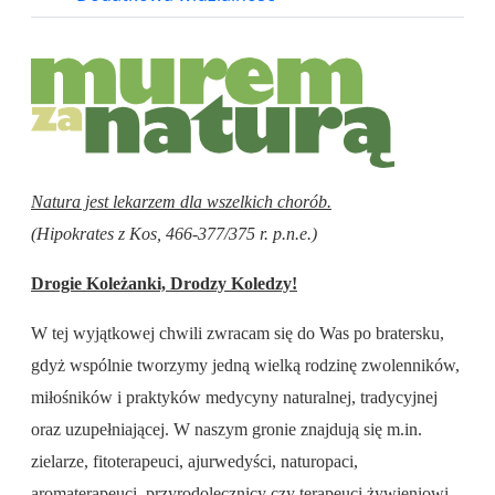
Natura jest lekarzem dla wszelkich chorób.
(Hipokrates z Kos, 466-377/375 r. p.n.e.)
Drogie Koleżanki, Drodzy Koledzy!
W tej wyjątkowej chwili zwracam się do Was po bratersku,
gdyż wspólnie tworzymy jedną wielką rodzinę zwolenników,
miłośników i praktyków medycyny naturalnej, tradycyjnej
oraz uzupełniającej. W naszym gronie znajdują się m.in.
zielarze, fitoterapeuci, ajurwedyści, naturopaci,
aromaterapeuci, przyrodolecznicy czy terapeuci żywieniowi.