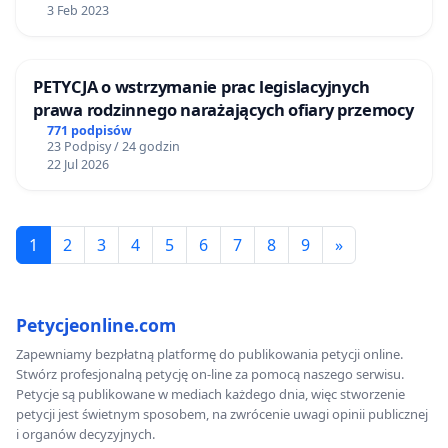
3 Feb 2023
PETYCJA o wstrzymanie prac legislacyjnych
prawa rodzinnego narażających ofiary przemocy
771 podpisów
23 Podpisy / 24 godzin
22 Jul 2026
1
2
3
4
5
6
7
8
9
»
Petycjeonline.com
Zapewniamy bezpłatną platformę do publikowania petycji online.
Stwórz profesjonalną petycję on-line za pomocą naszego serwisu.
Petycje są publikowane w mediach każdego dnia, więc stworzenie
petycji jest świetnym sposobem, na zwrócenie uwagi opinii publicznej
i organów decyzyjnych.