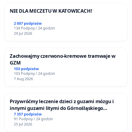
NIE DLA MECZETU W KATOWICACH!
2 007 podpisów
134 Podpisy / 24 godzin
29 Jul 2026
Zachowajmy czerwono-kremowe tramwaje w
GZM
103 podpisów
103 Podpisy / 24 godzin
7 Aug 2026
Przywróćmy leczenie dzieci z guzami mózgu i
innymi guzami litymi do Górnośląskiego
Centrum Zdrowia Dziecka w Katowicach
7 357 podpisów
91 Podpisy / 24 godzin
25 Jul 2026