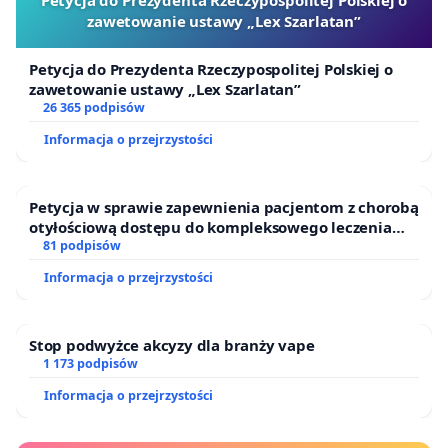
Petycja do Prezydenta Rzeczypospolitej Polskiej o
przez Radę Ministrów
, z niezmienionymi zapisami
zawetowanie ustawy „Lex Szarlatan”
dotyczącymi podklasy 86.96.Z.
Petycja do Prezydenta Rzeczypospolitej Polskiej o
Kategorycznie żądamy
zaprzestania zniesławiania
zawetowanie ustawy „Lex Szarlatan”
środowiska medycyny naturalnej
poprzez
26 365 podpisów
sformułowania „znachorstwo”, „szarlataństwo” i
Informacja o przejrzystości
„pseudonauka” i tym podobne oszczercze określenia.
Jesteśmy
gotowi na merytoryczną dyskusję
przy
Petycja w sprawie zapewnienia pacjentom z chorobą
użyciu argumentów naukowych na temat przydatności
otyłościową dostępu do kompleksowego leczenia
oraz programów profilaktycznych.
81 podpisów
poszczególnych metod naturalnych w systemie opieki
Informacja o przejrzystości
zdrowotnej oraz ich wdrożenia na bazie doświadczeń
krajów Europy Zachodniej i Ameryki Północnej.
Stop podwyżce akcyzy dla branży vape
Żądamy dyskusji, a następnie szybkiego
opracowania i
1 173 podpisów
wdrożenia systemu kształcenia
w zakresie medycyny
Informacja o przejrzystości
naturalnej opartej o dowody naukowe na bazie
szkolnictwa zawodowego i wyższego. Rezultatem tych