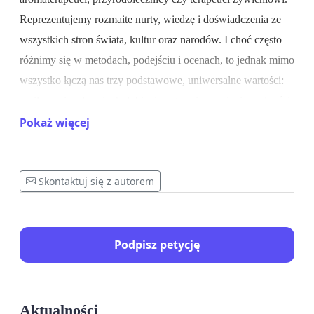
Reprezentujemy rozmaite nurty, wiedzę i doświadczenia ze
wszystkich stron świata, kultur oraz narodów. I choć często
różnimy się w metodach, podejściu i ocenach, to jednak mimo
wszystko łączą nas trzy podstawowe, uniwersalne wartości:
umiłowanie zdrowia, hołubienie natury i pragnienie wolności.
Pokaż więcej
I wszystkie w tej chwili są zagrożone.
Co się stało?
Skontaktuj się z autorem
Nowa Polska Klasyfikacja Działalności 2025 przyjęta na
drodze rozporządzenia Rady Ministrów z dnia 18 grudnia
2024 roku, wprowadza pewne modyfikacje w zakresie
Podpisz petycję
ewidencji i statystyki działalności podmiotów gospodarczych.
Po raz pierwszy wyszczególniono
działalność w zakresie
medycyny tradycyjnej, uzupełniającej i alternatywnej
(86.96.Z)
, dostosowując kategorie PKD do stanu faktycznego
Aktualności