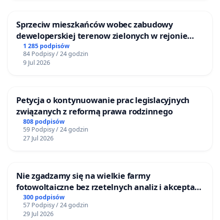
Sprzeciw mieszkańców wobec zabudowy
deweloperskiej terenow zielonych w rejonie
Bulwarów Straceńskich w Bielsku-Białej
1 285 podpisów
84 Podpisy / 24 godzin
9 Jul 2026
Petycja o kontynuowanie prac legislacyjnych
związanych z reformą prawa rodzinnego
808 podpisów
59 Podpisy / 24 godzin
27 Jul 2026
Nie zgadzamy się na wielkie farmy
fotowoltaiczne bez rzetelnych analiz i akceptacji
mieszkańców
300 podpisów
57 Podpisy / 24 godzin
29 Jul 2026