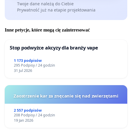
Twoje dane należą do Ciebie
Prywatność już na etapie projektowania
Drogie Koleżanki, Drodzy Koledzy – stańmy murem za
Inne petycje, które mogą cię zainteresować
wiedzą płynącą z natury!
mgr inż. zielarstwa i terapii roślinnych, Bartłomiej
Stop podwyżce akcyzy dla branży vape
Byczkiewicz, 31.01.2025
1 173 podpisów
Manuał Zielarski Bartłomieja Byczkiewicza
295 Podpisy / 24 godzin
31 Jul 2026
Adresaci:
1) Prezes Rady Ministrów
2) Minister Zdrowia oraz Ministerstwo Zdrowia
Zaostrzenie kar za znęcanie się nad zwierzętami
3) Minister Edukacji Narodowej oraz Ministerstwo
Edukacji Narodowej
2 557 podpisów
4) Minister Nauki i Szkolnictwa Wyższego oraz
208 Podpisy / 24 godzin
19 Jan 2026
Ministerstwo Nauki i Szkolnictwa Wyższego