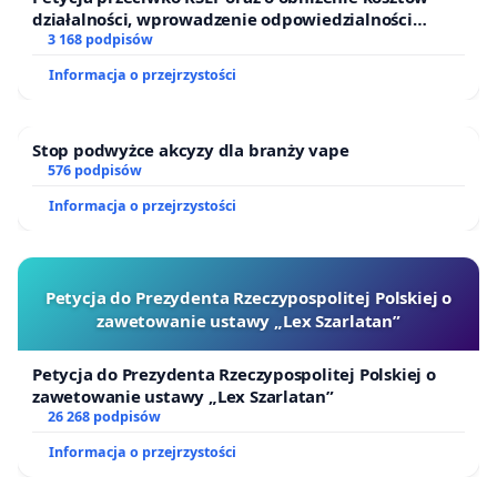
działalności, wprowadzenie odpowiedzialności
finansowej kluczowych urzędników i sędziów
3 168 podpisów
Informacja o przejrzystości
Stop podwyżce akcyzy dla branży vape
576 podpisów
Informacja o przejrzystości
Petycja do Prezydenta Rzeczypospolitej Polskiej o
zawetowanie ustawy „Lex Szarlatan”
Petycja do Prezydenta Rzeczypospolitej Polskiej o
zawetowanie ustawy „Lex Szarlatan”
26 268 podpisów
Informacja o przejrzystości