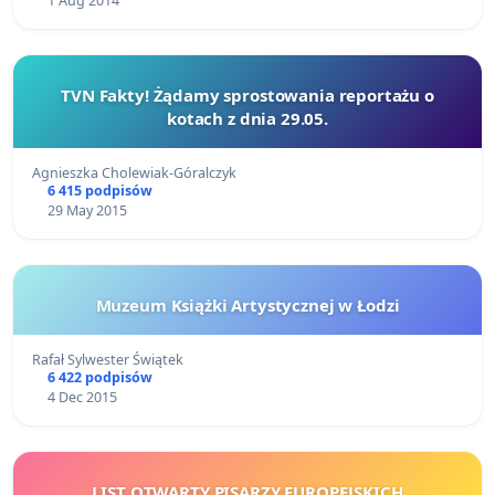
1 Aug 2014
TVN Fakty! Żądamy sprostowania reportażu o
kotach z dnia 29.05.
Agnieszka Cholewiak-Góralczyk
6 415 podpisów
29 May 2015
Muzeum Książki Artystycznej w Łodzi
Rafał Sylwester Świątek
6 422 podpisów
4 Dec 2015
LIST OTWARTY PISARZY EUROPEJSKICH