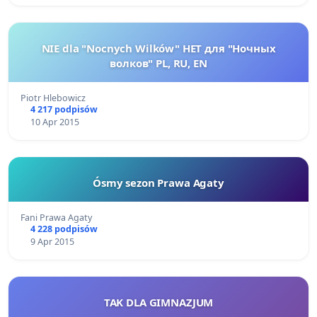
NIE dla "Nocnych Wilków" НЕТ для "Ночных
волков" PL, RU, EN
Piotr Hlebowicz
4 217 podpisów
10 Apr 2015
Ósmy sezon Prawa Agaty
Fani Prawa Agaty
4 228 podpisów
9 Apr 2015
TAK DLA GIMNAZJUM