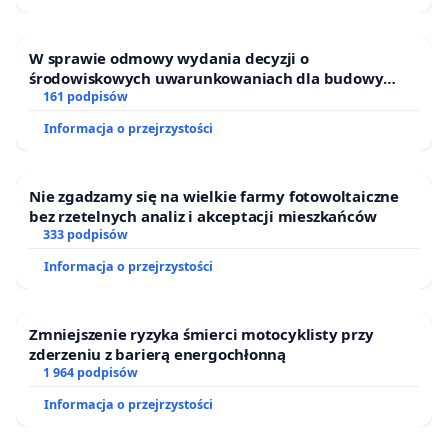
W sprawie odmowy wydania decyzji o
środowiskowych uwarunkowaniach dla budowy
zakładu wytwarzania biometanu „Krynki” w
161 podpisów
Ostrowiu Południowym oraz ochrony mieszkańców i
Informacja o przejrzystości
Puszczy Knyszyńskiej
Nie zgadzamy się na wielkie farmy fotowoltaiczne
bez rzetelnych analiz i akceptacji mieszkańców
333 podpisów
Informacja o przejrzystości
Zmniejszenie ryzyka śmierci motocyklisty przy
zderzeniu z barierą energochłonną
1 964 podpisów
Informacja o przejrzystości