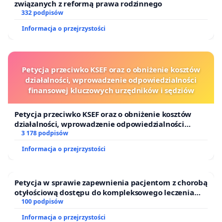
związanych z reformą prawa rodzinnego
332 podpisów
Informacja o przejrzystości
Petycja przeciwko KSEF oraz o obniżenie kosztów
działalności, wprowadzenie odpowiedzialności
finansowej kluczowych urzędników i sędziów
Petycja przeciwko KSEF oraz o obniżenie kosztów
działalności, wprowadzenie odpowiedzialności
finansowej kluczowych urzędników i sędziów
3 178 podpisów
Informacja o przejrzystości
Petycja w sprawie zapewnienia pacjentom z chorobą
otyłościową dostępu do kompleksowego leczenia
oraz programów profilaktycznych.
100 podpisów
Informacja o przejrzystości