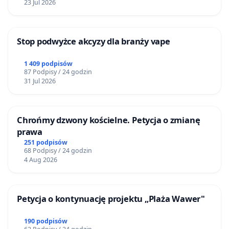
23 Jul 2026
Stop podwyżce akcyzy dla branży vape
1 409 podpisów
87 Podpisy / 24 godzin
31 Jul 2026
Chrońmy dzwony kościelne. Petycja o zmianę
prawa
251 podpisów
68 Podpisy / 24 godzin
4 Aug 2026
Petycja o kontynuację projektu „Plaża Wawer"
190 podpisów