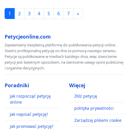
1
2
3
4
5
6
7
»
Petycjeonline.com
Zapewniamy bezpłatną platformę do publikowania petycji online.
Stwórz profesjonalną petycję on-line za pomocą naszego serwisu.
Petycje są publikowane w mediach każdego dnia, więc stworzenie
petycji jest świetnym sposobem, na zwrócenie uwagi opinii publicznej
i organów decyzyjnych.
Poradniki
Więcej
Jak rozpocząć petycję
Złóż petycję
online
polityka prywatności
Jak napisać petycję?
Zarządzaj plikami cookie
Jak promować petycję?