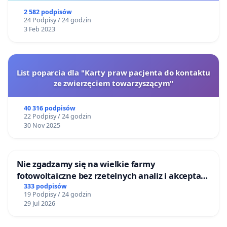
2 582 podpisów
24 Podpisy / 24 godzin
3 Feb 2023
List poparcia dla "Karty praw pacjenta do kontaktu
ze zwierzęciem towarzyszącym"
40 316 podpisów
22 Podpisy / 24 godzin
30 Nov 2025
Nie zgadzamy się na wielkie farmy
fotowoltaiczne bez rzetelnych analiz i akceptacji
mieszkańców
333 podpisów
19 Podpisy / 24 godzin
29 Jul 2026