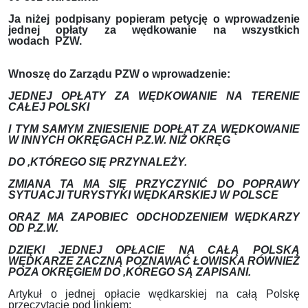
Ja niżej podpisany popieram petycję o wprowadzenie
jednej opłaty za wędkowanie na wszystkich
wodach PZW.
Wnoszę do Zarządu PZW o wprowadzenie:
JEDNEJ OPŁATY ZA WĘDKOWANIE NA TERENIE
CAŁEJ POLSKI
I TYM SAMYM ZNIESIENIE DOPŁAT ZA WĘDKOWANIE
W INNYCH OKRĘGACH P.Z.W. NIŻ OKRĘG
DO ,KTÓREGO SIĘ PRZYNALEŻY.
ZMIANA TA MA SIĘ PRZYCZYNIĆ DO POPRAWY
SYTUACJI TURYSTYKI WĘDKARSKIEJ W POLSCE
ORAZ MA ZAPOBIEC ODCHODZENIEM WĘDKARZY
OD P.Z.W.
DZIĘKI JEDNEJ OPŁACIE NA CAŁĄ POLSKĄ
WĘDKARZE ZACZNĄ POZNAWAĆ ŁOWISKA RÓWNIEŻ
POZA OKRĘGIEM DO ,KÓREGO SĄ ZAPISANI.
Artykuł o jednej opłacie wędkarskiej na całą Polskę
przeczytacie pod linkiem: