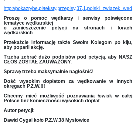
http://pokazrybe.pl/teksty,przepisy,37,1,polski_zwiazek_wedk
Proszę o pomoc wędkarzy i serwisy poświęcone
tematyce wędkarskiej
o zamieszczenie petycji na stronach i forach
wędkarskich.
Przekażcie informację także Swoim Kolegom po kiju,
aby poparli akcję.
Trzeba zebrać dużo podpisów pod petycją, aby NASZ
GŁOS ZOSTAŁ ZAUWAŻONY.
Sprawę trzeba maksymalnie nagłośnić!
Dość wysokim dopłatom za wędkowanie w innych
okręgach P.Z.W.!!!
Chcemy mieć możliwość poznawania łowisk w całej
Polsce bez konieczności wysokich dopłat.
Autor petycji:
Dawid Cygal koło P.Z.W.38 Mysłowice