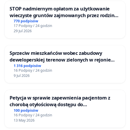
STOP nadmiernym opłatom za użytkowanie
wieczyste gruntów zajmowanych przez rodzinne
ogrody działkowe.
770 podpisów
17 Podpisy / 24 godzin
29 Jul 2026
Sprzeciw mieszkańców wobec zabudowy
deweloperskiej terenow zielonych w rejonie
Bulwarów Straceńskich w Bielsku-Białej
1 316 podpisów
16 Podpisy / 24 godzin
9 Jul 2026
Petycja w sprawie zapewnienia pacjentom z
chorobą otyłościową dostępu do
kompleksowego leczenia oraz programów
100 podpisów
16 Podpisy / 24 godzin
profilaktycznych.
13 May 2026