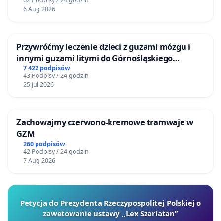
62 Podpisy / 24 godzin
6 Aug 2026
Przywróćmy leczenie dzieci z guzami mózgu i
innymi guzami litymi do Górnośląskiego
Centrum Zdrowia Dziecka w Katowicach
7 422 podpisów
43 Podpisy / 24 godzin
25 Jul 2026
Zachowajmy czerwono-kremowe tramwaje w
GZM
260 podpisów
42 Podpisy / 24 godzin
7 Aug 2026
Petycja do Prezydenta Rzeczypospolitej Polskiej o
zawetowanie ustawy „Lex Szarlatan”