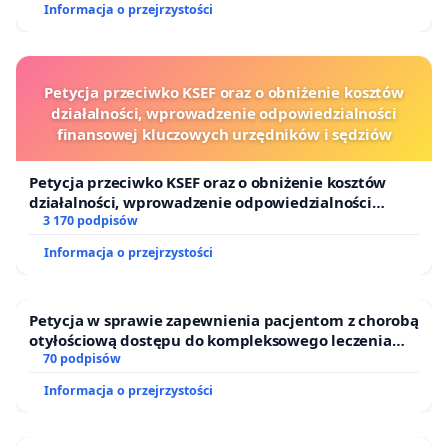
odczuwają i stykają się z brakiem wzajemności i
Informacja o przejrzystości
szacunku ze strony rządu Ukrainy oraz coraz
częściej również z agresją ze strony Ukraińców w
Polsce.
Petycja przeciwko KSEF oraz o obniżenie kosztów
Serce, jakie okazali im Polacy zostało odtrącone,
działalności, wprowadzenie odpowiedzialności
finansowej kluczowych urzędników i sędziów
sponiewierane, wykorzystanie i znieważone.
Mając powyższe na uwadze żądam
Petycja przeciwko KSEF oraz o obniżenie kosztów
natychmiastowego usunięcia flagi ukraińskiej z
działalności, wprowadzenie odpowiedzialności
finansowej kluczowych urzędników i sędziów
3 170 podpisów
Kopca Kościuszki.
Informacja o przejrzystości
Z poważaniem,
Petycja w sprawie zapewnienia pacjentom z chorobą
otyłościową dostępu do kompleksowego leczenia
oraz programów profilaktycznych.
70 podpisów
Informacja o przejrzystości