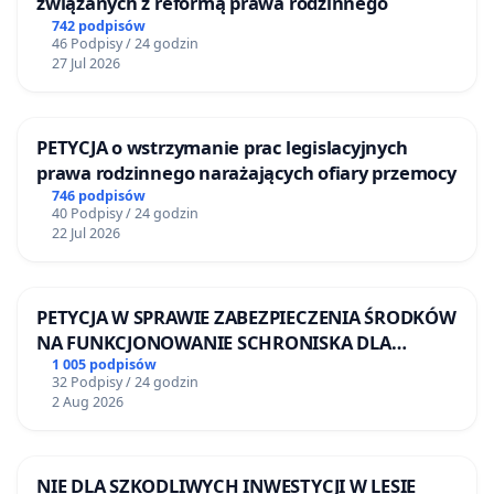
związanych z reformą prawa rodzinnego
742 podpisów
46 Podpisy / 24 godzin
27 Jul 2026
PETYCJA o wstrzymanie prac legislacyjnych
prawa rodzinnego narażających ofiary przemocy
746 podpisów
40 Podpisy / 24 godzin
22 Jul 2026
PETYCJA W SPRAWIE ZABEZPIECZENIA ŚRODKÓW
NA FUNKCJONOWANIE SCHRONISKA DLA
BEZDOMNYCH ZWIERZĄT W SKARYSZEWIE
1 005 podpisów
32 Podpisy / 24 godzin
2 Aug 2026
NIE DLA SZKODLIWYCH INWESTYCJI W LESIE