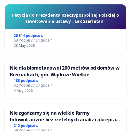
Petycja do Prezydenta Rzeczypospolitej Polskiej o
zawetowanie ustawy „Lex Szarlatan”
26 314 podpisów
68 Podpisy / 24 godzin
23 May 2026
Nie dla biometanowni 200 metrów od domów w
Biernatkach, gm. Wądroże Wielkie
188 podpisów
62 Podpisy / 24 godzin
4 Aug 2026
Nie zgadzamy się na wielkie farmy
fotowoltaiczne bez rzetelnych analiz i akceptacji
mieszkańców
212 podpisów
59 Podpisy / 24 godzin