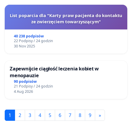
List poparcia dla "Karty praw pacjenta do kontaktu
ze zwierzęciem towarzyszącym"
40 238 podpisów
22 Podpisy / 24 godzin
30 Nov 2025
Zapewnijcie ciągłość leczenia kobiet w
menopauzie
90 podpisów
21 Podpisy / 24 godzin
4 Aug 2026
1
2
3
4
5
6
7
8
9
»