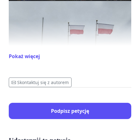
Pokaż więcej
Skontaktuj się z autorem
Podpisz petycję
Komitet Kopca Kościuszki w Krakowie
al. Waszyngtona 1
Kopiec Kościuszki
30-204 Kraków