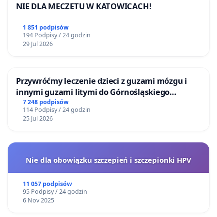
NIE DLA MECZETU W KATOWICACH!
1 851 podpisów
194 Podpisy / 24 godzin
29 Jul 2026
Przywróćmy leczenie dzieci z guzami mózgu i
innymi guzami litymi do Górnośląskiego
Centrum Zdrowia Dziecka w Katowicach
7 248 podpisów
114 Podpisy / 24 godzin
25 Jul 2026
Nie dla obowiązku szczepień i szczepionki HPV
11 057 podpisów
95 Podpisy / 24 godzin
6 Nov 2025