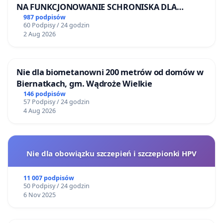
NA FUNKCJONOWANIE SCHRONISKA DLA
BEZDOMNYCH ZWIERZĄT W SKARYSZEWIE
987 podpisów
60 Podpisy / 24 godzin
2 Aug 2026
Nie dla biometanowni 200 metrów od domów w
Biernatkach, gm. Wądroże Wielkie
146 podpisów
57 Podpisy / 24 godzin
4 Aug 2026
Nie dla obowiązku szczepień i szczepionki HPV
11 007 podpisów
50 Podpisy / 24 godzin
6 Nov 2025