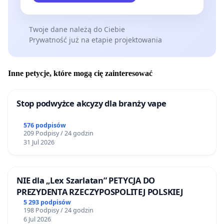
zaangażowanych rozmowach, a przede wszystkim
na spotkaniu.
Twoje dane należą do Ciebie
Prywatność już na etapie projektowania
Człowieka z człowiekiem.
Z poważaniem,
Inne petycje, które mogą cię zainteresować
Mateusz Demski
Stop podwyżce akcyzy dla branży vape
(Dziennikarz i krytyk filmowy, do września 2024 r.
prowadzący audycję w OFF Radiu Kraków. Jego
576 podpisów
209 Podpisy / 24 godzin
teksty były publikowane m.in. na łamach
31 Jul 2026
„Przekroju”, „Przeglądu”, „Gazety Wyborczej”,
„Newsweeka”, „Tygodnika Powszechnego”,
„Polityki”, miesięcznika „KINO”, czasopisma
NIE dla „Lex Szarlatan” PETYCJA DO
PREZYDENTA RZECZYPOSPOLITEJ POLSKIEJ
„Ekrany”, „Dziennika Zachodniego”, a także w
5 293 podpisów
portalach Dwutygodnik, Onet, Interia, NOIZZ,
198 Podpisy / 24 godzin
6 Jul 2026
newonce, Mint Magazine.