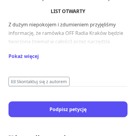
LIST OTWARTY
Z dużym niepokojem i zdumieniem przyjęliśmy
informację, że ramówka OFF Radia Kraków będzie
tworzona (niemal w całości) przez narzędzia
sztucznej inteligencji.
Pokaż więcej
Początkiem września kilkanaście osób – cenionych i
doświadczonych w świecie krakowskiej kultury
dziennikarzy, twórców, muzyków – straciło pracę.
Skontaktuj się z autorem
Niektórzy z nich od blisko dekady pracowali nad
powstaniem, rozwojem i współtworzeniem redakcji
OFF Radia Kraków.
Podpisz petycję
Od 22 października na antenie usłyszymy głosy
trojga nowych prowadzących. 20-letniej Emilii „Emi”