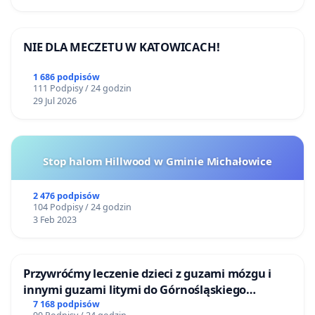
Przez blisko dziesięć lat pracy w mediach nikt nie
zastąpił go sztuczną inteligencją)
NIE DLA MECZETU W KATOWICACH!
1 686 podpisów
111 Podpisy / 24 godzin
29 Jul 2026
Stop halom Hillwood w Gminie Michałowice
2 476 podpisów
104 Podpisy / 24 godzin
3 Feb 2023
Alex Szulc, nowy pracownik OFF Radia Kraków.
Przywróćmy leczenie dzieci z guzami mózgu i
Nigdy nie istniał (w przeciwieństwie do zwolnionych
innymi guzami litymi do Górnośląskiego
dziennikarzy OFF-a)
Centrum Zdrowia Dziecka w Katowicach
7 168 podpisów