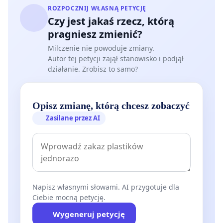
ROZPOCZNIJ WŁASNĄ PETYCJĘ
pracy, co jakościowych treści.
Czy jest jakaś rzecz, którą
O to, by scenariusz, jaki widzimy w redakcji OFF
pragniesz zmienić?
Radia Kraków, nie mógł się spełnić.
Milczenie nie powoduje zmiany.
Autor tej petycji zajął stanowisko i podjął
Apelujemy zatem o uczciwość wobec pracowników
działanie. Zrobisz to samo?
mediów (nie tylko tych publicznych). Apelujemy o
zmianę, a przede wszystkim powstrzymanie
Opisz zmianę, którą chcesz zobaczyć
formuły, która narodziła się w głowie (nomen
Zasilane przez AI
omen) likwidatora Marcina Pulita. Powstrzymanie
eksperymentu, który przeprowadza na ludziach (i
kosztem ludzi).
Apelujemy o powrót do OFF Radia Kraków w
Napisz własnymi słowami. AI przygotuje dla
kształcie, w którym przez lata znali go słuchacze i
Ciebie mocną petycję.
słuchaczki. Do audycji tworzonych z pasją i
Wygeneruj petycję
zaangażowaniem, opartych na pogłębionych i