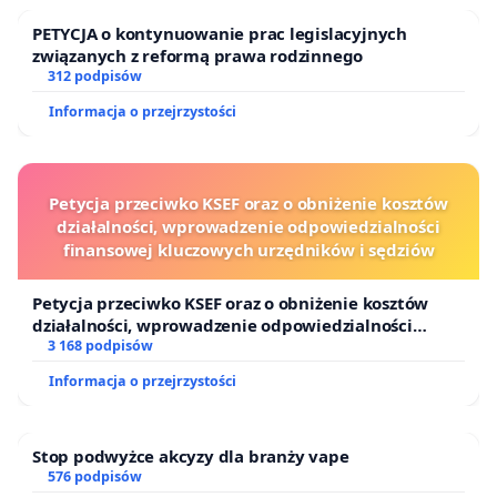
treści.
PETYCJA o kontynuowanie prac legislacyjnych
związanych z reformą prawa rodzinnego
Decyzję o zautomatyzowaniu naszej profesji podjął
312 podpisów
Marcin Pulit, powołany na likwidatora Radia
Informacja o przejrzystości
Kraków, który mianował się redaktorem naczelnym
OFF Radia Kraków. Zmiany w redakcji nazywa
„eksperymentem badawczo-medialnym”. Pisze, że
Petycja przeciwko KSEF oraz o obniżenie kosztów
działalności, wprowadzenie odpowiedzialności
„kreowany przez AI program ma być adresowany
finansowej kluczowych urzędników i sędziów
do osób z tzw. pokolenia Z, odpowiadać na ich
potrzeby i zainteresowania, poruszać kluczowe dla
Petycja przeciwko KSEF oraz o obniżenie kosztów
nich tematy, analizować jak AI może wpływać na to,
działalności, wprowadzenie odpowiedzialności
finansowej kluczowych urzędników i sędziów
3 168 podpisów
co myślą, jak konsumują informacje”.
Informacja o przejrzystości
W żadnym miejscu nie wspomina, że kilkanaście
osób chwilę wcześniej straciło pracę.
Stop podwyżce akcyzy dla branży vape
576 podpisów
Twierdzimy, że „eksperyment” ten godzi nie tylko w