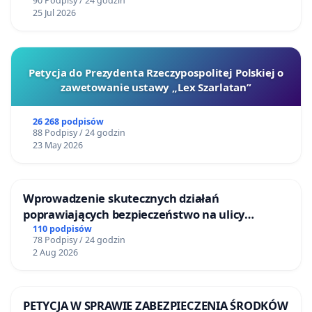
90 Podpisy / 24 godzin
25 Jul 2026
Petycja do Prezydenta Rzeczypospolitej Polskiej o
zawetowanie ustawy „Lex Szarlatan”
26 268 podpisów
88 Podpisy / 24 godzin
23 May 2026
Wprowadzenie skutecznych działań
poprawiających bezpieczeństwo na ulicy
Żeromskiego w Otwocku
110 podpisów
78 Podpisy / 24 godzin
2 Aug 2026
PETYCJA W SPRAWIE ZABEZPIECZENIA ŚRODKÓW