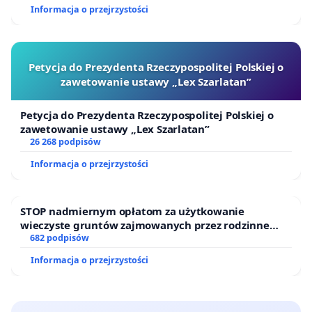
Informacja o przejrzystości
dziennikarki i dziennikarzy OFF-a, ale w całe nasze
środowisko. Sprawa OFF Radia Kraków to ważne
memento dla całej branży. To groźny precedens
Petycja do Prezydenta Rzeczypospolitej Polskiej o
uderzający w nas wszystkich. To uchylenie furtki – a
zawetowanie ustawy „Lex Szarlatan”
może wręcz – otwarcie bramy, do świata, w którym
doświadczonych pracowników od lat związanych z
Petycja do Prezydenta Rzeczypospolitej Polskiej o
sektorem medialnych oraz osób zatrudnionych w
zawetowanie ustawy „Lex Szarlatan”
26 268 podpisów
branżach kreatywnych zastąpią maszyny.
Informacja o przejrzystości
To zarazem brama do świata pozorów i
manipulacji.
STOP nadmiernym opłatom za użytkowanie
wieczyste gruntów zajmowanych przez rodzinne
Nie tak dawno – jeszcze w tym roku – przetoczyła
ogrody działkowe.
682 podpisów
się dyskusja na temat rozwoju sztucznej inteligencji
Informacja o przejrzystości
i jej wpływu na świat kina. Zrzeszeni w
Amerykańskiej Gildii Scenarzystów autorzy
zorganizowali strajk nie tyle w obronie miejsc