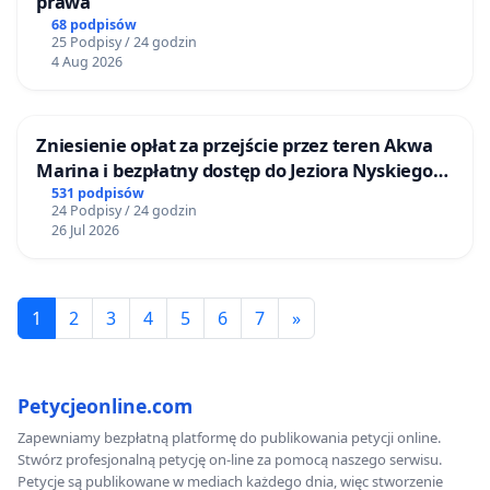
prawa
68 podpisów
25 Podpisy / 24 godzin
4 Aug 2026
Zniesienie opłat za przejście przez teren Akwa
Marina i bezpłatny dostęp do Jeziora Nyskiego
dla mieszkańców Gminy Nysa
531 podpisów
24 Podpisy / 24 godzin
26 Jul 2026
1
2
3
4
5
6
7
»
Petycjeonline.com
Zapewniamy bezpłatną platformę do publikowania petycji online.
Stwórz profesjonalną petycję on-line za pomocą naszego serwisu.
Petycje są publikowane w mediach każdego dnia, więc stworzenie