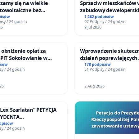
zamy się na wielkie
Sprzeciw mieszkańców
towoltaiczne bez
zabudowy deweloperski
ch analiz i akceptacji
terenow zielonych w re
pisów
1 282 podpisów
isy / 24 godzin
97 Podpisy / 24 godzin
ańców
Bulwarów Straceńskich
26
9 Jul 2026
Bielsku-Białej
 obniżenie opłat za
Wprowadzenie skutecz
ZPiT Sokołowianie w
działań poprawiających
skim Ośrodku Kultury
bezpieczeństwo na ulic
isów
178 podpisów
sy / 24 godzin
51 Podpisy / 24 godzin
Żeromskiego w Otwock
26
2 Aug 2026
„Lex Szarlatan” PETYCJA
Petycja do Prezyd
ZYDENTA
Rzeczypospolitej Pols
OSPOLITEJ POLSKIEJ
odpisów
zawetowanie ustawy
sy / 24 godzin
Szarlatan”