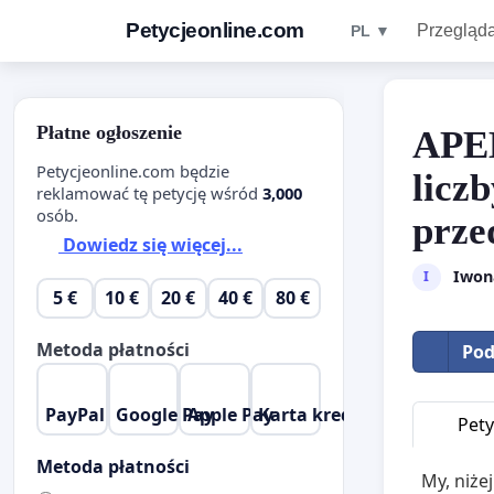
Petycjeonline.com
Przegląda
PL ▼
Płatne ogłoszenie
APEL
Petycjeonline.com będzie
licz
reklamować tę petycję wśród
3,000
osób.
prze
Dowiedz się więcej...
Iwon
I
5 €
10 €
20 €
40 €
80 €
Metoda płatności
Pod
PayPal
Google Pay
Apple Pay
Karta kredytowa
Pety
Metoda płatności
My, niże