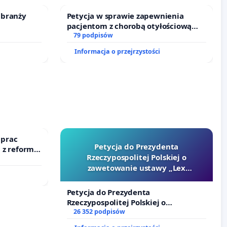
 branży
Petycja w sprawie zapewnienia
pacjentom z chorobą otyłościową
dostępu do kompleksowego leczenia
79 podpisów
oraz programów profilaktycznych.
Informacja o przejrzystości
 prac
Petycja do Prezydenta
 z reformą
Rzeczypospolitej Polskiej o
zawetowanie ustawy „Lex
Szarlatan”
Petycja do Prezydenta
Rzeczypospolitej Polskiej o
zawetowanie ustawy „Lex Szarlatan”
26 352 podpisów