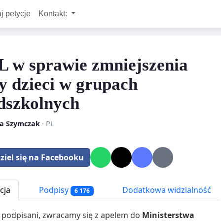
j petycje
Kontakt:
 w sprawie zmniejszenia
by dzieci w grupach
dszkolnych
a Szymczak
· PL
ziel się na Facebooku
cja
Podpisy
Dodatkowa widzialność
6 176
j podpisani, zwracamy się z apelem do
Ministerstwa