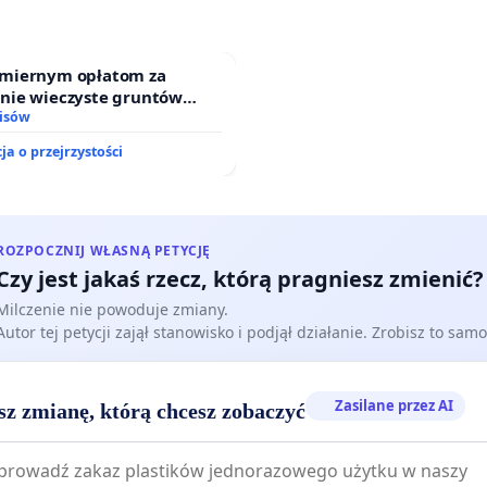
miernym opłatom za
nie wieczyste gruntów
ych przez rodzinne ogrody
isów
.
ja o przejrzystości
ROZPOCZNIJ WŁASNĄ PETYCJĘ
Czy jest jakaś rzecz, którą pragniesz zmienić?
Milczenie nie powoduje zmiany.
Autor tej petycji zajął stanowisko i podjął działanie. Zrobisz to samo
Zasilane przez AI
sz zmianę, którą chcesz zobaczyć