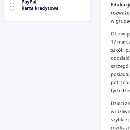
PayPal
Edukacj
Karta kredytowa
rozważen
w grupac
Obowiązu
17 marca
szkół i 
oddziałó
szczegól
posiadaj
potrzebi
tych dzie
Dzieci z
wrażliwe
szybkie 
rozdrażn