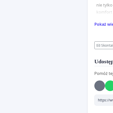
nie tylko
komfort 
wychowa
Pokaż wi
Pierwsze
właśnie 
najinten
Skonta
będą de
emocjona
Udostęp
bezpiecz
inwestyc
Pomóż tej
Zmniejsz
skut
leps