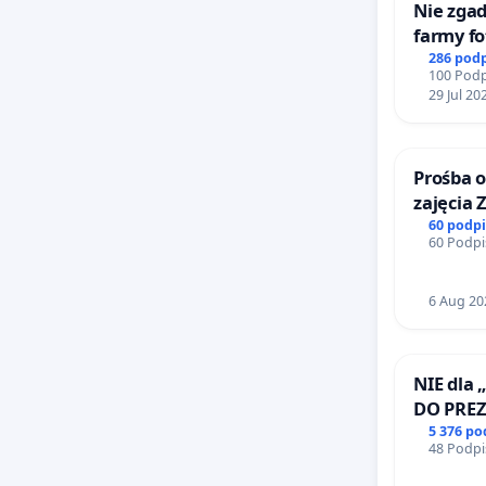
Nie zgad
farmy fo
rzetelny
286 pod
100 Podp
mieszk
29 Jul 20
Prośba o
zajęcia 
Sokołow
60 podp
60 Podpi
6 Aug 20
NIE dla 
DO PRE
RZECZYP
5 376 p
48 Podpi