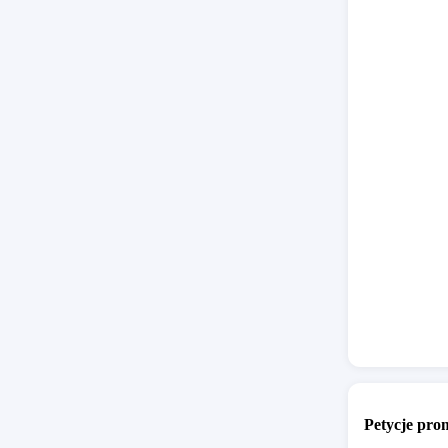
łago
twor
rela
zwię
samo
Dodatko
jest sys
stwarza 
bez nad
W związ
szkolne
mak
Petycje pr
uczę