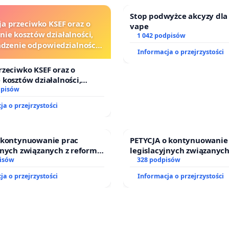
czenie o potrzebie kształcenia specjalnego lub
Stop podwyżce akcyzy dla
czenie o niepełnosprawności
,
ja przeciwko KSEF oraz o
vape
nie kosztów działalności,
1 042 podpisów
symalnie
20 dzieci
w pozostałych grupach
zenie odpowiedzialności
Informacja o przejrzystości
wej kluczowych urzędników
dszkolnych.
i sędziów
rzeciwko KSEF oraz o
 się dobrem dzieci, ich prawem do harmonijnego rozwoju
 kosztów działalności,
enie odpowiedzialności
dpisów
owiedzialnością za przyszłe pokolenia, wzywamy do
ej kluczowych urzędników i
ja o przejrzystości
 decyzji, które realnie poprawią jakość edukacji
olnej w Polsce.
o kontynuowanie prac
PETYCJA o kontynuowanie
zieciom szansę na spokojne dzieciństwo i lepszą
jnych związanych z reformą
legislacyjnych związanych
ść.
dzinnego
isów
prawa rodzinnego
328 podpisów
ja o przejrzystości
Informacja o przejrzystości