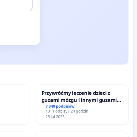
Przywróćmy leczenie dzieci z
guzami mózgu i innymi guzami
litymi do Górnośląskiego
7 340 podpisów
101 Podpisy / 24 godzin
Centrum Zdrowia Dziecka w
25 Jul 2026
Katowicach