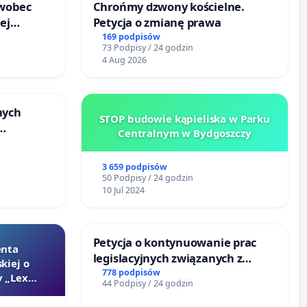
 wobec
Chrońmy dzwony kościelne.
ej
Petycja o zmianę prawa
jonie
169 podpisów
73 Podpisy / 24 godzin
 w
4 Aug 2026
nych
STOP budowie kąpieliska w Parku
Centralnym w Bydgoszczy
y
u
3 659 podpisów
50 Podpisy / 24 godzin
10 Jul 2024
Petycja o kontynuowanie prac
enta
legislacyjnych związanych z
kiej o
reformą prawa rodzinnego
778 podpisów
 „Lex
44 Podpisy / 24 godzin