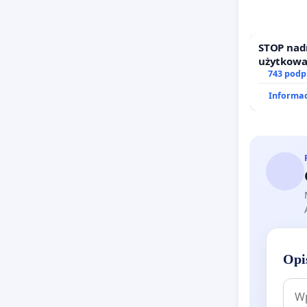
STOP nad
użytkowa
zajmowan
743 podp
działkowe
Informac
Opi