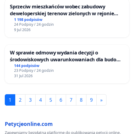
Sprzeciw mieszkańców wobec zabudowy
deweloperskiej terenow zielonych w rejonie
Bulwarów Straceńskich w Bielsku-Białej
1 198 podpisów
24 Podpisy / 24 godzin
9 Jul 2026
W sprawie odmowy wydania decyzji o
środowiskowych uwarunkowaniach dla budowy
zakładu wytwarzania biometanu „Krynki” w
144 podpisów
23 Podpisy / 24 godzin
Ostrowiu Południowym oraz ochrony
31 Jul 2026
mieszkańców i Puszczy Knyszyńskiej
1
2
3
4
5
6
7
8
9
»
Petycjeonline.com
Zapewniamy bezpłatną platformę do publikowania petycji online.