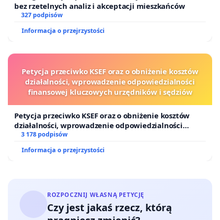
bez rzetelnych analiz i akceptacji mieszkańców
327 podpisów
Informacja o przejrzystości
Petycja przeciwko KSEF oraz o obniżenie kosztów
działalności, wprowadzenie odpowiedzialności
finansowej kluczowych urzędników i sędziów
Petycja przeciwko KSEF oraz o obniżenie kosztów
działalności, wprowadzenie odpowiedzialności
finansowej kluczowych urzędników i sędziów
3 178 podpisów
Informacja o przejrzystości
ROZPOCZNIJ WŁASNĄ PETYCJĘ
Czy jest jakaś rzecz, którą