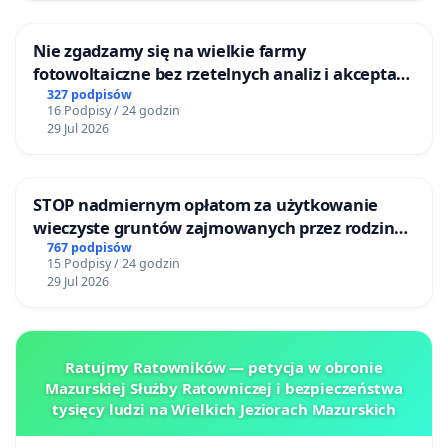
Nie zgadzamy się na wielkie farmy
fotowoltaiczne bez rzetelnych analiz i akceptacji
mieszkańców
327 podpisów
16 Podpisy / 24 godzin
29 Jul 2026
STOP nadmiernym opłatom za użytkowanie
wieczyste gruntów zajmowanych przez rodzinne
ogrody działkowe.
767 podpisów
15 Podpisy / 24 godzin
29 Jul 2026
Ratujmy Ratowników — petycja w obronie
Mazurskiej Służby Ratowniczej i bezpieczeństwa
tysięcy ludzi na Wielkich Jeziorach Mazurskich