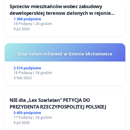
Sprzeciw mieszkańców wobec zabudowy
deweloperskiej terenow zielonych w rejonie
Bulwarów Straceńskich w Bielsku-Białej
1 308 podpisów
18 Podpisy / 24 godzin
9 Jul 2026
Stop halom Hillwood w Gminie Michałowice
2 574 podpisów
18 Podpisy / 24 godzin
3 Feb 2023
NIE dla „Lex Szarlatan” PETYCJA DO
PREZYDENTA RZECZYPOSPOLITEJ POLSKIEJ
5 405 podpisów
17 Podpisy / 24 godzin
6 Jul 2026