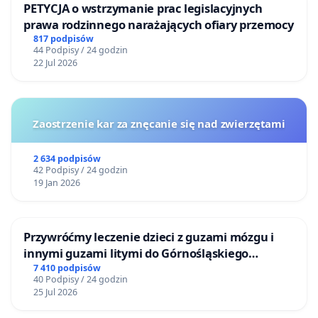
PETYCJA o wstrzymanie prac legislacyjnych
prawa rodzinnego narażających ofiary przemocy
817 podpisów
44 Podpisy / 24 godzin
22 Jul 2026
Zaostrzenie kar za znęcanie się nad zwierzętami
2 634 podpisów
42 Podpisy / 24 godzin
19 Jan 2026
Przywróćmy leczenie dzieci z guzami mózgu i
innymi guzami litymi do Górnośląskiego
Centrum Zdrowia Dziecka w Katowicach
7 410 podpisów
40 Podpisy / 24 godzin
25 Jul 2026