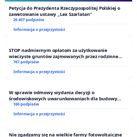
Jakub Słoniewski uczeń edukacji domowej
Petycja do Prezydenta Rzeczypospolitej Polskiej o
zawetowanie ustawy „Lex Szarlatan”
26 407 podpisów
Informacja o przejrzystości
Ta treść jest hostowana przez YouTube.
Jeśli zdecydują się Państwo wyświetlić wideo, serwis Y
STOP nadmiernym opłatom za użytkowanie
otrzyma Państwa adres IP oraz adres URL tej strony i 
wieczyste gruntów zajmowanych przez rodzinne
gromadzić dane dotyczące Państwa interakcji z tym ma
ogrody działkowe.
767 podpisów
wideo zgodnie ze swoją
Polityką prywatności
.
Informacja o przejrzystości
Wyświetl wideo
W sprawie odmowy wydania decyzji o
środowiskowych uwarunkowaniach dla budowy
zakładu wytwarzania biometanu „Krynki” w
160 podpisów
Ostrowiu Południowym oraz ochrony mieszkańców i
Informacja o przejrzystości
Puszczy Knyszyńskiej
Nie zgadzamy się na wielkie farmy fotowoltaiczne