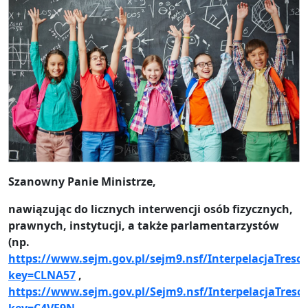
Szanowny Panie Ministrze,
nawiązując do licznych interwencji osób fizycznych,
prawnych, instytucji, a także parlamentarzystów
(np.
https://www.sejm.gov.pl/sejm9.nsf/InterpelacjaTresc.
key=CLNA57
,
https://www.sejm.gov.pl/Sejm9.nsf/InterpelacjaTresc.
key=C4VE9N
,