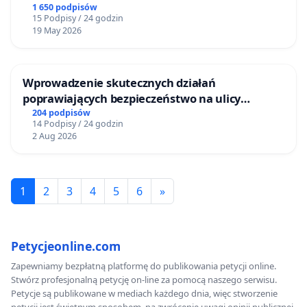
1 650 podpisów
15 Podpisy / 24 godzin
19 May 2026
Wprowadzenie skutecznych działań
poprawiających bezpieczeństwo na ulicy
Żeromskiego w Otwocku
204 podpisów
14 Podpisy / 24 godzin
2 Aug 2026
1
2
3
4
5
6
»
Petycjeonline.com
Zapewniamy bezpłatną platformę do publikowania petycji online.
Stwórz profesjonalną petycję on-line za pomocą naszego serwisu.
Petycje są publikowane w mediach każdego dnia, więc stworzenie