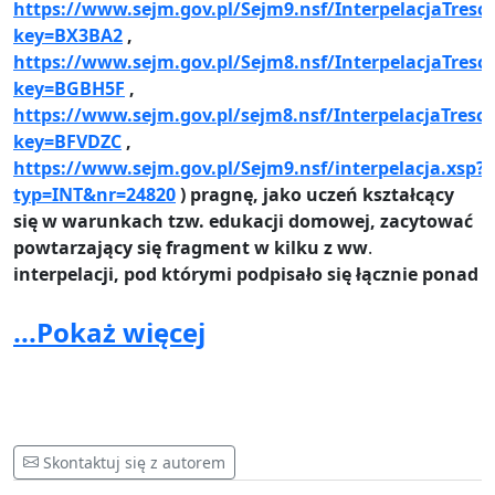
https://www.sejm.gov.pl/Sejm9.nsf/InterpelacjaTresc.
key=BX3BA2
,
https://www.sejm.gov.pl/Sejm8.nsf/InterpelacjaTresc.
key=BGBH5F
,
https://www.sejm.gov.pl/sejm8.nsf/InterpelacjaTresc.
key=BFVDZC
,
https://www.sejm.gov.pl/Sejm9.nsf/interpelacja.xsp?
typ=INT&nr=24820
) pragnę, jako uczeń kształcący
się w warunkach tzw. edukacji domowej, zacytować
powtarzający się fragment w kilku z ww
.
interpelacji, pod którymi podpisało się łącznie ponad
270 parlamentarzystów (posłów i senatorów),
...Pokaż więcej
reprezentujących cały przekrój polskiej sceny
politycznej:
Szanowny Panie Premierze,
17 marca br. byliśmy świadkami wyjątkowego
Skontaktuj się z autorem
wydarzenia w Sejmie RP - opozycja zagłosowała
razem z koalicją rządową. Chodziło o edukację