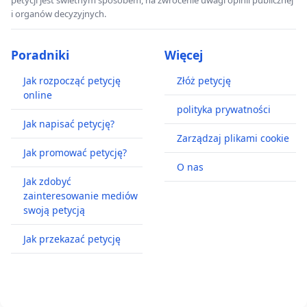
petycji jest świetnym sposobem, na zwrócenie uwagi opinii publicznej
i organów decyzyjnych.
Poradniki
Więcej
Jak rozpocząć petycję
Złóż petycję
online
polityka prywatności
Jak napisać petycję?
Zarządzaj plikami cookie
Jak promować petycję?
O nas
Jak zdobyć
zainteresowanie mediów
swoją petycją
Jak przekazać petycję