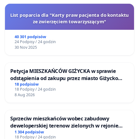
List poparcia dla "Karty praw pacjenta do kontaktu
ze zwierzęciem towarzyszącym"
40 301 podpisów
24 Podpisy / 24 godzin
30 Nov 2025
Petycja MIESZKAŃCÓW GIŻYCKA w sprawie
odstąpienia od zakupu przez miasto Giżycko
nieruchomości położonej nad jeziorem Niegocin
18 podpisów
18 Podpisy / 24 godzin
8 Aug 2026
Sprzeciw mieszkańców wobec zabudowy
deweloperskiej terenow zielonych w rejonie
Bulwarów Straceńskich w Bielsku-Białej
1 304 podpisów
18 Podpisy / 24 godzin