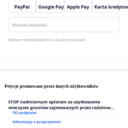
PayPal
Google Pay
Apple Pay
Karta kredyto
Metoda płatności
Wybierz metodę płatności, aby kontynuować.
Petycje promowane przez innych użytkowników
STOP nadmiernym opłatom za użytkowanie
wieczyste gruntów zajmowanych przez rodzinne
ogrody działkowe.
762 podpisów
Informacja o przejrzystości