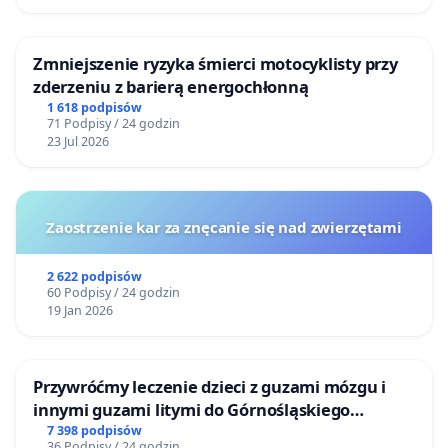
Zmniejszenie ryzyka śmierci motocyklisty przy
zderzeniu z barierą energochłonną
1 618 podpisów
71 Podpisy / 24 godzin
23 Jul 2026
Zaostrzenie kar za znęcanie się nad zwierzętami
2 622 podpisów
60 Podpisy / 24 godzin
19 Jan 2026
Przywróćmy leczenie dzieci z guzami mózgu i
innymi guzami litymi do Górnośląskiego
Centrum Zdrowia Dziecka w Katowicach
7 398 podpisów
36 Podpisy / 24 godzin