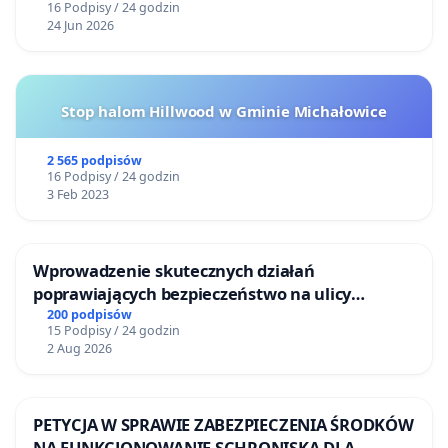
16 Podpisy / 24 godzin
24 Jun 2026
Stop halom Hillwood w Gminie Michałowice
2 565 podpisów
16 Podpisy / 24 godzin
3 Feb 2023
Wprowadzenie skutecznych działań
poprawiających bezpieczeństwo na ulicy
Żeromskiego w Otwocku
200 podpisów
15 Podpisy / 24 godzin
2 Aug 2026
PETYCJA W SPRAWIE ZABEZPIECZENIA ŚRODKÓW
NA FUNKCJONOWANIE SCHRONISKA DLA