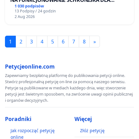
BEZDOMNYCH ZWIERZĄT W SKARYSZEWIE
1 030 podpisów
13 Podpisy / 24 godzin
2 Aug 2026
1
2
3
4
5
6
7
8
»
Petycjeonline.com
Zapewniamy bezpłatną platformę do publikowania petycji online.
Stwórz profesjonalną petycję on-line za pomocą naszego serwisu.
Petycje są publikowane w mediach każdego dnia, więc stworzenie
petycji jest świetnym sposobem, na zwrócenie uwagi opinii publicznej
i organów decyzyjnych.
Poradniki
Więcej
Jak rozpocząć petycję
Złóż petycję
online