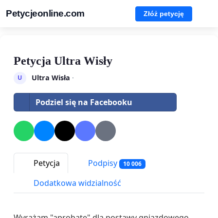
Petycjeonline.com
Złóż petycję
Petycja Ultra Wisły
Ultra Wisła
·
U
Podziel się na Facebooku
Petycja
Podpisy
10 006
Dodatkowa widzialność
Wyrażam "aprobatę" dla postawy gniazdowego