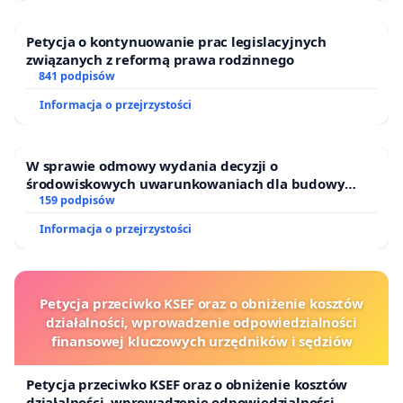
Petycja o kontynuowanie prac legislacyjnych
związanych z reformą prawa rodzinnego
841 podpisów
Informacja o przejrzystości
W sprawie odmowy wydania decyzji o
środowiskowych uwarunkowaniach dla budowy
zakładu wytwarzania biometanu „Krynki” w
159 podpisów
Ostrowiu Południowym oraz ochrony mieszkańców i
Informacja o przejrzystości
Puszczy Knyszyńskiej
Petycja przeciwko KSEF oraz o obniżenie kosztów
działalności, wprowadzenie odpowiedzialności
finansowej kluczowych urzędników i sędziów
Petycja przeciwko KSEF oraz o obniżenie kosztów
działalności, wprowadzenie odpowiedzialności