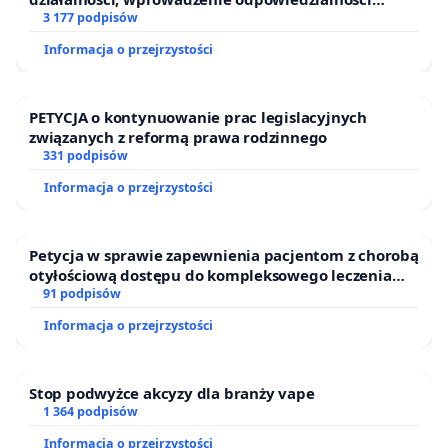
finansowej kluczowych urzędników i sędziów
3 177 podpisów
Informacja o przejrzystości
PETYCJA o kontynuowanie prac legislacyjnych
związanych z reformą prawa rodzinnego
331 podpisów
Informacja o przejrzystości
Petycja w sprawie zapewnienia pacjentom z chorobą
otyłościową dostępu do kompleksowego leczenia
oraz programów profilaktycznych.
91 podpisów
Informacja o przejrzystości
Stop podwyżce akcyzy dla branży vape
1 364 podpisów
Informacja o przejrzystości