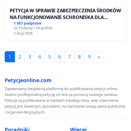
PETYCJA W SPRAWIE ZABEZPIECZENIA ŚRODKÓW
NA FUNKCJONOWANIE SCHRONISKA DLA
BEZDOMNYCH ZWIERZĄT W SKARYSZEWIE
1 007 podpisów
22 Podpisy / 24 godzin
2 Aug 2026
1
2
3
4
5
6
7
8
9
»
Petycjeonline.com
Zapewniamy bezpłatną platformę do publikowania petycji online.
Stwórz profesjonalną petycję on-line za pomocą naszego serwisu.
Petycje są publikowane w mediach każdego dnia, więc stworzenie
petycji jest świetnym sposobem, na zwrócenie uwagi opinii publicznej
i organów decyzyjnych.
Poradniki
Więcej