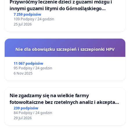
Przywróćmy leczenie dzieci z guzami mózgu i
innymi guzami litymi do Górnośląskiego
Centrum Zdrowia Dziecka w Katowicach
7 259 podpisów
109 Podpisy / 24 godzin
25 Jul 2026
Nie dla obowiązku szczepień i szczepionki HPV
11 067 podpisów
95 Podpisy / 24 godzin
6 Nov 2025
Nie zgadzamy się na wielkie farmy
fotowoltaiczne bez rzetelnych analiz i akceptacji
mieszkańców
239 podpisów
84 Podpisy / 24 godzin
29 Jul 2026