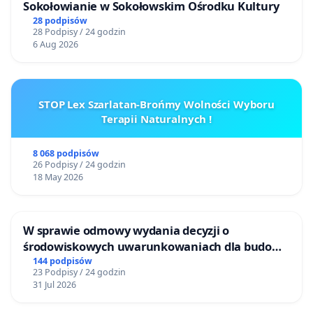
Sokołowianie w Sokołowskim Ośrodku Kultury
28 podpisów
28 Podpisy / 24 godzin
6 Aug 2026
STOP Lex Szarlatan-Brońmy Wolności Wyboru
Terapii Naturalnych !
8 068 podpisów
26 Podpisy / 24 godzin
18 May 2026
W sprawie odmowy wydania decyzji o
środowiskowych uwarunkowaniach dla budowy
zakładu wytwarzania biometanu „Krynki” w
144 podpisów
23 Podpisy / 24 godzin
Ostrowiu Południowym oraz ochrony
31 Jul 2026
mieszkańców i Puszczy Knyszyńskiej