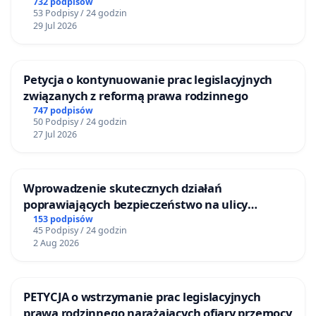
ogrody działkowe.
732 podpisów
53 Podpisy / 24 godzin
29 Jul 2026
Petycja o kontynuowanie prac legislacyjnych
związanych z reformą prawa rodzinnego
747 podpisów
50 Podpisy / 24 godzin
27 Jul 2026
Wprowadzenie skutecznych działań
poprawiających bezpieczeństwo na ulicy
Żeromskiego w Otwocku
153 podpisów
45 Podpisy / 24 godzin
2 Aug 2026
PETYCJA o wstrzymanie prac legislacyjnych
prawa rodzinnego narażających ofiary przemocy