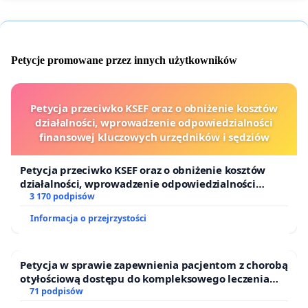
Petycje promowane przez innych użytkowników
Petycja przeciwko KSEF oraz o obniżenie kosztów
działalności, wprowadzenie odpowiedzialności
finansowej kluczowych urzędników i sędziów
Petycja przeciwko KSEF oraz o obniżenie kosztów
działalności, wprowadzenie odpowiedzialności
finansowej kluczowych urzędników i sędziów
3 170 podpisów
Informacja o przejrzystości
Petycja w sprawie zapewnienia pacjentom z chorobą
otyłościową dostępu do kompleksowego leczenia
oraz programów profilaktycznych.
71 podpisów