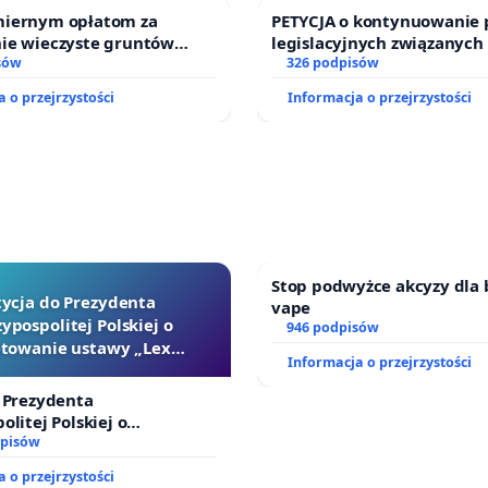
iernym opłatom za
PETYCJA o kontynuowanie 
ie wieczyste gruntów
legislacyjnych związanych
ch przez rodzinne ogrody
sów
prawa rodzinnego
326 podpisów
 o przejrzystości
Informacja o przejrzystości
Stop podwyżce akcyzy dla 
tycja do Prezydenta
vape
ypospolitej Polskiej o
946 podpisów
towanie ustawy „Lex
Informacja o przejrzystości
Szarlatan”
 Prezydenta
olitej Polskiej o
ie ustawy „Lex Szarlatan”
dpisów
 o przejrzystości