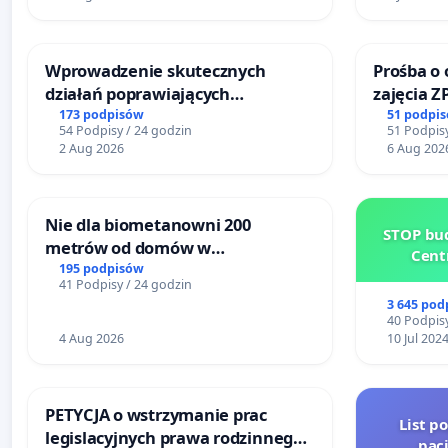
Wprowadzenie skutecznych
Prośba o 
działań poprawiających
zajęcia Z
bezpieczeństwo na ulicy
Sokołows
173 podpisów
51 podpi
54 Podpisy / 24 godzin
51 Podpisy
Żeromskiego w Otwocku
2 Aug 2026
6 Aug 202
Nie dla biometanowni 200
STOP bud
metrów od domów w
Cent
Biernatkach, gm. Wądroże
195 podpisów
41 Podpisy / 24 godzin
Wielkie
3 645 pod
40 Podpisy
4 Aug 2026
10 Jul 202
PETYCJA o wstrzymanie prac
List p
legislacyjnych prawa rodzinnego
pac