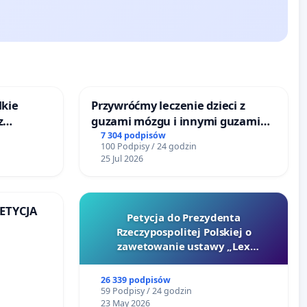
lkie
Przywróćmy leczenie dzieci z
z
guzami mózgu i innymi guzami
tacji
litymi do Górnośląskiego
7 304 podpisów
100 Podpisy / 24 godzin
Centrum Zdrowia Dziecka w
25 Jul 2026
Katowicach
PETYCJA
Petycja do Prezydenta
Rzeczypospolitej Polskiej o
KIEJ
zawetowanie ustawy „Lex
Szarlatan”
26 339 podpisów
59 Podpisy / 24 godzin
23 May 2026