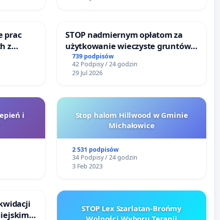
e prac
STOP nadmiernym opłatom za
h z
użytkowanie wieczyste gruntów
go
zajmowanych przez rodzinne
739 podpisów
42 Podpisy / 24 godzin
ogrody działkowe.
29 Jul 2026
epień i
Stop halom Hillwood w Gminie
Michałowice
2 531 podpisów
34 Podpisy / 24 godzin
3 Feb 2023
kwidacji
STOP Lex Szarlatan-Brońmy
Miejskim
Wolności Wyboru Terapii