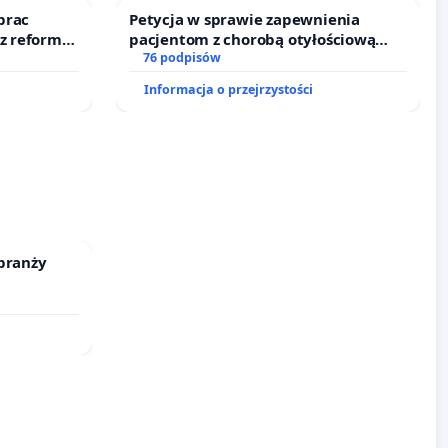
prac
Petycja w sprawie zapewnienia
 z reformą
pacjentom z chorobą otyłościową
dostępu do kompleksowego leczenia
76 podpisów
oraz programów profilaktycznych.
Informacja o przejrzystości
branży