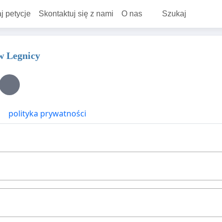
j petycje
Skontaktuj się z nami
O nas
Szukaj
w Legnicy
polityka prywatności