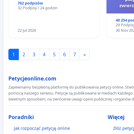
narażających ofiary przemocy
762 podpisów
zwier
32 Podpisy / 24 godzin
40 254 po
29 Podpisy
22 Jul 2026
30 Nov 20
1
2
3
4
5
6
7
»
Petycjeonline.com
Zapewniamy bezpłatną platformę do publikowania petycji online. Stwór
pomocą naszego serwisu. Petycje są publikowane w mediach każdego dni
świetnym sposobem, na zwrócenie uwagi opinii publicznej i organów d
Poradniki
Więcej
Jak rozpocząć petycję online
Złóż petyc