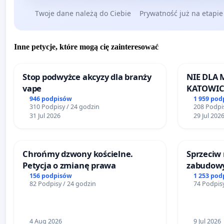
Twoje dane należą do Ciebie
Prywatność już na etapie
Inne petycje, które mogą cię zainteresować
Stop podwyżce akcyzy dla branży
NIE DLA
vape
KATOWIC
946 podpisów
1 959 pod
310 Podpisy / 24 godzin
208 Podpis
31 Jul 2026
29 Jul 202
Chrońmy dzwony kościelne.
Sprzeciw
Petycja o zmianę prawa
zabudowy
terenow z
156 podpisów
1 253 pod
82 Podpisy / 24 godzin
74 Podpisy
Bulwarów
Białej
4 Aug 2026
9 Jul 2026