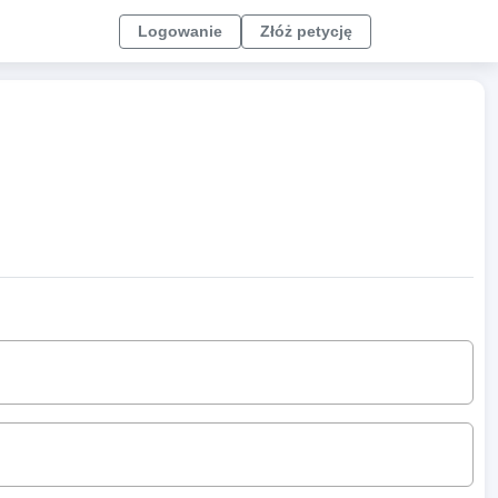
Logowanie
Złóż petycję