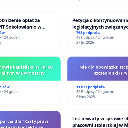
obniżenie opłat za
Petycja o kontynuowani
PiT Sokołowianie w
legislacyjnych związanyc
kim Ośrodku Kultury
reformą prawa rodzinne
sów
763 podpisów
 / 24 godzin
49 Podpisy / 24 godzin
6
27 Jul 2026
owie kąpieliska w Parku
Nie dla obowiązku szcz
ralnym w Bydgoszczy
szczepionki HPV
pisów
11 077 podpisów
 / 24 godzin
36 Podpisy / 24 godzin
4
6 Nov 2025
List otwarty w sprawie li
oparcia dla "Karty praw
pracowni stolarskiej w 
jenta do kontaktu ze