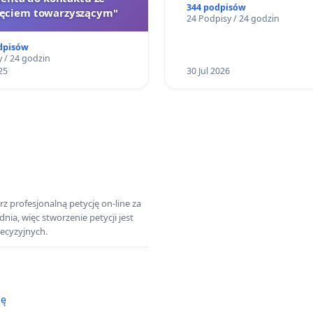
Teatrze Miniatura w Gd
344 podpisów
zęciem towarzyszącym"
24 Podpisy / 24 godzin
dpisów
 / 24 godzin
25
30 Jul 2026
z profesjonalną petycję on-line za
a, więc stworzenie petycji jest
ecyzyjnych.
ję