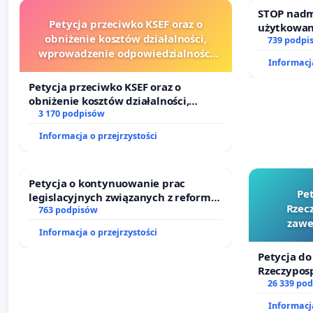
STOP nadm
Petycja przeciwko KSEF oraz o
użytkowan
obniżenie kosztów działalności,
zajmowany
739 podpi
wprowadzenie odpowiedzialności
działkowe.
Informacja
finansowej kluczowych urzędników i
sędziów
Petycja przeciwko KSEF oraz o
obniżenie kosztów działalności,
wprowadzenie odpowiedzialności
3 170 podpisów
finansowej kluczowych urzędników i
Informacja o przejrzystości
sędziów
Petycja o kontynuowanie prac
Pe
legislacyjnych związanych z reformą
Rzecz
prawa rodzinnego
763 podpisów
zawe
Informacja o przejrzystości
Petycja do
Rzeczyposp
zawetowan
26 339 po
Informacja