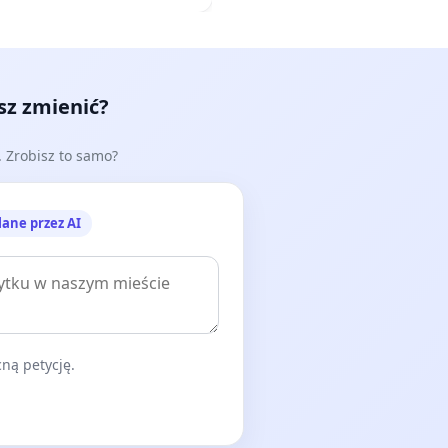
esz zmienić?
e. Zrobisz to samo?
lane przez AI
ną petycję.