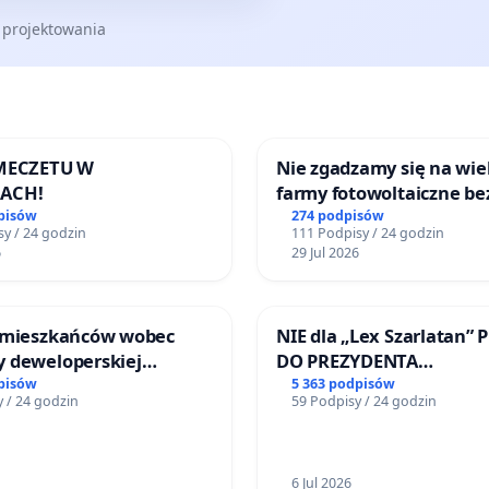
 projektowania
 MECZETU W
Nie zgadzamy się na wie
ACH!
farmy fotowoltaiczne be
rzetelnych analiz i akcep
pisów
274 podpisów
y / 24 godzin
111 Podpisy / 24 godzin
mieszkańców
6
29 Jul 2026
 mieszkańców wobec
NIE dla „Lex Szarlatan” 
 deweloperskiej
DO PREZYDENTA
ielonych w rejonie
RZECZYPOSPOLITEJ POLS
pisów
5 363 podpisów
 / 24 godzin
59 Podpisy / 24 godzin
 Straceńskich w Bielsku-
6 Jul 2026