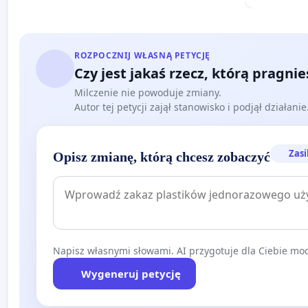
ROZPOCZNIJ WŁASNĄ PETYCJĘ
Czy jest jakaś rzecz, którą pragni
Milczenie nie powoduje zmiany.
Autor tej petycji zajął stanowisko i podjął działani
Zasi
Opisz zmianę, którą chcesz zobaczyć
Napisz własnymi słowami. AI przygotuje dla Ciebie moc
Wygeneruj petycję