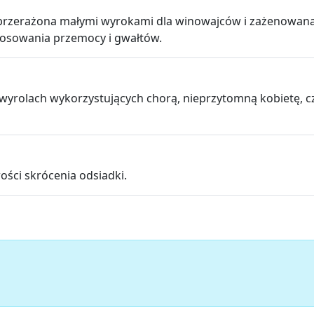
 przerażona małymi wyrokami dla winowajców i zażenowana
tosowania przemocy i gwałtów.
wyrolach wykorzystujących chorą, nieprzytomną kobietę, cz
ści skrócenia odsiadki.