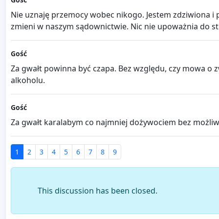
Nie uznaję przemocy wobec nikogo. Jestem zdziwiona i
zmieni w naszym sądownictwie. Nic nie upoważnia do s
Gość
Za gwałt powinna być czapa. Bez względu, czy mowa o z
alkoholu.
Gość
Za gwałt karalabym co najmniej dożywociem bez możliwo
1
2
3
4
5
6
7
8
9
This discussion has been closed.