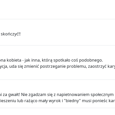
 skończyć!!
na kobieta - jak inna, którą spotkało coś podobnego.
etycja, uda się zmienić postrzeganie problemu, zaostrzyć ka
ami za gwałt! Nie zgadzam się z napietnowaniem społecznym o
eszeniu lub rażąco mały wyrok i "biedny" musi ponieśc karę