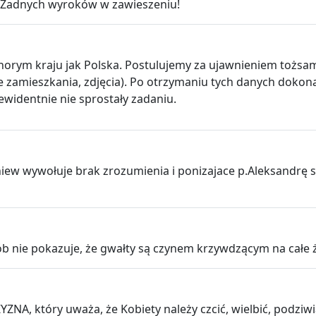
. Żadnych wyroków w zawieszeniu!
chorym kraju jak Polska. Postulujemy za ujawnieniem tożsam
sce zamieszkania, zdjęcia). Po otrzymaniu tych danych dok
ewidentnie nie sprostały zadaniu.
iew wywołuje brak zrozumienia i ponizajace p.Aleksandrę 
b nie pokazuje, że gwałty są czynem krzywdzącym na całe ż
YZNA, który uważa, że Kobiety należy czcić, wielbić, podziw