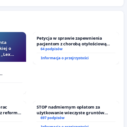
Petycja w sprawie zapewnienia
nta
pacjentom z chorobą otyłościową
kiej o
dostępu do kompleksowego leczenia
64 podpisów
 „Lex
oraz programów profilaktycznych.
Informacja o przejrzystości
Szarlatan”
prac
STOP nadmiernym opłatom za
 z reformą
użytkowanie wieczyste gruntów
zajmowanych przez rodzinne ogrody
697 podpisów
działkowe.
Informacja o przejrzystości