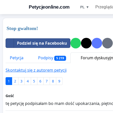
Petycjeonline.com
Przegląda
PL ▼
Stop gwałtom!
Podziel się na Facebooku
Petycja
Podpisy
Forum dyskusyj
5 219
Skontaktuj się z autorem petycji
1
2
3
4
5
6
7
8
9
Gość
tę petycję podpisałam bo mam dość upokarzania, piętno