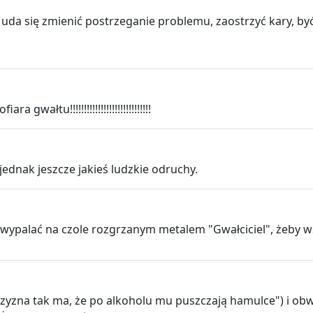
a, uda się zmienić postrzeganie problemu, zaostrzyć kary, 
ałtu!!!!!!!!!!!!!!!!!!!!!!!!!!!!!
ednak jeszcze jakieś ludzkie odruchy.
i wypalać na czole rozgrzanym metalem "Gwałciciel", żeby w
yzna tak ma, że po alkoholu mu puszczają hamulce") i obwi