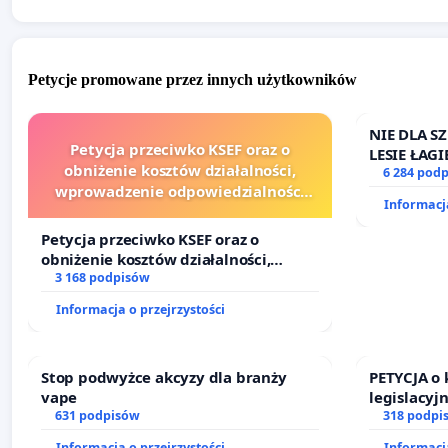
Petycje promowane przez innych użytkowników
NIE DLA S
Petycja przeciwko KSEF oraz o
LESIE ŁA
obniżenie kosztów działalności,
6 284 pod
wprowadzenie odpowiedzialności
Informacja
finansowej kluczowych urzędników i
sędziów
Petycja przeciwko KSEF oraz o
obniżenie kosztów działalności,
wprowadzenie odpowiedzialności
3 168 podpisów
finansowej kluczowych urzędników i
Informacja o przejrzystości
sędziów
Stop podwyżce akcyzy dla branży
PETYCJA o
vape
legislacyj
631 podpisów
prawa rod
318 podpi
Informacja o przejrzystości
Informacja