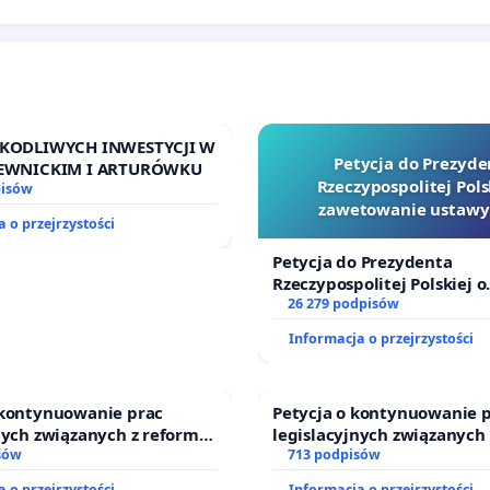
ZKODLIWYCH INWESTYCJI W
Petycja do Prezyde
GIEWNICKIM I ARTURÓWKU
Rzeczypospolitej Pols
pisów
zawetowanie ustawy
 o przejrzystości
Szarlatan”
Petycja do Prezydenta
Rzeczypospolitej Polskiej o
zawetowanie ustawy „Lex 
26 279 podpisów
Informacja o przejrzystości
 kontynuowanie prac
Petycja o kontynuowanie 
nych związanych z reformą
legislacyjnych związanych
zinnego
sów
prawa rodzinnego
713 podpisów
 o przejrzystości
Informacja o przejrzystości