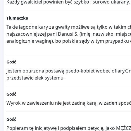
Każdy gwałciciel powinien być szybko i surowo ukarany
Tłumaczka
Takie łagodne kary za gwałty możliwe są tylko w takim 
najszacowniejszej pani Danusi S. (imię, nazwisko, miej
analogicznie waginę), bo polskie sądy w tym przypadku 
Gość
jestem oburzona postawą psedo-kobiet wobec ofiary.Gn
przedstawicielek systemu.
Gość
Wyrok w zawieszeniu nie jest żadną karą, w żaden sposó
Gość
Popieram tę inicjatywę i podpisałem petycję, jako MĘŻCZ