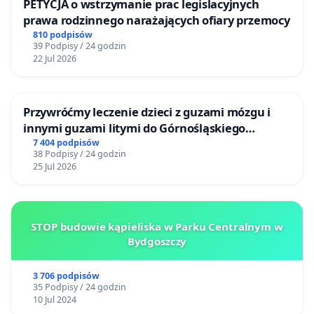
PETYCJA o wstrzymanie prac legislacyjnych
prawa rodzinnego narażających ofiary przemocy
810 podpisów
39 Podpisy / 24 godzin
22 Jul 2026
Przywróćmy leczenie dzieci z guzami mózgu i
innymi guzami litymi do Górnośląskiego
Centrum Zdrowia Dziecka w Katowicach
7 404 podpisów
38 Podpisy / 24 godzin
25 Jul 2026
STOP budowie kąpieliska w Parku Centralnym w
Bydgoszczy
3 706 podpisów
35 Podpisy / 24 godzin
10 Jul 2024