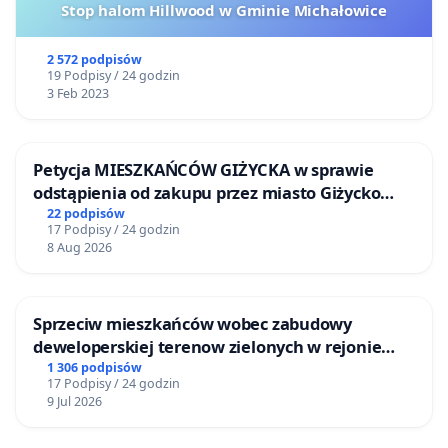
Stop halom Hillwood w Gminie Michałowice
2 572 podpisów
19 Podpisy / 24 godzin
3 Feb 2023
Petycja MIESZKAŃCÓW GIŻYCKA w sprawie
odstąpienia od zakupu przez miasto Giżycko
nieruchomości położonej nad jeziorem Niegocin
22 podpisów
17 Podpisy / 24 godzin
8 Aug 2026
Sprzeciw mieszkańców wobec zabudowy
deweloperskiej terenow zielonych w rejonie
Bulwarów Straceńskich w Bielsku-Białej
1 306 podpisów
17 Podpisy / 24 godzin
9 Jul 2026