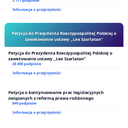
finansowej kluczowych urzędników i sędziów
3 177 podpisów
Informacja o przejrzystości
Petycja do Prezydenta Rzeczypospolitej Polskiej o
zawetowanie ustawy „Lex Szarlatan”
Petycja do Prezydenta Rzeczypospolitej Polskiej o
zawetowanie ustawy „Lex Szarlatan”
26 400 podpisów
Informacja o przejrzystości
Petycja o kontynuowanie prac legislacyjnych
związanych z reformą prawa rodzinnego
849 podpisów
Informacja o przejrzystości