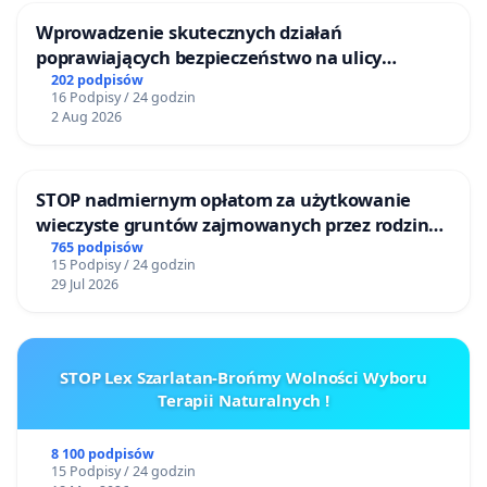
Wprowadzenie skutecznych działań
poprawiających bezpieczeństwo na ulicy
Żeromskiego w Otwocku
202 podpisów
16 Podpisy / 24 godzin
2 Aug 2026
STOP nadmiernym opłatom za użytkowanie
wieczyste gruntów zajmowanych przez rodzinne
ogrody działkowe.
765 podpisów
15 Podpisy / 24 godzin
29 Jul 2026
STOP Lex Szarlatan-Brońmy Wolności Wyboru
Terapii Naturalnych !
8 100 podpisów
15 Podpisy / 24 godzin