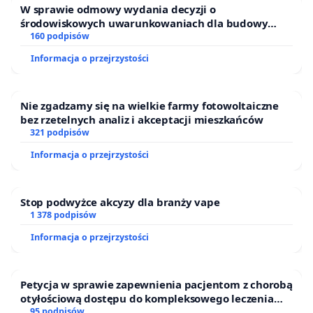
W sprawie odmowy wydania decyzji o
środowiskowych uwarunkowaniach dla budowy
zakładu wytwarzania biometanu „Krynki” w
160 podpisów
Ostrowiu Południowym oraz ochrony mieszkańców i
Informacja o przejrzystości
Puszczy Knyszyńskiej
Nie zgadzamy się na wielkie farmy fotowoltaiczne
bez rzetelnych analiz i akceptacji mieszkańców
321 podpisów
Informacja o przejrzystości
Stop podwyżce akcyzy dla branży vape
1 378 podpisów
Informacja o przejrzystości
Petycja w sprawie zapewnienia pacjentom z chorobą
otyłościową dostępu do kompleksowego leczenia
oraz programów profilaktycznych.
95 podpisów