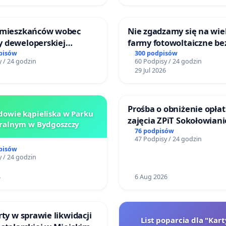
 mieszkańców wobec
Nie zgadzamy się na wie
 deweloperskiej
farmy fotowoltaiczne be
ielonych w rejonie
rzetelnych analiz i akcep
pisów
300 podpisów
 / 24 godzin
60 Podpisy / 24 godzin
 Straceńskich w Bielsku-
mieszkańców
29 Jul 2026
Prośba o obniżenie opłat
owie kąpieliska w Parku
zajęcia ZPiT Sokołowian
ralnym w Bydgoszczy
Sokołowskim Ośrodku Ku
76 podpisów
47 Podpisy / 24 godzin
pisów
 / 24 godzin
4
6 Aug 2026
rty w sprawie likwidacji
List poparcia dla "Kar