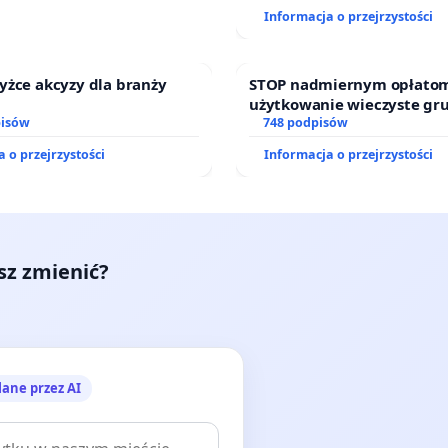
finansowej kluczowych urz
Informacja o przejrzystości
sędziów
yżce akcyzy dla branży
STOP nadmiernym opłatom
użytkowanie wieczyste gr
pisów
zajmowanych przez rodzin
748 podpisów
działkowe.
 o przejrzystości
Informacja o przejrzystości
esz zmienić?
lane przez AI