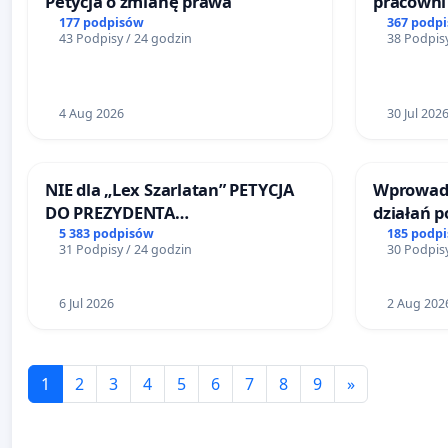
Petycja o zmianę prawa
pracowni 
Teatrze 
177 podpisów
367 podp
43 Podpisy / 24 godzin
38 Podpisy
4 Aug 2026
30 Jul 202
NIE dla „Lex Szarlatan” PETYCJA
Wprowadz
DO PREZYDENTA
działań 
RZECZYPOSPOLITEJ POLSKIEJ
bezpiecze
5 383 podpisów
185 podp
31 Podpisy / 24 godzin
30 Podpisy
Żeromski
6 Jul 2026
2 Aug 202
1
2
3
4
5
6
7
8
9
»