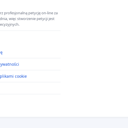
z profesjonalną petycję on-line za
a, więc stworzenie petycji jest
ecyzyjnych.
ję
rywatności
plikami cookie