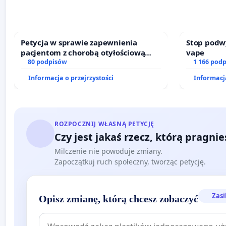
Petycja w sprawie zapewnienia
Stop podw
pacjentom z chorobą otyłościową
vape
dostępu do kompleksowego leczenia
80 podpisów
1 166 pod
oraz programów profilaktycznych.
Informacja o przejrzystości
Informacja
ROZPOCZNIJ WŁASNĄ PETYCJĘ
Czy jest jakaś rzecz, którą pragni
Milczenie nie powoduje zmiany.
Zapoczątkuj ruch społeczny, tworząc petycję.
Zasi
Opisz zmianę, którą chcesz zobaczyć