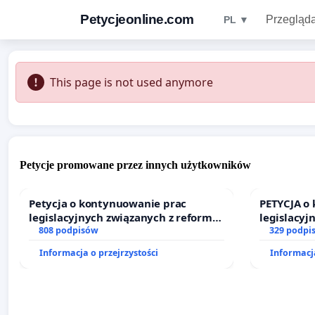
Petycjeonline.com
Przegląda
PL ▼
This page is not used anymore
Petycje promowane przez innych użytkowników
Petycja o kontynuowanie prac
PETYCJA o
legislacyjnych związanych z reformą
legislacyj
prawa rodzinnego
808 podpisów
prawa rod
329 podpi
Informacja o przejrzystości
Informacja