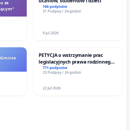
uczniów, studentów i dzieci
u ze
166 podpisów
zącym"
31 Podpisy / 24 godzin
9 Jul 2026
PETYCJA o wstrzymanie prac
 Gminie
legislacyjnych prawa rodzinnego
narażających ofiary przemocy
771 podpisów
23 Podpisy / 24 godzin
22 Jul 2026