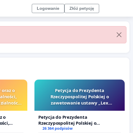
Logowanie
Złóż petycję
 oraz o
Petycja do Prezydenta
alności,
Rzeczypospolitej Polskiej o
ialności
zawetowanie ustawy „Lex
zędników i
Szarlatan”
z o
Petycja do Prezydenta
ości,
Rzeczypospolitej Polskiej o
lności
zawetowanie ustawy „Lex Szarlatan”
26 364 podpisów