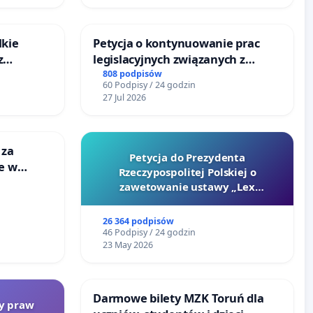
lkie
Petycja o kontynuowanie prac
z
legislacyjnych związanych z
tacji
reformą prawa rodzinnego
808 podpisów
60 Podpisy / 24 godzin
27 Jul 2026
 za
Petycja do Prezydenta
ie w
Rzeczypospolitej Polskiej o
ltury
zawetowanie ustawy „Lex
Szarlatan”
26 364 podpisów
46 Podpisy / 24 godzin
23 May 2026
Darmowe bilety MZK Toruń dla
ty praw