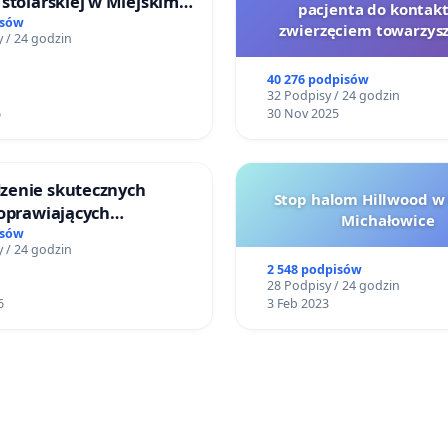
stolarskiej w Miejskim
pacjenta do kontakt
Miniatura w Gdańsku
isów
zwierzęciem towarzys
 / 24 godzin
40 276 podpisów
32 Podpisy / 24 godzin
6
30 Nov 2025
enie skutecznych
Stop halom Hillwood w
poprawiających
Michałowice
ństwo na ulicy
isów
 / 24 godzin
ego w Otwocku
2 548 podpisów
28 Podpisy / 24 godzin
6
3 Feb 2023