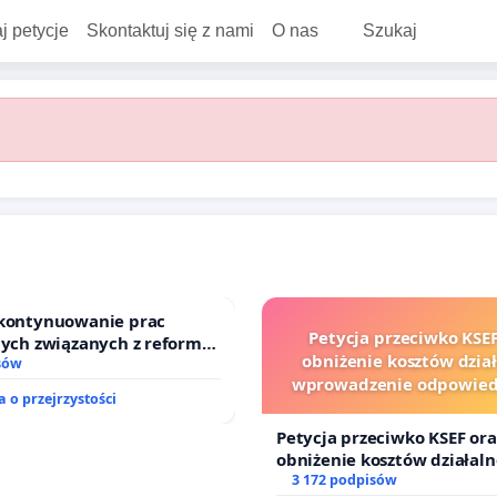
j petycje
Skontaktuj się z nami
O nas
Szukaj
 kontynuowanie prac
Petycja przeciwko KSEF
nych związanych z reformą
obniżenie kosztów dział
zinnego
sów
wprowadzenie odpowiedz
 o przejrzystości
finansowej kluczowych ur
sędziów
Petycja przeciwko KSEF ora
obniżenie kosztów działaln
wprowadzenie odpowiedzia
3 172 podpisów