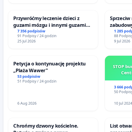
Przywróćmy leczenie dzieci z
Sprzeciw
guzami mózgu i innymi guzami
zabudowy
litymi do Górnośląskiego
terenow z
7 356 podpisów
1 285 pod
91 Podpisy / 24 godzin
88 Podpisy
Centrum Zdrowia Dziecka w
Bulwarów
25 Jul 2026
9 Jul 2026
Katowicach
Białej
Petycja o kontynuację projektu
STOP bud
„Plaża Wawer"
Cent
53 podpisów
51 Podpisy / 24 godzin
3 666 pod
50 Podpisy
6 Aug 2026
10 Jul 202
Chrońmy dzwony kościelne.
List otwa