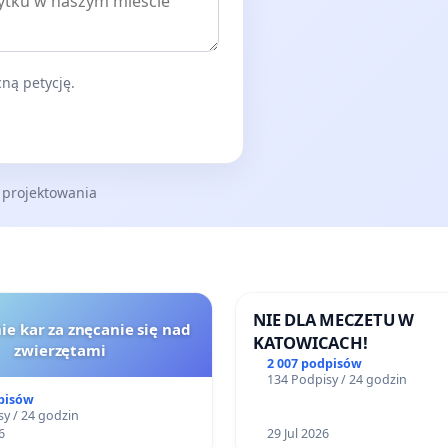
ną petycję.
 projektowania
NIE DLA MECZETU W
ie kar za znęcanie się nad
KATOWICACH!
zwierzętami
2 007 podpisów
134 Podpisy / 24 godzin
pisów
y / 24 godzin
6
29 Jul 2026