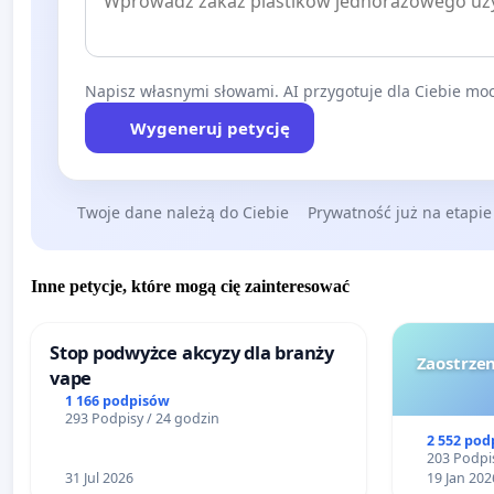
Napisz własnymi słowami. AI przygotuje dla Ciebie moc
Wygeneruj petycję
Twoje dane należą do Ciebie
Prywatność już na etapie
Inne petycje, które mogą cię zainteresować
Stop podwyżce akcyzy dla branży
Zaostrzen
vape
1 166 podpisów
293 Podpisy / 24 godzin
2 552 pod
203 Podpis
31 Jul 2026
19 Jan 202