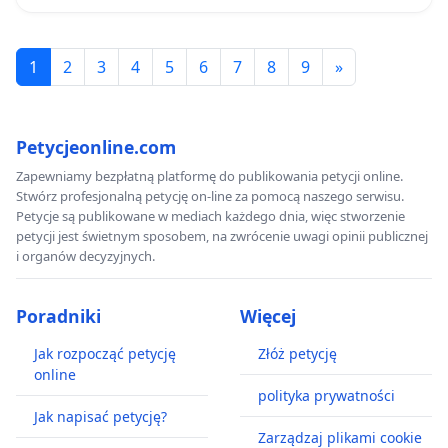
1
2
3
4
5
6
7
8
9
»
Petycjeonline.com
Zapewniamy bezpłatną platformę do publikowania petycji online.
Stwórz profesjonalną petycję on-line za pomocą naszego serwisu.
Petycje są publikowane w mediach każdego dnia, więc stworzenie
petycji jest świetnym sposobem, na zwrócenie uwagi opinii publicznej
i organów decyzyjnych.
Poradniki
Więcej
Jak rozpocząć petycję
Złóż petycję
online
polityka prywatności
Jak napisać petycję?
Zarządzaj plikami cookie