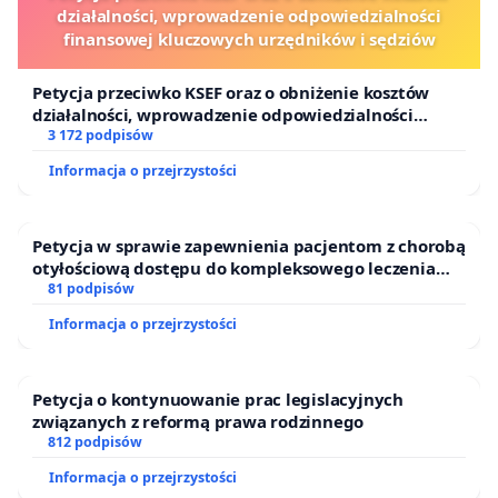
drogowych, szczególnie takich, w których są ofiary
działalności, wprowadzenie odpowiedzialności
śmiertelne.
finansowej kluczowych urzędników i sędziów
Oczywiście za zmianą przepisu musi iść zaostrzenie
Petycja przeciwko KSEF oraz o obniżenie kosztów
działalności, wprowadzenie odpowiedzialności
kary za jego łamanie, ale to ta drobna zmiana w
finansowej kluczowych urzędników i sędziów
3 172 podpisów
ustawie Prawo o Ruchu Drogowym powinna być
Informacja o przejrzystości
pierwszym krokiem do zmiany na lepsze sytuacji
rowerzystów na polskich drogach. Polscy
rowerzyści nie są w niczym gorsi od rowerzystów z
Petycja w sprawie zapewnienia pacjentom z chorobą
otyłościową dostępu do kompleksowego leczenia
innych krajów europejskich i zasługują na taką
oraz programów profilaktycznych.
81 podpisów
samą ochronę.
Informacja o przejrzystości
Petycja o kontynuowanie prac legislacyjnych
związanych z reformą prawa rodzinnego
812 podpisów
Informacja o przejrzystości