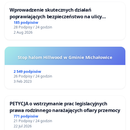
Wprowadzenie skutecznych działań
poprawiających bezpieczeństwo na ulicy
Żeromskiego w Otwocku
185 podpisów
28 Podpisy / 24 godzin
2 Aug 2026
Stop halom Hillwood w Gminie Michałowice
2 549 podpisów
26 Podpisy / 24 godzin
3 Feb 2023
PETYCJA o wstrzymanie prac legislacyjnych
prawa rodzinnego narażających ofiary przemocy
771 podpisów
21 Podpisy / 24 godzin
22 Jul 2026