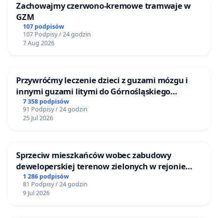
Zachowajmy czerwono-kremowe tramwaje w
GZM
107 podpisów
107 Podpisy / 24 godzin
7 Aug 2026
Przywróćmy leczenie dzieci z guzami mózgu i
innymi guzami litymi do Górnośląskiego
Centrum Zdrowia Dziecka w Katowicach
7 358 podpisów
91 Podpisy / 24 godzin
25 Jul 2026
Sprzeciw mieszkańców wobec zabudowy
deweloperskiej terenow zielonych w rejonie
Bulwarów Straceńskich w Bielsku-Białej
1 286 podpisów
81 Podpisy / 24 godzin
9 Jul 2026