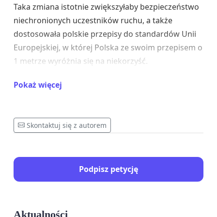
Taka zmiana istotnie zwiększyłaby bezpieczeństwo
niechronionych uczestników ruchu, a także
dostosowała polskie przepisy do standardów Unii
Europejskiej, w której Polska ze swoim przepisem o
1 metrze wyróżnia się na niekorzyść.
Zgodnie z danymi opublikowanymi przez Biuro
Pokaż więcej
Ruchu Drogowego Komendy Głównej Policji, w
2024 roku w 347 wypadkach wynikających z
nieprawidłowego wyprzedzania rowerzystów oraz
Skontaktuj się z autorem
niezachowania bezpiecznej odległości od nich
ucierpiało łącznie 313 osób, a 37 poniosło śmierć.
Nie są to najczęstsze przyczyny wypadków z
Podpisz petycję
udziałem rowerzystów, ale najniebezpieczniejsze -
to w takich zdarzeniach ginie najwięcej osób. Z
przytoczonych liczb wynika przeciętna śmiertelność
Aktualności