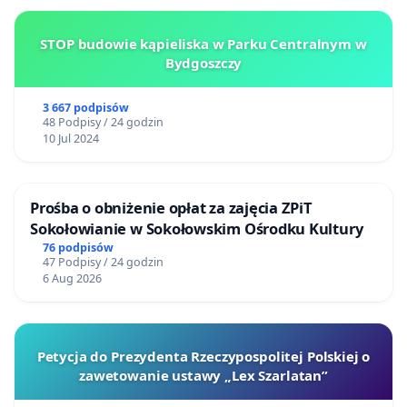
STOP budowie kąpieliska w Parku Centralnym w
Bydgoszczy
3 667 podpisów
48 Podpisy / 24 godzin
10 Jul 2024
Prośba o obniżenie opłat za zajęcia ZPiT
Sokołowianie w Sokołowskim Ośrodku Kultury
76 podpisów
47 Podpisy / 24 godzin
6 Aug 2026
Petycja do Prezydenta Rzeczypospolitej Polskiej o
zawetowanie ustawy „Lex Szarlatan”