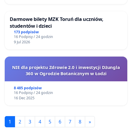
Darmowe bilety MZK Toruń dla uczniów,
studentów i dzieci
173 podpisów
16 Podpisy / 24 godzin
9 Jul 2026
NIE dla projektu Zdrowie 2.0 i inwestycji Dżungla
360 w Ogrodzie Botanicznym w Łodzi
8 485 podpisów
16 Podpisy / 24 godzin
16 Dec 2025
1
2
3
4
5
6
7
8
»