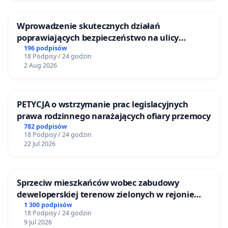
Wprowadzenie skutecznych działań
poprawiających bezpieczeństwo na ulicy
Żeromskiego w Otwocku
196 podpisów
18 Podpisy / 24 godzin
2 Aug 2026
PETYCJA o wstrzymanie prac legislacyjnych
prawa rodzinnego narażających ofiary przemocy
782 podpisów
18 Podpisy / 24 godzin
22 Jul 2026
Sprzeciw mieszkańców wobec zabudowy
deweloperskiej terenow zielonych w rejonie
Bulwarów Straceńskich w Bielsku-Białej
1 300 podpisów
18 Podpisy / 24 godzin
9 Jul 2026