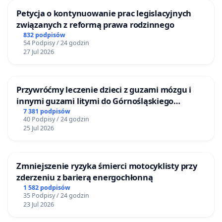
Petycja o kontynuowanie prac legislacyjnych
związanych z reformą prawa rodzinnego
832 podpisów
54 Podpisy / 24 godzin
27 Jul 2026
Przywróćmy leczenie dzieci z guzami mózgu i
innymi guzami litymi do Górnośląskiego
Centrum Zdrowia Dziecka w Katowicach
7 381 podpisów
40 Podpisy / 24 godzin
25 Jul 2026
Zmniejszenie ryzyka śmierci motocyklisty przy
zderzeniu z barierą energochłonną
1 582 podpisów
35 Podpisy / 24 godzin
23 Jul 2026