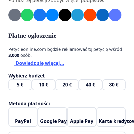
Pomóż tej petycji zdobyć więcej podpisów.
Instytut Studiów
Politycznych PAN)
Ryszard Amarowicz
(chemik żywności, profesor,
Płatne ogłoszenie
Instytut Rozrodu Zwierząt i Badań Żywności PAN)
Petycjeonline.com będzie reklamować tę petycję wśród
3,000
osób.
Małgorzata Bojarska-Waszczuk
(graficzka, Biuro
Dowiedz się więcej...
Wystaw Artystycznych)
Wybierz budżet
Hanna Brakoniecka
(nauczycielka, pisarka)
5 €
10 €
20 €
40 €
80 €
Kazimierz Brakoniecki
(poeta, tłumacz)
Metoda płatności
Stanisław Czachorowski
(biolog, profesor
Uniwersytetu Warmińsko-Mazurskiego)
PayPal
Google Pay
Apple Pay
Karta kredyto
Bernadetta Darska
(literaturoznawczyni,