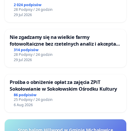
2 024 podpisów
28 Podpisy / 24 godzin
29 Jul 2026
Nie zgadzamy się na wielkie farmy
fotowoltaiczne bez rzetelnych analiz i akceptacji
mieszkańców
314 podpisów
28 Podpisy / 24 godzin
29 Jul 2026
Prośba o obniżenie opłat za zajęcia ZPiT
Sokołowianie w Sokołowskim Ośrodku Kultury
86 podpisów
25 Podpisy / 24 godzin
6 Aug 2026
Stop halom Hillwood w Gminie Michałowice