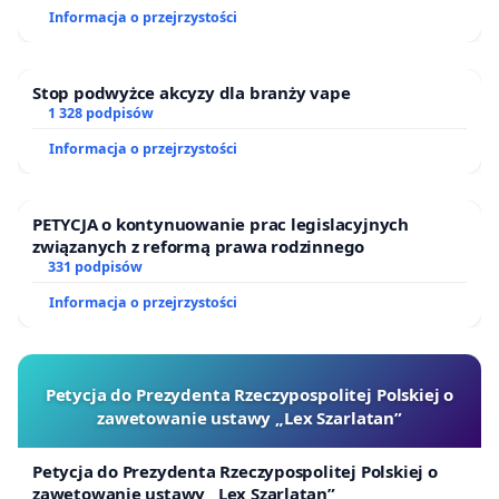
Ewa Romanowska
(politolożka, członkini Zarządu
Informacja o przejrzystości
Fundacji „Borussia”)
Stop podwyżce akcyzy dla branży vape
Mariusz Sieniewicz
(pisarz, dyrektor Miejskiego
1 328 podpisów
Ośrodka Kultury)
Informacja o przejrzystości
Erdmute Sobaszek
(twórczyni Teatru Węgajty)
Wacław Sobaszek
(reżyser, twórca Teatru Węgajty)
PETYCJA o kontynuowanie prac legislacyjnych
związanych z reformą prawa rodzinnego
331 podpisów
Irena Telesz-Burczyk
(aktorka Teatru im. Stefana
Jaracza)
Informacja o przejrzystości
Petycja do Prezydenta Rzeczypospolitej Polskiej o
E-mail do kontaktu:
trabarobert@wp.pl
zawetowanie ustawy „Lex Szarlatan”
Petycja do Prezydenta Rzeczypospolitej Polskiej o
zawetowanie ustawy „Lex Szarlatan”