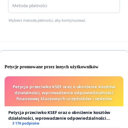
profesorka Uniwersytetu Warmińsko-Mazurskiego)
Metoda płatności
Grzegorz Dżus
(architekt, Dżus GK Architekci,
Wybierz metodę płatności, aby kontynuować.
przewodniczący Warmińsko-Mazurskiej Okręgowej
Izby Architektów)
Kornelia Kurowska
(prezeska Fundacji „Borussia” i
przewodnicząca Wspólnoty Kulturowej „Borussia”)
Zdzisława Łukaszewska
(aktywistka,
Petycje promowane przez innych użytkowników
Stowarzyszenie „Nasze Jakubowo”)
Adriana Patalas
(architektka, prezeska
Petycja przeciwko KSEF oraz o obniżenie kosztów
Stowarzyszenia Architektów Polskich w Olsztynie)
działalności, wprowadzenie odpowiedzialności
finansowej kluczowych urzędników i sędziów
Jacek Poniedziałek
(socjolog, profesor
Uniwersytetu Mikołaja Kopernika, mieszka w
Petycja przeciwko KSEF oraz o obniżenie kosztów
działalności, wprowadzenie odpowiedzialności
Olsztynie)
finansowej kluczowych urzędników i sędziów
3 176 podpisów