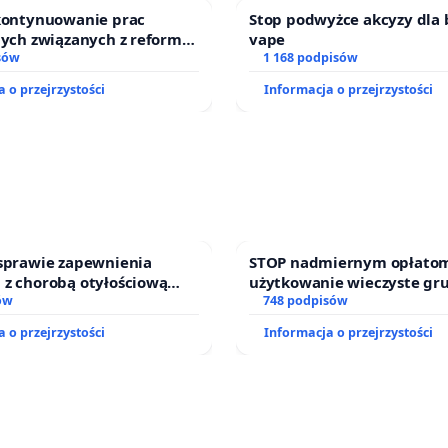
 kontynuowanie prac
Stop podwyżce akcyzy dla 
nych związanych z reformą
vape
zinnego
sów
1 168 podpisów
 o przejrzystości
Informacja o przejrzystości
 sprawie zapewnienia
STOP nadmiernym opłatom
 z chorobą otyłościową
użytkowanie wieczyste gr
o kompleksowego leczenia
ów
zajmowanych przez rodzin
748 podpisów
ramów profilaktycznych.
działkowe.
 o przejrzystości
Informacja o przejrzystości