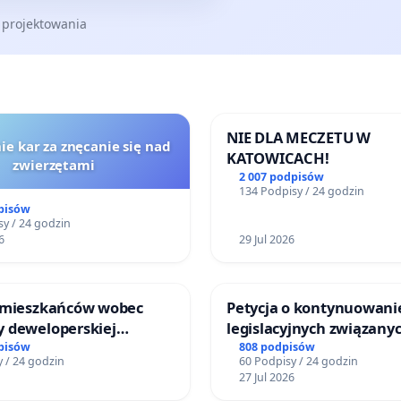
 projektowania
NIE DLA MECZETU W
ie kar za znęcanie się nad
KATOWICACH!
zwierzętami
2 007 podpisów
134 Podpisy / 24 godzin
pisów
y / 24 godzin
6
29 Jul 2026
 mieszkańców wobec
Petycja o kontynuowani
 deweloperskiej
legislacyjnych związanyc
ielonych w rejonie
reformą prawa rodzinne
pisów
808 podpisów
 / 24 godzin
60 Podpisy / 24 godzin
 Straceńskich w Bielsku-
27 Jul 2026