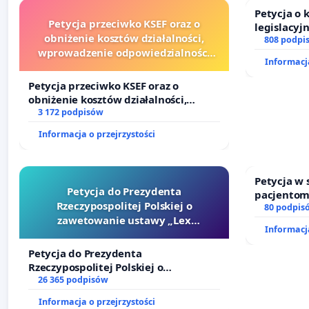
Petycja o
Petycja przeciwko KSEF oraz o
legislacyj
obniżenie kosztów działalności,
prawa rod
808 podpi
wprowadzenie odpowiedzialności
Informacja
finansowej kluczowych urzędników i
sędziów
Petycja przeciwko KSEF oraz o
obniżenie kosztów działalności,
wprowadzenie odpowiedzialności
3 172 podpisów
finansowej kluczowych urzędników i
Informacja o przejrzystości
sędziów
Petycja w
Petycja do Prezydenta
pacjentom
Rzeczypospolitej Polskiej o
dostępu d
80 podpis
zawetowanie ustawy „Lex
oraz prog
Informacja
Szarlatan”
Petycja do Prezydenta
Rzeczypospolitej Polskiej o
zawetowanie ustawy „Lex Szarlatan”
26 365 podpisów
Informacja o przejrzystości