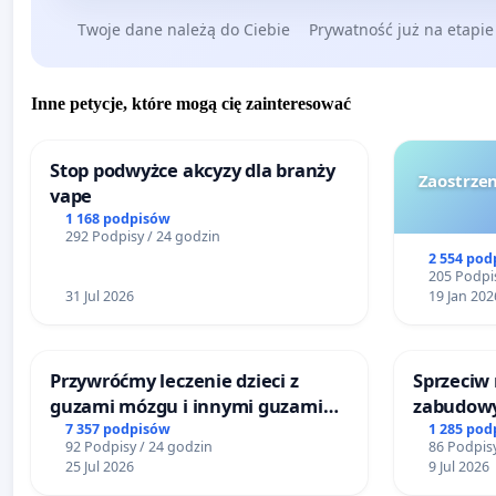
Twoje dane należą do Ciebie
Prywatność już na etapie
Inne petycje, które mogą cię zainteresować
Stop podwyżce akcyzy dla branży
Zaostrzen
vape
1 168 podpisów
292 Podpisy / 24 godzin
2 554 pod
205 Podpis
31 Jul 2026
19 Jan 202
Przywróćmy leczenie dzieci z
Sprzeciw
guzami mózgu i innymi guzami
zabudowy
litymi do Górnośląskiego
terenow z
7 357 podpisów
1 285 pod
92 Podpisy / 24 godzin
86 Podpisy
Centrum Zdrowia Dziecka w
Bulwarów
25 Jul 2026
9 Jul 2026
Katowicach
Białej