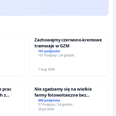
Zachowajmy czerwono-kremowe
tramwaje w GZM
101 podpisów
101 Podpisy / 24 godzin
7 Aug 2026
e prac
Nie zgadzamy się na wielkie
h z
farmy fotowoltaiczne bez
go
rzetelnych analiz i akceptacji
300 podpisów
57 Podpisy / 24 godzin
mieszkańców
29 Jul 2026