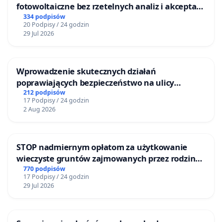
fotowoltaiczne bez rzetelnych analiz i akceptacji
mieszkańców
334 podpisów
20 Podpisy / 24 godzin
29 Jul 2026
Wprowadzenie skutecznych działań
poprawiających bezpieczeństwo na ulicy
Żeromskiego w Otwocku
212 podpisów
17 Podpisy / 24 godzin
2 Aug 2026
STOP nadmiernym opłatom za użytkowanie
wieczyste gruntów zajmowanych przez rodzinne
ogrody działkowe.
770 podpisów
17 Podpisy / 24 godzin
29 Jul 2026