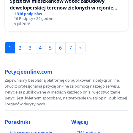
Sprzeciw mieszkańców wobec zabudowy
deweloperskiej terenow zielonych w rejonie
Bulwarów Straceńskich w Bielsku-Białej
1 316 podpisów
16 Podpisy / 24 godzin
9 Jul 2026
1
2
3
4
5
6
7
»
Petycjeonline.com
Zapewniamy bezpłatną platformę do publikowania petycji online.
Stwórz profesjonalną petycję on-line za pomocą naszego serwisu.
Petycje są publikowane w mediach każdego dnia, więc stworzenie
petycji jest świetnym sposobem, na zwrócenie uwagi opinii publicznej
i organów decyzyjnych.
Poradniki
Więcej
Jak rozpocząć petycję
Złóż petycję