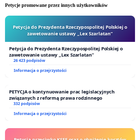
Polska/305386782909606
Petycje promowane przez innych użytkowników
Petycja do Prezydenta Rzeczypospolitej Polskiej o
zawetowanie ustawy „Lex Szarlatan”
Petycja do Prezydenta Rzeczypospolitej Polskiej o
zawetowanie ustawy „Lex Szarlatan”
26 423 podpisów
Informacja o przejrzystości
PETYCJA o kontynuowanie prac legislacyjnych
związanych z reformą prawa rodzinnego
332 podpisów
Informacja o przejrzystości
Petycja przeciwko KSEF oraz o obniżenie kosztów