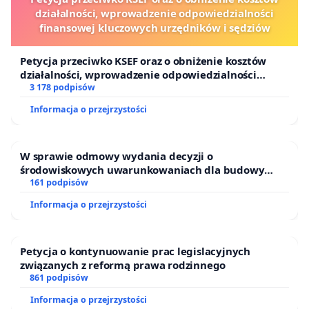
działalności, wprowadzenie odpowiedzialności
finansowej kluczowych urzędników i sędziów
Petycja przeciwko KSEF oraz o obniżenie kosztów
działalności, wprowadzenie odpowiedzialności
finansowej kluczowych urzędników i sędziów
3 178 podpisów
Informacja o przejrzystości
W sprawie odmowy wydania decyzji o
środowiskowych uwarunkowaniach dla budowy
zakładu wytwarzania biometanu „Krynki” w
161 podpisów
Ostrowiu Południowym oraz ochrony mieszkańców i
Informacja o przejrzystości
Puszczy Knyszyńskiej
Petycja o kontynuowanie prac legislacyjnych
związanych z reformą prawa rodzinnego
861 podpisów
Informacja o przejrzystości