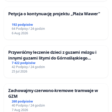
Petycja o kontynuację projektu „Plaża Wawer"
192 podpisów
64 Podpisy / 24 godzin
6 Aug 2026
Przywróćmy leczenie dzieci z guzami mózgu i
innymi guzami litymi do Górnośląskiego
Centrum Zdrowia Dziecka w Katowicach
7 422 podpisów
42 Podpisy / 24 godzin
25 Jul 2026
Zachowajmy czerwono-kremowe tramwaje w
GZM
260 podpisów
40 Podpisy / 24 godzin
7 Aug 2026