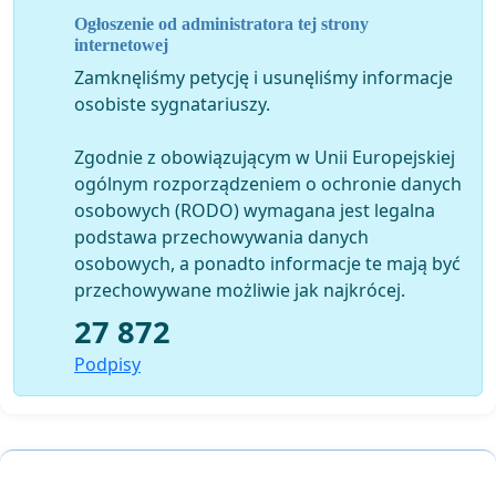
Ogłoszenie od administratora tej strony
internetowej
Zamknęliśmy petycję i usunęliśmy informacje
osobiste sygnatariuszy.
Zgodnie z obowiązującym w Unii Europejskiej
ogólnym rozporządzeniem o ochronie danych
osobowych (RODO) wymagana jest legalna
podstawa przechowywania danych
Wiecej informacji na:
osobowych, a ponadto informacje te mają być
przechowywane możliwie jak najkrócej.
27 872
https://www.facebook.com/events/173388852799883/
Podpisy
https://www.facebook.com/AnimePL?fref=ts
https://www.facebook.com/DBNao.net
https://www.facebook.com/pages/Dragon-Ball-Z-GT-