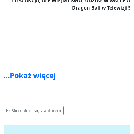
TYPU AKCJA, ALE MIEJMY SWÓJ UDZIAŁ W WALCE O
Dragon Ball w Telewizji!!
...Pokaż więcej
INFORMACJE PORZĄDKOWE:
PROSIMY O POWAGĘ ORAZ O PODAWANIE
PRAWDZIWYCH DANYCH PONIEWAŻ PODEJRZANE
Skontaktuj się z autorem
PODPISY BĘDĄ USUWANE!