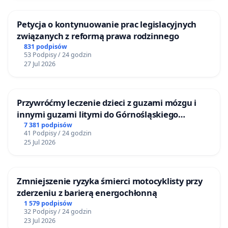
Petycja o kontynuowanie prac legislacyjnych
związanych z reformą prawa rodzinnego
831 podpisów
53 Podpisy / 24 godzin
27 Jul 2026
Przywróćmy leczenie dzieci z guzami mózgu i
innymi guzami litymi do Górnośląskiego
Centrum Zdrowia Dziecka w Katowicach
7 381 podpisów
41 Podpisy / 24 godzin
25 Jul 2026
Zmniejszenie ryzyka śmierci motocyklisty przy
zderzeniu z barierą energochłonną
1 579 podpisów
32 Podpisy / 24 godzin
23 Jul 2026