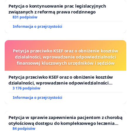
Petycja o kontynuowanie prac legislacyjnych
związanych z reformą prawa rodzinnego
831 podpisów
Informacja o przejrzystości
Petycja przeciwko KSEF oraz o obniżenie kosztów
działalności, wprowadzenie odpowiedzialności
finansowej kluczowych urzędników i sędziów
Petycja przeciwko KSEF oraz o obniżenie kosztów
działalności, wprowadzenie odpowiedzialności
finansowej kluczowych urzędników i sędziów
3 176 podpisów
Informacja o przejrzystości
Petycja w sprawie zapewnienia pacjentom z chorobą
otyłościową dostępu do kompleksowego leczenia
oraz programów profilaktycznych.
84 podpisów