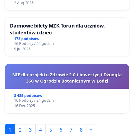
2 Aug 2026
Darmowe bilety MZK Toruń dla uczniów,
studentów i dzieci
173 podpisów
16 Podpisy / 24 godzin
9 Jul 2026
NIE dla projektu Zdrowie 2.0 i inwestycji Dżungla
360 w Ogrodzie Botanicznym w Łodzi
8 485 podpisów
16 Podpisy / 24 godzin
16 Dec 2025
1
2
3
4
5
6
7
8
»