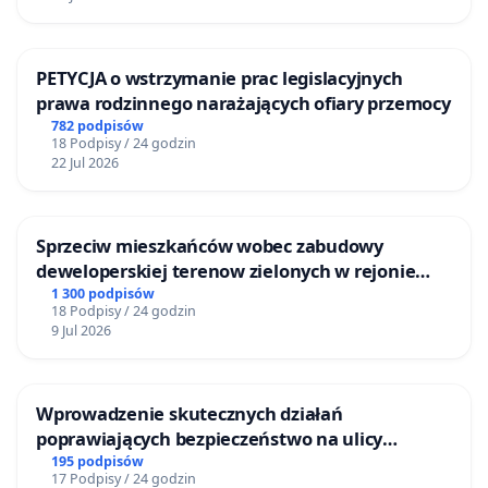
PETYCJA o wstrzymanie prac legislacyjnych
prawa rodzinnego narażających ofiary przemocy
782 podpisów
18 Podpisy / 24 godzin
22 Jul 2026
Sprzeciw mieszkańców wobec zabudowy
deweloperskiej terenow zielonych w rejonie
Bulwarów Straceńskich w Bielsku-Białej
1 300 podpisów
18 Podpisy / 24 godzin
9 Jul 2026
Wprowadzenie skutecznych działań
poprawiających bezpieczeństwo na ulicy
Żeromskiego w Otwocku
195 podpisów
17 Podpisy / 24 godzin