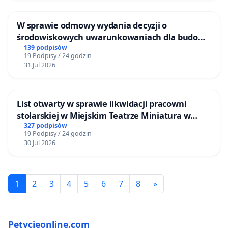
W sprawie odmowy wydania decyzji o
środowiskowych uwarunkowaniach dla budowy
zakładu wytwarzania biometanu „Krynki” w
139 podpisów
19 Podpisy / 24 godzin
Ostrowiu Południowym oraz ochrony
31 Jul 2026
mieszkańców i Puszczy Knyszyńskiej
List otwarty w sprawie likwidacji pracowni
stolarskiej w Miejskim Teatrze Miniatura w
Gdańsku
327 podpisów
19 Podpisy / 24 godzin
30 Jul 2026
1
2
3
4
5
6
7
8
»
Petycjeonline.com