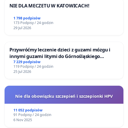
NIE DLA MECZETU W KATOWICACH!
1 798 podpisów
173 Podpisy / 24 godzin
29 Jul 2026
Przywróćmy leczenie dzieci z guzami mózgu i
innymi guzami litymi do Górnośląskiego
Centrum Zdrowia Dziecka w Katowicach
7 229 podpisów
119 Podpisy / 24 godzin
25 Jul 2026
Nie dla obowiązku szczepień i szczepionki HPV
11 052 podpisów
91 Podpisy / 24 godzin
6 Nov 2025