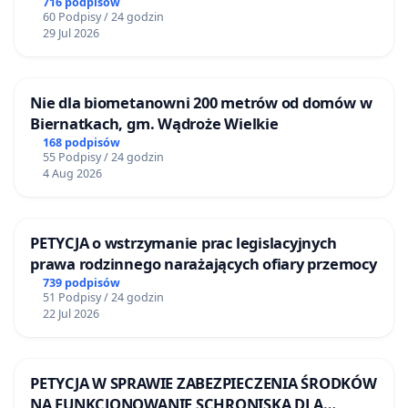
ogrody działkowe.
716 podpisów
60 Podpisy / 24 godzin
29 Jul 2026
Nie dla biometanowni 200 metrów od domów w
Biernatkach, gm. Wądroże Wielkie
168 podpisów
55 Podpisy / 24 godzin
4 Aug 2026
PETYCJA o wstrzymanie prac legislacyjnych
prawa rodzinnego narażających ofiary przemocy
739 podpisów
51 Podpisy / 24 godzin
22 Jul 2026
PETYCJA W SPRAWIE ZABEZPIECZENIA ŚRODKÓW
NA FUNKCJONOWANIE SCHRONISKA DLA