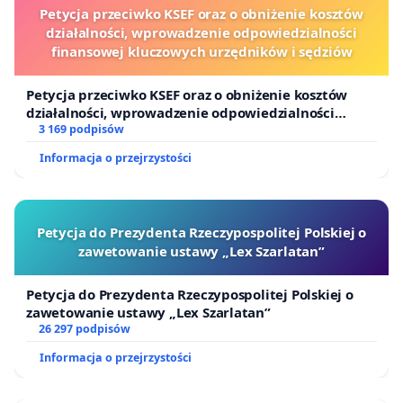
Petycja przeciwko KSEF oraz o obniżenie kosztów
działalności, wprowadzenie odpowiedzialności
finansowej kluczowych urzędników i sędziów
Petycja przeciwko KSEF oraz o obniżenie kosztów
działalności, wprowadzenie odpowiedzialności
finansowej kluczowych urzędników i sędziów
3 169 podpisów
Informacja o przejrzystości
Petycja do Prezydenta Rzeczypospolitej Polskiej o
zawetowanie ustawy „Lex Szarlatan”
Petycja do Prezydenta Rzeczypospolitej Polskiej o
zawetowanie ustawy „Lex Szarlatan”
26 297 podpisów
Informacja o przejrzystości