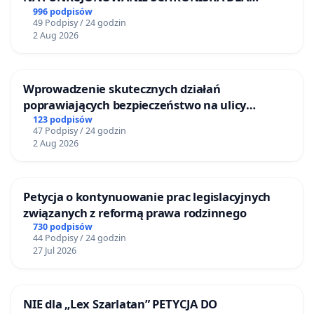
BEZDOMNYCH ZWIERZĄT W SKARYSZEWIE
996 podpisów
49 Podpisy / 24 godzin
2 Aug 2026
Wprowadzenie skutecznych działań
poprawiających bezpieczeństwo na ulicy
Żeromskiego w Otwocku
123 podpisów
47 Podpisy / 24 godzin
2 Aug 2026
Petycja o kontynuowanie prac legislacyjnych
związanych z reformą prawa rodzinnego
730 podpisów
44 Podpisy / 24 godzin
27 Jul 2026
NIE dla „Lex Szarlatan” PETYCJA DO