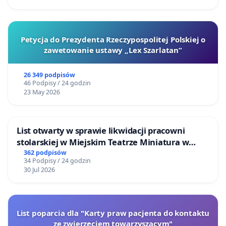
Petycja do Prezydenta Rzeczypospolitej Polskiej o
zawetowanie ustawy „Lex Szarlatan”
26 349 podpisów
46 Podpisy / 24 godzin
23 May 2026
List otwarty w sprawie likwidacji pracowni
stolarskiej w Miejskim Teatrze Miniatura w
Gdańsku
362 podpisów
34 Podpisy / 24 godzin
30 Jul 2026
List poparcia dla "Karty praw pacjenta do kontaktu
ze zwierzęciem towarzyszącym"