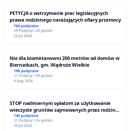
PETYCJA o wstrzymanie prac legislacyjnych
prawa rodzinnego narażających ofiary przemocy
764 podpisów
24 Podpisy / 24 godzin
22 Jul 2026
Nie dla biometanowni 200 metrów od domów w
Biernatkach, gm. Wądroże Wielkie
198 podpisów
21 Podpisy / 24 godzin
4 Aug 2026
STOP nadmiernym opłatom za użytkowanie
wieczyste gruntów zajmowanych przez rodzinne
ogrody działkowe.
740 podpisów
21 Podpisy / 24 godzin
29 Jul 2026