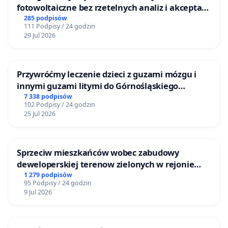
fotowoltaiczne bez rzetelnych analiz i akceptacji
mieszkańców
285 podpisów
111 Podpisy / 24 godzin
29 Jul 2026
Przywróćmy leczenie dzieci z guzami mózgu i
innymi guzami litymi do Górnośląskiego
Centrum Zdrowia Dziecka w Katowicach
7 338 podpisów
102 Podpisy / 24 godzin
25 Jul 2026
Sprzeciw mieszkańców wobec zabudowy
deweloperskiej terenow zielonych w rejonie
Bulwarów Straceńskich w Bielsku-Białej
1 279 podpisów
95 Podpisy / 24 godzin
9 Jul 2026