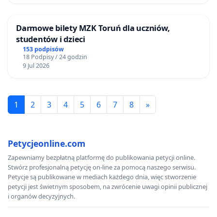
Darmowe bilety MZK Toruń dla uczniów,
studentów i dzieci
153 podpisów
18 Podpisy / 24 godzin
9 Jul 2026
1
2
3
4
5
6
7
8
»
Petycjeonline.com
Zapewniamy bezpłatną platformę do publikowania petycji online.
Stwórz profesjonalną petycję on-line za pomocą naszego serwisu.
Petycje są publikowane w mediach każdego dnia, więc stworzenie
petycji jest świetnym sposobem, na zwrócenie uwagi opinii publicznej
i organów decyzyjnych.