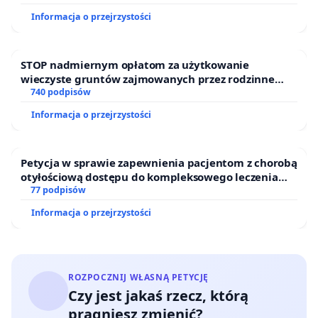
Informacja o przejrzystości
STOP nadmiernym opłatom za użytkowanie
wieczyste gruntów zajmowanych przez rodzinne
ogrody działkowe.
740 podpisów
Informacja o przejrzystości
Petycja w sprawie zapewnienia pacjentom z chorobą
otyłościową dostępu do kompleksowego leczenia
oraz programów profilaktycznych.
77 podpisów
Informacja o przejrzystości
ROZPOCZNIJ WŁASNĄ PETYCJĘ
Czy jest jakaś rzecz, którą
pragniesz zmienić?