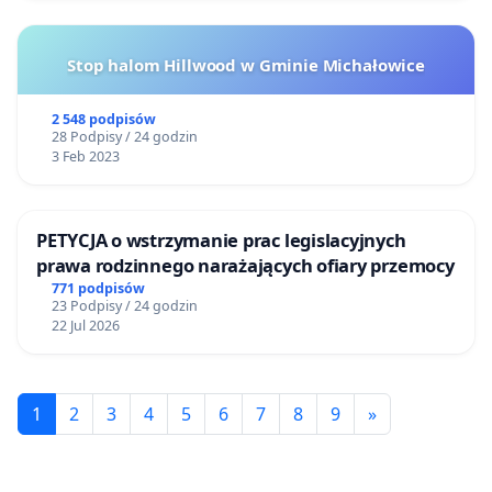
Stop halom Hillwood w Gminie Michałowice
2 548 podpisów
28 Podpisy / 24 godzin
3 Feb 2023
PETYCJA o wstrzymanie prac legislacyjnych
prawa rodzinnego narażających ofiary przemocy
771 podpisów
23 Podpisy / 24 godzin
22 Jul 2026
1
2
3
4
5
6
7
8
9
»