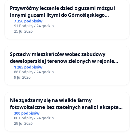
Przywróćmy leczenie dzieci z guzami mózgu i
innymi guzami litymi do Górnośląskiego
Centrum Zdrowia Dziecka w Katowicach
7 356 podpisów
91 Podpisy / 24 godzin
25 Jul 2026
Sprzeciw mieszkańców wobec zabudowy
deweloperskiej terenow zielonych w rejonie
Bulwarów Straceńskich w Bielsku-Białej
1 285 podpisów
88 Podpisy / 24 godzin
9 Jul 2026
Nie zgadzamy się na wielkie farmy
fotowoltaiczne bez rzetelnych analiz i akceptacji
mieszkańców
300 podpisów
60 Podpisy / 24 godzin
29 Jul 2026