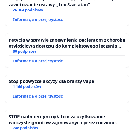
zawetowanie ustawy „Lex Szarlatan”
nadać mu status pomnika przyrody pod nazwą
26 364 podpisów
"Dąb Geralt" - na cześć głównego bohatera gry
Informacja o przejrzystości
oraz cyklu książek Andrzeja Sapkowskiego o
Wiedźminie.
Petycja w sprawie zapewnienia pacjentom z chorobą
otyłościową dostępu do kompleksowego leczenia
Jako, że w tym roku przypada 10 rocznica ukazania
oraz programów profilaktycznych.
80 podpisów
się gry "Wiedźmin 3", jest to doskonała okazja do
Informacja o przejrzystości
ustanowienia takiego pomnika i zarazem
wypromowania Warszawy jako miasta zielonego,
Stop podwyżce akcyzy dla branży vape
dbającego o środowisko naturalne.
1 166 podpisów
Informacja o przejrzystości
Z poważaniem,
STOP nadmiernym opłatom za użytkowanie
wieczyste gruntów zajmowanych przez rodzinne
ogrody działkowe.
748 podpisów