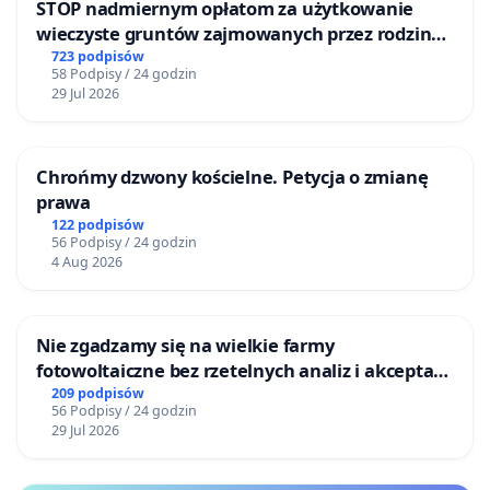
STOP nadmiernym opłatom za użytkowanie
wieczyste gruntów zajmowanych przez rodzinne
ogrody działkowe.
723 podpisów
58 Podpisy / 24 godzin
29 Jul 2026
Chrońmy dzwony kościelne. Petycja o zmianę
prawa
122 podpisów
56 Podpisy / 24 godzin
4 Aug 2026
Nie zgadzamy się na wielkie farmy
fotowoltaiczne bez rzetelnych analiz i akceptacji
mieszkańców
209 podpisów
56 Podpisy / 24 godzin
29 Jul 2026