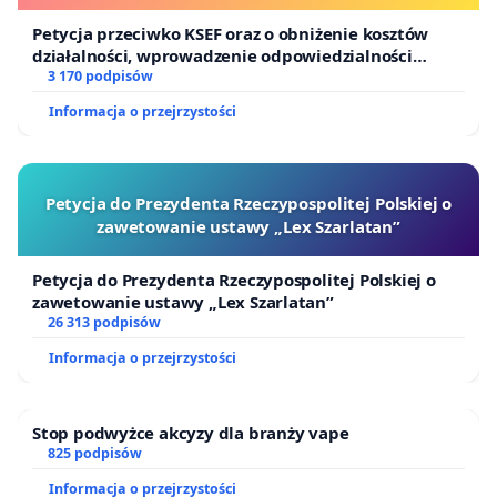
Petycja przeciwko KSEF oraz o obniżenie kosztów
działalności, wprowadzenie odpowiedzialności
finansowej kluczowych urzędników i sędziów
3 170 podpisów
Informacja o przejrzystości
Petycja do Prezydenta Rzeczypospolitej Polskiej o
zawetowanie ustawy „Lex Szarlatan”
Petycja do Prezydenta Rzeczypospolitej Polskiej o
zawetowanie ustawy „Lex Szarlatan”
26 313 podpisów
Informacja o przejrzystości
Stop podwyżce akcyzy dla branży vape
825 podpisów
Informacja o przejrzystości