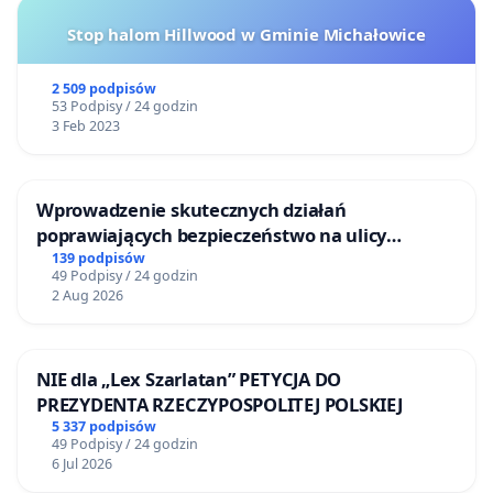
Stop halom Hillwood w Gminie Michałowice
2 509 podpisów
53 Podpisy / 24 godzin
3 Feb 2023
Wprowadzenie skutecznych działań
poprawiających bezpieczeństwo na ulicy
Żeromskiego w Otwocku
139 podpisów
49 Podpisy / 24 godzin
2 Aug 2026
NIE dla „Lex Szarlatan” PETYCJA DO
PREZYDENTA RZECZYPOSPOLITEJ POLSKIEJ
5 337 podpisów
49 Podpisy / 24 godzin
6 Jul 2026