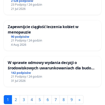
2 528 podpisów
23 Podpisy / 24 godzin
21 Jul 2026
Zapewnijcie ciągłość leczenia kobiet w
menopauzie
90 podpisów
21 Podpisy / 24 godzin
4 Aug 2026
W sprawie odmowy wydania decyzji o
środowiskowych uwarunkowaniach dla budowy
zakładu wytwarzania biometanu „Krynki” w
142 podpisów
21 Podpisy / 24 godzin
Ostrowiu Południowym oraz ochrony
31 Jul 2026
mieszkańców i Puszczy Knyszyńskiej
1
2
3
4
5
6
7
8
9
»