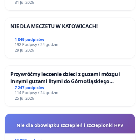
31 Jul 2026
NIE DLA MECZETU W KATOWICACH!
1 849 podpisów
192 Podpisy / 24 godzin
29 Jul 2026
Przywróćmy leczenie dzieci z guzami mózgu i
innymi guzami litymi do Górnośląskiego
Centrum Zdrowia Dziecka w Katowicach
7 247 podpisów
114 Podpisy / 24 godzin
25 Jul 2026
Nie dla obowiązku szczepień i szczepionki HPV