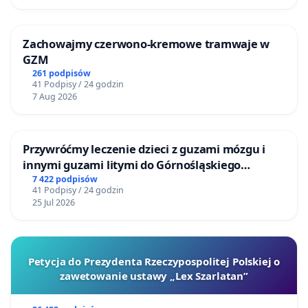
Zachowajmy czerwono-kremowe tramwaje w
GZM
261 podpisów
41 Podpisy / 24 godzin
7 Aug 2026
Przywróćmy leczenie dzieci z guzami mózgu i
innymi guzami litymi do Górnośląskiego
Centrum Zdrowia Dziecka w Katowicach
7 422 podpisów
41 Podpisy / 24 godzin
25 Jul 2026
Petycja do Prezydenta Rzeczypospolitej Polskiej o
zawetowanie ustawy „Lex Szarlatan”