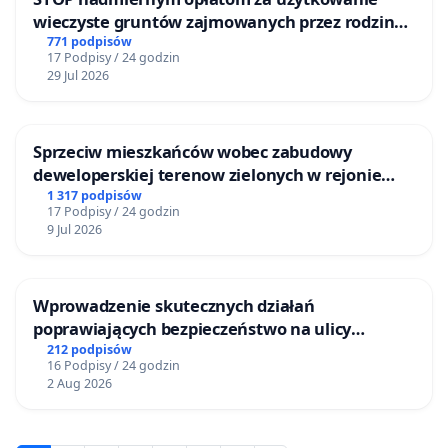
wieczyste gruntów zajmowanych przez rodzinne
ogrody działkowe.
771 podpisów
17 Podpisy / 24 godzin
29 Jul 2026
Sprzeciw mieszkańców wobec zabudowy
deweloperskiej terenow zielonych w rejonie
Bulwarów Straceńskich w Bielsku-Białej
1 317 podpisów
17 Podpisy / 24 godzin
9 Jul 2026
Wprowadzenie skutecznych działań
poprawiających bezpieczeństwo na ulicy
Żeromskiego w Otwocku
212 podpisów
16 Podpisy / 24 godzin
2 Aug 2026