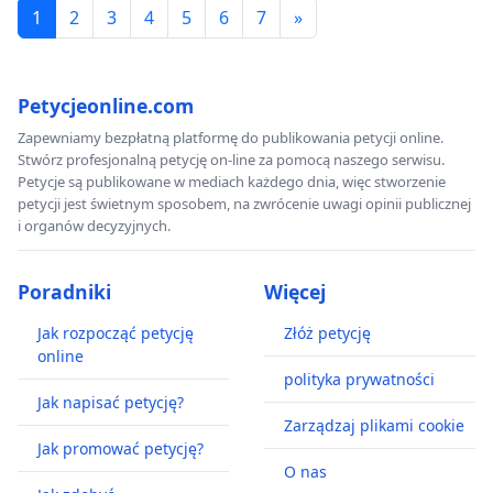
1
2
3
4
5
6
7
»
Petycjeonline.com
Zapewniamy bezpłatną platformę do publikowania petycji online.
Stwórz profesjonalną petycję on-line za pomocą naszego serwisu.
Petycje są publikowane w mediach każdego dnia, więc stworzenie
petycji jest świetnym sposobem, na zwrócenie uwagi opinii publicznej
i organów decyzyjnych.
Poradniki
Więcej
Jak rozpocząć petycję
Złóż petycję
online
polityka prywatności
Jak napisać petycję?
Zarządzaj plikami cookie
Jak promować petycję?
O nas