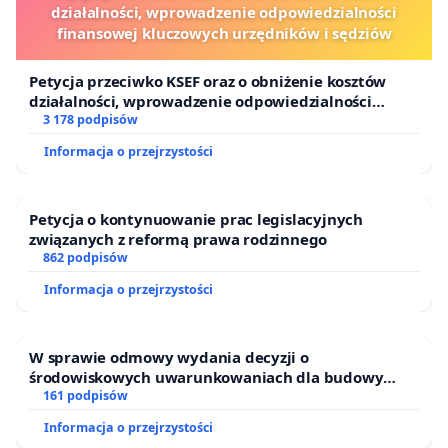
działalności, wprowadzenie odpowiedzialności
finansowej kluczowych urzędników i sędziów
Petycja przeciwko KSEF oraz o obniżenie kosztów
działalności, wprowadzenie odpowiedzialności
finansowej kluczowych urzędników i sędziów
3 178 podpisów
Informacja o przejrzystości
Petycja o kontynuowanie prac legislacyjnych
związanych z reformą prawa rodzinnego
862 podpisów
Informacja o przejrzystości
W sprawie odmowy wydania decyzji o
środowiskowych uwarunkowaniach dla budowy
zakładu wytwarzania biometanu „Krynki” w
161 podpisów
Ostrowiu Południowym oraz ochrony mieszkańców i
Informacja o przejrzystości
Puszczy Knyszyńskiej