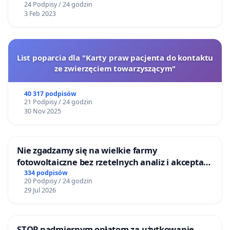
24 Podpisy / 24 godzin
3 Feb 2023
List poparcia dla "Karty praw pacjenta do kontaktu
ze zwierzęciem towarzyszącym"
40 317 podpisów
21 Podpisy / 24 godzin
30 Nov 2025
Nie zgadzamy się na wielkie farmy
fotowoltaiczne bez rzetelnych analiz i akceptacji
mieszkańców
334 podpisów
20 Podpisy / 24 godzin
29 Jul 2026
STOP nadmiernym opłatom za użytkowanie