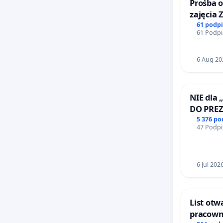
igrzysk, 
Prośba o
zajęcia 
wyzwala.
Sokołow
61 podp
tą petac
61 Podpi
Szach i 
kraju) d
6 Aug 20
się na b
kamuflow
NIE dla 
pokazują
DO PRE
zgadzamy
RZECZYP
5 376 p
Babiarza
47 Podpi
dziennik
było bez
6 Jul 202
nie wyco
Podpis p
List otw
własną 
pracowni