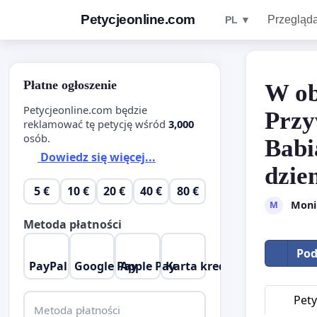
Petycjeonline.com
Przegląda
PL ▼
Płatne ogłoszenie
W ob
Petycjeonline.com będzie
Przy
reklamować tę petycję wśród
3,000
osób.
Babi
Dowiedz się więcej...
dzie
5 €
10 €
20 €
40 €
80 €
Moni
M
Metoda płatności
Pod
PayPal
Google Pay
Apple Pay
Karta kredytowa
Pety
Metoda płatności