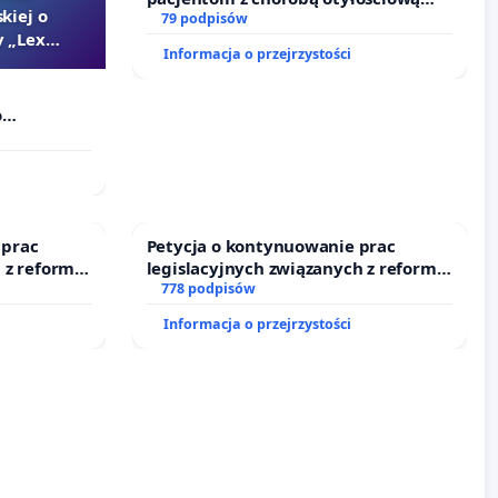
kiej o
dostępu do kompleksowego leczenia
79 podpisów
 „Lex
oraz programów profilaktycznych.
Informacja o przejrzystości
o
Szarlatan”
 prac
Petycja o kontynuowanie prac
 z reformą
legislacyjnych związanych z reformą
prawa rodzinnego
778 podpisów
Informacja o przejrzystości