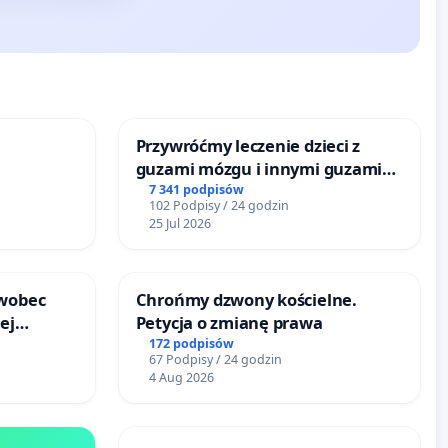
Przywróćmy leczenie dzieci z
guzami mózgu i innymi guzami
litymi do Górnośląskiego
7 341 podpisów
102 Podpisy / 24 godzin
Centrum Zdrowia Dziecka w
25 Jul 2026
Katowicach
 wobec
Chrońmy dzwony kościelne.
ej
Petycja o zmianę prawa
jonie
172 podpisów
67 Podpisy / 24 godzin
 w
4 Aug 2026