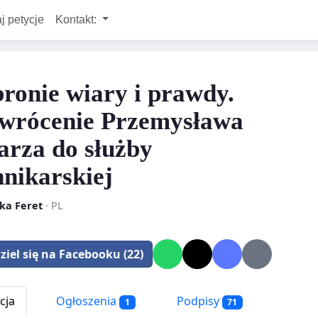
j petycje
Kontakt:
ronie wiary i prawdy.
wrócenie Przemysława
arza do służby
nnikarskiej
ka Feret
· PL
ziel się na Facebooku (22)
cja
Ogłoszenia
Podpisy
1
71