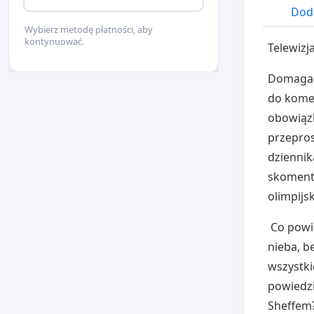
Doda
Wybierz metodę płatności, aby
kontynuować.
Telewizj
Domagam
do komen
obowiąz
przepros
dziennik
skomento
olimpijs
Co powie
nieba, be
wszystki
powiedz
Sheffem?