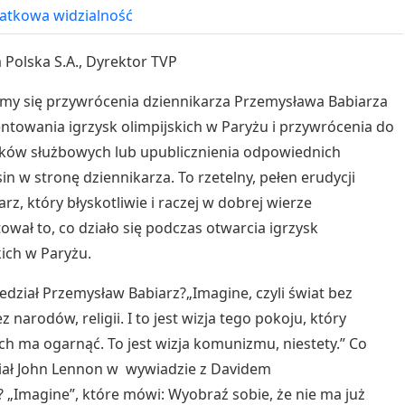
tkowa widzialność
a Polska S.A., Dyrektor TVP
y się przywrócenia dziennikarza Przemysława Babiarza
towania igrzysk olimpijskich w Paryżu i przywrócenia do
ków służbowych lub upublicznienia odpowiednich
in w stronę dziennikarza. To rzetelny, pełen erudycji
arz, który błyskotliwie i raczej w dobrej wierze
wał to, co działo się podczas otwarcia igrzysk
kich w Paryżu.
dział Przemysław Babiarz?„Imagine, czyli świat bez
z narodów, religii. I to jest wizja tego pokoju, który
ch ma ogarnąć. To jest wizja komunizmu, niestety.” Co
iał John Lennon w wywiadzie z Davidem
 „Imagine”, które mówi: Wyobraź sobie, że nie ma już