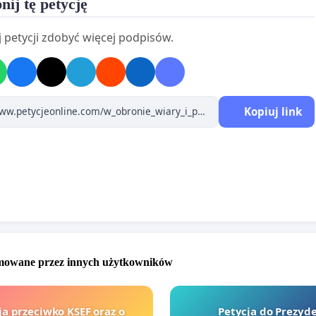
nij tę petycję
 wielu sportowców wiedząc wcześniej, co będzie działo
 łodzi, nie wzięło by udziału w otwarciu. (Są ludzie, którzy
 petycji zdobyć więcej podpisów.
e wiedzą na co patrzą i będą przekazywać prawdę. Nie
tym, że śpiewające urwane głowy oglądały dzieci, co nie
ię wielu państwom. Satanistyczny przekaz widowiska
ował miedzy innymi prezydent Mołdawi) Natomiast
Kopiuj link
ieć fakt, co się widzi już nie wolno?
ncja przed telewizorami nie śpi i czuwa. Na szczęście! Od
 dziennikarz, który szuka i ujawnia prawdę, ma zostawać
 Przecież na tym polega jego zawód. Przemysław Babiarz
się do komentowania widowiska otwarcia a nie do tekstu
 " Imagine" Johna Lennona. Ktoś, kto powinien zostać
to organizatorzy otwarcia igrzysk olimpijskich we Francji.
omowane przez innych użytkowników
i przebiegłe epatowanie złem ma być zgodne z ideą
i pokojowe? Nie sądzę. W całym ponad 3,5 godzinnym
ja przeciwko KSEF oraz o
Petycja do Prezyd