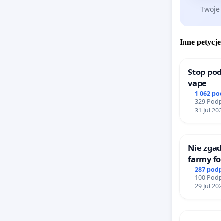
Pragnę z
Twoje
która ja
otwarcia
Assassin
Inne petycje
bohaterz
przesłan
Stop pod
vape
Assassin
1 062 p
niewolik
329 Podp
31 Jul 20
otwarcie
godzącyc
promuje 
Nie zgad
popiera 
farmy fo
i sprytn
rzetelny
287 pod
100 Podp
ideeą ig
mieszk
29 Jul 20
widowisk
odsunię