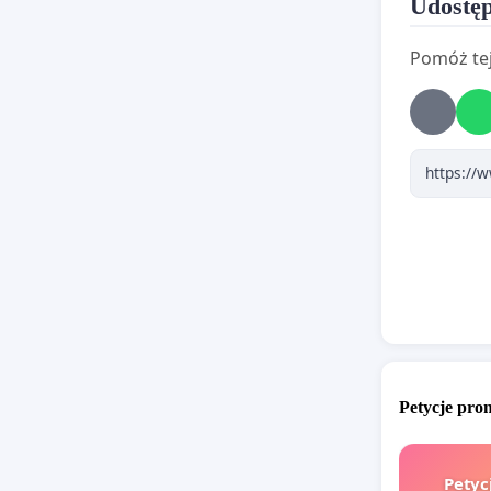
Udostęp
Bo chyba
się wokół
Pomóż tej
doskonal
mówiąco 
podoba s
skrytyk
opowiedz
Intelige
kiedy to
ukarany?
odniósł 
piosenki
ukarany 
Petycje pr
Sprytne 
igrzysk 
Petyc