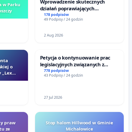
Wprowadzenie skutecznych
a w Parku
działań poprawiających
szczy
bezpieczeństwo na ulicy
178 podpisów
49 Podpisy / 24 godzin
Żeromskiego w Otwocku
2 Aug 2026
Petycja o kontynuowanie prac
enta
legislacyjnych związanych z
kiej o
reformą prawa rodzinnego
778 podpisów
 „Lex
43 Podpisy / 24 godzin
27 Jul 2026
rty praw
Stop halom Hillwood w Gminie
tu ze
Michałowice