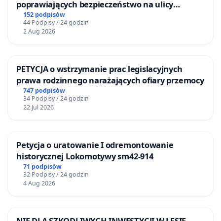
poprawiających bezpieczeństwo na ulicy
Żeromskiego w Otwocku
152 podpisów
44 Podpisy / 24 godzin
2 Aug 2026
PETYCJA o wstrzymanie prac legislacyjnych
prawa rodzinnego narażających ofiary przemocy
747 podpisów
34 Podpisy / 24 godzin
22 Jul 2026
Petycja o uratowanie I odremontowanie
historycznej Lokomotywy sm42-914
71 podpisów
32 Podpisy / 24 godzin
4 Aug 2026
NIE DLA SZKODLIWYCH INWESTYCJI W LESIE