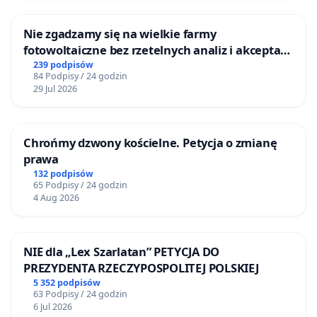
Nie zgadzamy się na wielkie farmy
fotowoltaiczne bez rzetelnych analiz i akceptacji
mieszkańców
239 podpisów
84 Podpisy / 24 godzin
29 Jul 2026
Chrońmy dzwony kościelne. Petycja o zmianę
prawa
132 podpisów
65 Podpisy / 24 godzin
4 Aug 2026
NIE dla „Lex Szarlatan” PETYCJA DO
PREZYDENTA RZECZYPOSPOLITEJ POLSKIEJ
5 352 podpisów
63 Podpisy / 24 godzin
6 Jul 2026