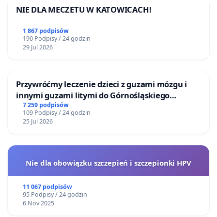
NIE DLA MECZETU W KATOWICACH!
1 867 podpisów
190 Podpisy / 24 godzin
29 Jul 2026
Przywróćmy leczenie dzieci z guzami mózgu i
innymi guzami litymi do Górnośląskiego
Centrum Zdrowia Dziecka w Katowicach
7 259 podpisów
109 Podpisy / 24 godzin
25 Jul 2026
Nie dla obowiązku szczepień i szczepionki HPV
11 067 podpisów
95 Podpisy / 24 godzin
6 Nov 2025