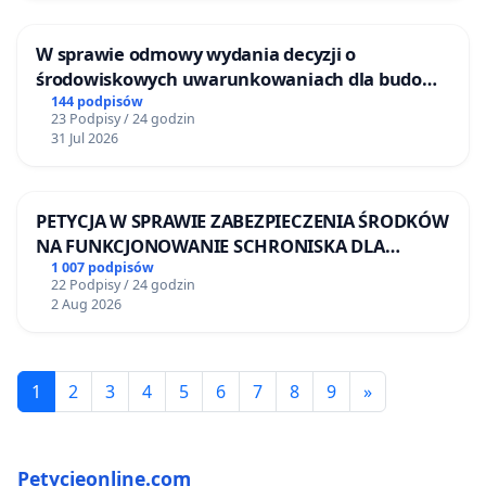
W sprawie odmowy wydania decyzji o
środowiskowych uwarunkowaniach dla budowy
zakładu wytwarzania biometanu „Krynki” w
144 podpisów
23 Podpisy / 24 godzin
Ostrowiu Południowym oraz ochrony
31 Jul 2026
mieszkańców i Puszczy Knyszyńskiej
PETYCJA W SPRAWIE ZABEZPIECZENIA ŚRODKÓW
NA FUNKCJONOWANIE SCHRONISKA DLA
BEZDOMNYCH ZWIERZĄT W SKARYSZEWIE
1 007 podpisów
22 Podpisy / 24 godzin
2 Aug 2026
1
2
3
4
5
6
7
8
9
»
Petycjeonline.com