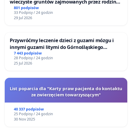
wieczyste gruntów zajmowanych przez rodzinne
ogrody działkowe.
801 podpisów
33 Podpisy / 24 godzin
29 Jul 2026
Przywróćmy leczenie dzieci z guzami mózgu i
innymi guzami litymi do Górnośląskiego
Centrum Zdrowia Dziecka w Katowicach
7 443 podpisów
28 Podpisy / 24 godzin
25 Jul 2026
List poparcia dla "Karty praw pacjenta do kontaktu
ze zwierzęciem towarzyszącym"
40 337 podpisów
25 Podpisy / 24 godzin
30 Nov 2025