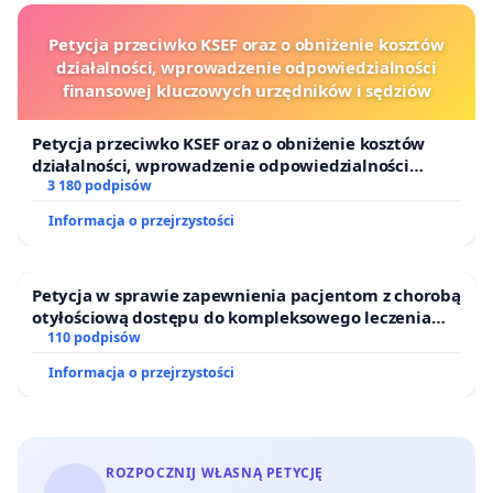
Petycja przeciwko KSEF oraz o obniżenie kosztów
działalności, wprowadzenie odpowiedzialności
finansowej kluczowych urzędników i sędziów
Petycja przeciwko KSEF oraz o obniżenie kosztów
działalności, wprowadzenie odpowiedzialności
finansowej kluczowych urzędników i sędziów
3 180 podpisów
Informacja o przejrzystości
Petycja w sprawie zapewnienia pacjentom z chorobą
otyłościową dostępu do kompleksowego leczenia
oraz programów profilaktycznych.
110 podpisów
Informacja o przejrzystości
ROZPOCZNIJ WŁASNĄ PETYCJĘ