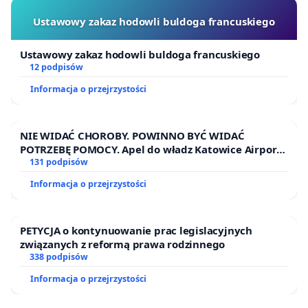
Ustawowy zakaz hodowli buldoga francuskiego
Ustawowy zakaz hodowli buldoga francuskiego
12 podpisów
Informacja o przejrzystości
NIE WIDAĆ CHOROBY. POWINNO BYĆ WIDAĆ
POTRZEBĘ POMOCY. Apel do władz Katowice Airport
o przystąpienie do programu HIDDEN DISABILITIES
131 podpisów
SUNFLOWER – SŁONECZNIK – UKRYTE
Informacja o przejrzystości
NIEPEŁNOSPRAWNOŚCI
PETYCJA o kontynuowanie prac legislacyjnych
związanych z reformą prawa rodzinnego
338 podpisów
Informacja o przejrzystości