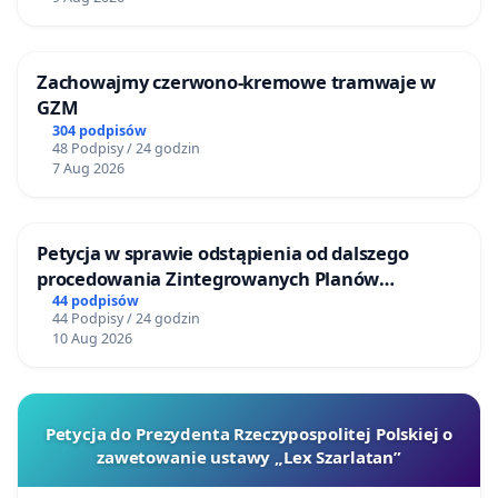
Zachowajmy czerwono-kremowe tramwaje w
GZM
304 podpisów
48 Podpisy / 24 godzin
7 Aug 2026
Petycja w sprawie odstąpienia od dalszego
procedowania Zintegrowanych Planów
Inwestycyjnych „Myślenice – Barnasiówka” oraz
44 podpisów
44 Podpisy / 24 godzin
„Myślenice – Bukówka”
10 Aug 2026
Petycja do Prezydenta Rzeczypospolitej Polskiej o
zawetowanie ustawy „Lex Szarlatan”