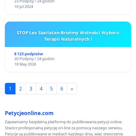
23 Podpisy / 24 godzin
10 Jul 2024
STOP Lex Szarlatan-Brońmy Wolności Wyboru
Terapii Naturalnych !
8 123 podpisów
20 Podpisy / 24 godzin
18 May 2026
1
2
3
4
5
6
»
Petycjeonline.com
Zapewniamy bezpłatną platformę do publikowania petycji online.
Stwórz profesjonalną petycję on-line za pomocą naszego serwisu.
Petycje są publikowane w mediach każdego dnia, więc stworzenie