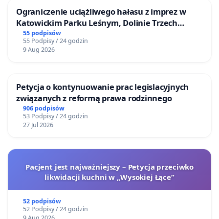
Ograniczenie uciążliwego hałasu z imprez w
Katowickim Parku Leśnym, Dolinie Trzech
Stawów i na Lotnisku Muchowiec
55 podpisów
55 Podpisy / 24 godzin
9 Aug 2026
Petycja o kontynuowanie prac legislacyjnych
związanych z reformą prawa rodzinnego
906 podpisów
53 Podpisy / 24 godzin
27 Jul 2026
Pacjent jest najważniejszy – Petycja przeciwko
likwidacji kuchni w „Wysokiej Łące”
52 podpisów
52 Podpisy / 24 godzin
9 Aug 2026