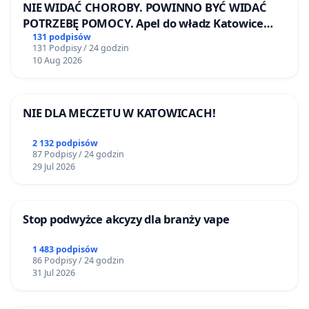
NIE WIDAĆ CHOROBY. POWINNO BYĆ WIDAĆ
POTRZEBĘ POMOCY. Apel do władz Katowice
Airport o przystąpienie do programu HIDDEN
131 podpisów
131 Podpisy / 24 godzin
DISABILITIES SUNFLOWER – SŁONECZNIK –
10 Aug 2026
UKRYTE NIEPEŁNOSPRAWNOŚCI
NIE DLA MECZETU W KATOWICACH!
2 132 podpisów
87 Podpisy / 24 godzin
29 Jul 2026
Stop podwyżce akcyzy dla branży vape
1 483 podpisów
86 Podpisy / 24 godzin
31 Jul 2026