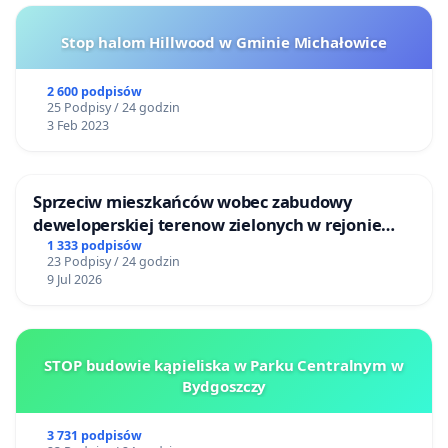
Stop halom Hillwood w Gminie Michałowice
2 600 podpisów
25 Podpisy / 24 godzin
3 Feb 2023
Sprzeciw mieszkańców wobec zabudowy
deweloperskiej terenow zielonych w rejonie
Bulwarów Straceńskich w Bielsku-Białej
1 333 podpisów
23 Podpisy / 24 godzin
9 Jul 2026
STOP budowie kąpieliska w Parku Centralnym w
Bydgoszczy
3 731 podpisów