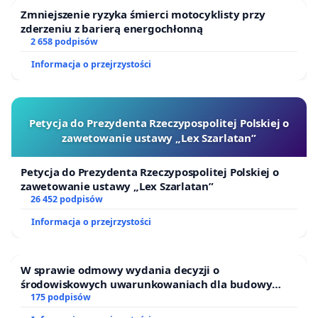
Zmniejszenie ryzyka śmierci motocyklisty przy
zderzeniu z barierą energochłonną
2 658 podpisów
Informacja o przejrzystości
Petycja do Prezydenta Rzeczypospolitej Polskiej o
zawetowanie ustawy „Lex Szarlatan”
Petycja do Prezydenta Rzeczypospolitej Polskiej o
zawetowanie ustawy „Lex Szarlatan”
26 452 podpisów
Informacja o przejrzystości
W sprawie odmowy wydania decyzji o
środowiskowych uwarunkowaniach dla budowy
zakładu wytwarzania biometanu „Krynki” w
175 podpisów
Ostrowiu Południowym oraz ochrony mieszkańców i