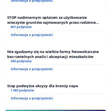
Informacja o przejrzystości
Puszczy Knyszyńskiej
STOP nadmiernym opłatom za użytkowanie
wieczyste gruntów zajmowanych przez rodzinne
ogrody działkowe.
801 podpisów
Informacja o przejrzystości
Nie zgadzamy się na wielkie farmy fotowoltaiczne
bez rzetelnych analiz i akceptacji mieszkańców
345 podpisów
Informacja o przejrzystości
Stop podwyżce akcyzy dla branży vape
1 483 podpisów
Informacja o przejrzystości