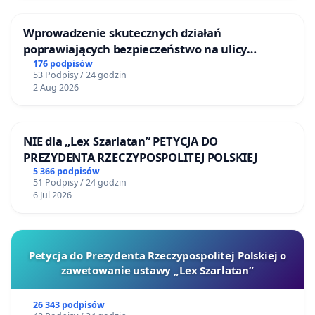
Wprowadzenie skutecznych działań
poprawiających bezpieczeństwo na ulicy
Żeromskiego w Otwocku
176 podpisów
53 Podpisy / 24 godzin
2 Aug 2026
NIE dla „Lex Szarlatan” PETYCJA DO
PREZYDENTA RZECZYPOSPOLITEJ POLSKIEJ
5 366 podpisów
51 Podpisy / 24 godzin
6 Jul 2026
Petycja do Prezydenta Rzeczypospolitej Polskiej o
zawetowanie ustawy „Lex Szarlatan”
26 343 podpisów