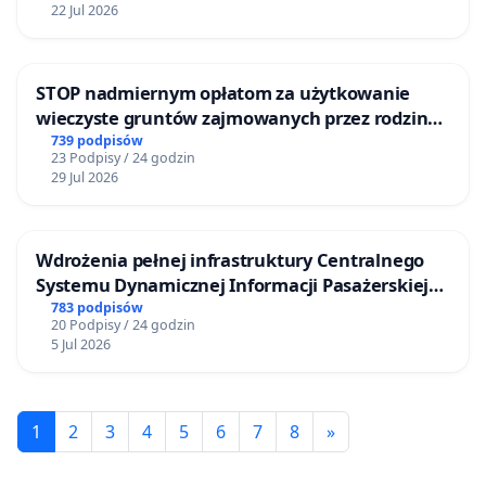
22 Jul 2026
STOP nadmiernym opłatom za użytkowanie
wieczyste gruntów zajmowanych przez rodzinne
ogrody działkowe.
739 podpisów
23 Podpisy / 24 godzin
29 Jul 2026
Wdrożenia pełnej infrastruktury Centralnego
Systemu Dynamicznej Informacji Pasażerskiej
(CSDiP) na stacji kolejowej w Łomży
783 podpisów
20 Podpisy / 24 godzin
5 Jul 2026
1
2
3
4
5
6
7
8
»