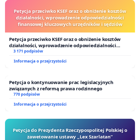
Petycja przeciwko KSEF oraz o obniżenie kosztów
działalności, wprowadzenie odpowiedzialności
finansowej kluczowych urzędników i sędziów
Petycja przeciwko KSEF oraz o obniżenie kosztów
działalności, wprowadzenie odpowiedzialności
finansowej kluczowych urzędników i sędziów
3 171 podpisów
Informacja o przejrzystości
Petycja o kontynuowanie prac legislacyjnych
związanych z reformą prawa rodzinnego
770 podpisów
Informacja o przejrzystości
Petycja do Prezydenta Rzeczypospolitej Polskiej o
zawetowanie ustawy „Lex Szarlatan”