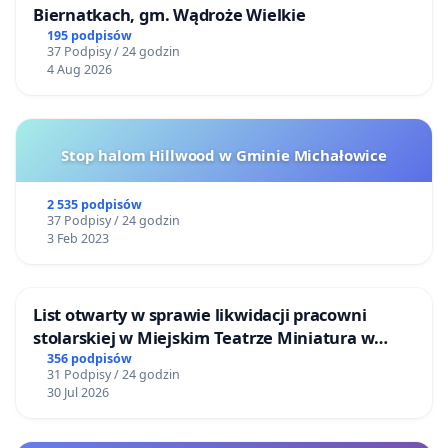
Biernatkach, gm. Wądroże Wielkie
195 podpisów
37 Podpisy / 24 godzin
4 Aug 2026
Stop halom Hillwood w Gminie Michałowice
2 535 podpisów
37 Podpisy / 24 godzin
3 Feb 2023
List otwarty w sprawie likwidacji pracowni
stolarskiej w Miejskim Teatrze Miniatura w
Gdańsku
356 podpisów
31 Podpisy / 24 godzin
30 Jul 2026