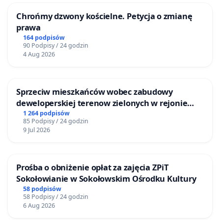
Chrońmy dzwony kościelne. Petycja o zmianę
prawa
164 podpisów
90 Podpisy / 24 godzin
4 Aug 2026
Sprzeciw mieszkańców wobec zabudowy
deweloperskiej terenow zielonych w rejonie
Bulwarów Straceńskich w Bielsku-Białej
1 264 podpisów
85 Podpisy / 24 godzin
9 Jul 2026
Prośba o obniżenie opłat za zajęcia ZPiT
Sokołowianie w Sokołowskim Ośrodku Kultury
58 podpisów
58 Podpisy / 24 godzin
6 Aug 2026