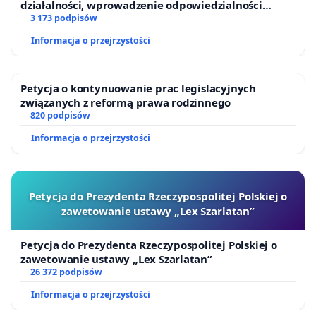
działalności, wprowadzenie odpowiedzialności
finansowej kluczowych urzędników i sędziów
3 173 podpisów
Informacja o przejrzystości
Petycja o kontynuowanie prac legislacyjnych
związanych z reformą prawa rodzinnego
820 podpisów
Informacja o przejrzystości
Petycja do Prezydenta Rzeczypospolitej Polskiej o
zawetowanie ustawy „Lex Szarlatan”
Petycja do Prezydenta Rzeczypospolitej Polskiej o
zawetowanie ustawy „Lex Szarlatan”
26 372 podpisów
Informacja o przejrzystości