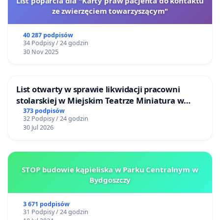
List poparcia dla "Karty praw pacjenta do kontaktu
ze zwierzęciem towarzyszącym"
40 287 podpisów
34 Podpisy / 24 godzin
30 Nov 2025
List otwarty w sprawie likwidacji pracowni
stolarskiej w Miejskim Teatrze Miniatura w
Gdańsku
373 podpisów
32 Podpisy / 24 godzin
30 Jul 2026
STOP budowie kąpieliska w Parku Centralnym w
Bydgoszczy
3 671 podpisów
31 Podpisy / 24 godzin