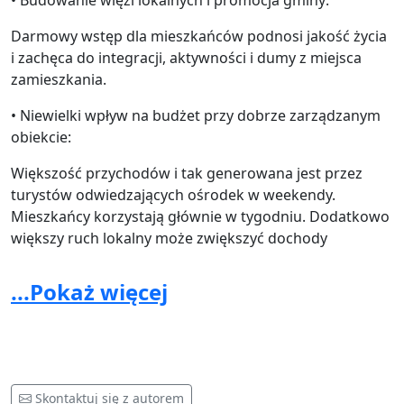
• Budowanie więzi lokalnych i promocja gminy:
Darmowy wstęp dla mieszkańców podnosi jakość życia
i zachęca do integracji, aktywności i dumy z miejsca
zamieszkania.
• Niewielki wpływ na budżet przy dobrze zarządzanym
obiekcie:
Większość przychodów i tak generowana jest przez
turystów odwiedzających ośrodek w weekendy.
Mieszkańcy korzystają głównie w tygodniu. Dodatkowo
większy ruch lokalny może zwiększyć dochody
gastronomii i usług Bistro
...Pokaż więcej
Nasza propozycja:
• Zakres: całkowite zniesienie opłat za wstęp na Wodny
Plac Zabaw „Krępa” dla mieszkańców gminy przez cały
tydzień (poniedziałek–niedziela) w okresie wakacyjnym:
1 lipca – 31 sierpnia.
Skontaktuj się z autorem