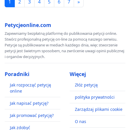
1
2
3
4
5
6
7
»
Petycjeonline.com
Zapewniamy bezpłatną platformę do publikowania petycji online.
Stwórz profesjonalną petycję on-line za pomocą naszego serwisu.
Petycje są publikowane w mediach każdego dnia, więc stworzenie
petycji jest świetnym sposobem, na zwrócenie uwagi opinii publicznej
i organów decyzyjnych.
Poradniki
Więcej
Jak rozpocząć petycję
Złóż petycję
online
polityka prywatności
Jak napisać petycję?
Zarządzaj plikami cookie
Jak promować petycję?
O nas
Jak zdobyć