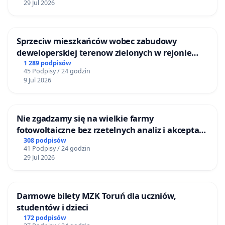
29 Jul 2026
Sprzeciw mieszkańców wobec zabudowy
deweloperskiej terenow zielonych w rejonie
Bulwarów Straceńskich w Bielsku-Białej
1 289 podpisów
45 Podpisy / 24 godzin
9 Jul 2026
Nie zgadzamy się na wielkie farmy
fotowoltaiczne bez rzetelnych analiz i akceptacji
mieszkańców
308 podpisów
41 Podpisy / 24 godzin
29 Jul 2026
Darmowe bilety MZK Toruń dla uczniów,
studentów i dzieci
172 podpisów