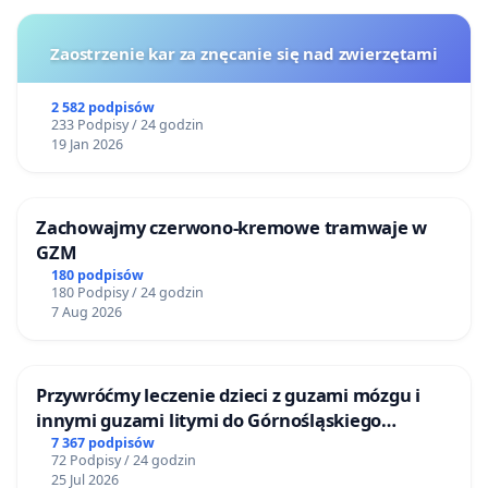
Zaostrzenie kar za znęcanie się nad zwierzętami
2 582 podpisów
233 Podpisy / 24 godzin
19 Jan 2026
Zachowajmy czerwono-kremowe tramwaje w
GZM
180 podpisów
180 Podpisy / 24 godzin
7 Aug 2026
Przywróćmy leczenie dzieci z guzami mózgu i
innymi guzami litymi do Górnośląskiego
Centrum Zdrowia Dziecka w Katowicach
7 367 podpisów
72 Podpisy / 24 godzin
25 Jul 2026