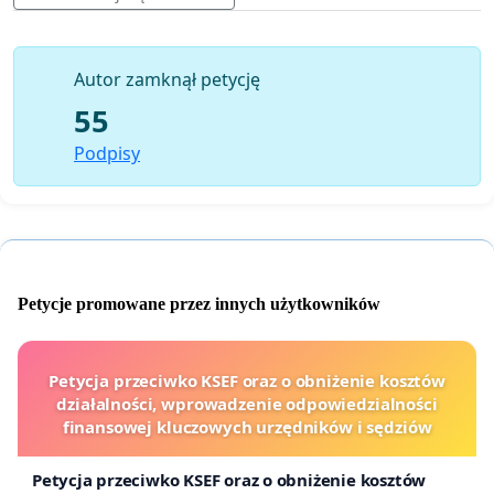
• Forma identyfikacji: okazanie Karty Mieszkańca lub
innego dokumentu potwierdzającego zamieszkanie na
Autor zamknął petycję
terenie gminy.
55
Apelujemy o podjęcie decyzji, która będzie wyrazem
Podpisy
troski o mieszkańców, solidarności lokalnej i mądrego
zarządzania dobrem wspólnym. Zwracamy się z prośbą
o pozytywne rozpatrzenie naszej petycji i szybkie
wdrożenie zmiany – jeszcze w sezonie letnim 2025 r.
z wyrazami szacunku, niżej podpisani Mieszkańcy
Petycje promowane przez innych użytkowników
Gminy Ogrodzieniec
Petycja przeciwko KSEF oraz o obniżenie kosztów
działalności, wprowadzenie odpowiedzialności
finansowej kluczowych urzędników i sędziów
Petycja przeciwko KSEF oraz o obniżenie kosztów