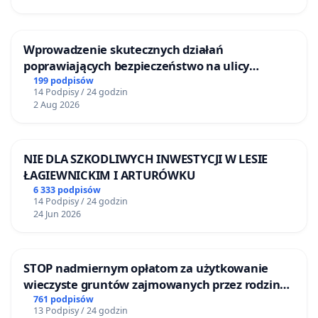
Wprowadzenie skutecznych działań
poprawiających bezpieczeństwo na ulicy
Żeromskiego w Otwocku
199 podpisów
14 Podpisy / 24 godzin
2 Aug 2026
NIE DLA SZKODLIWYCH INWESTYCJI W LESIE
ŁAGIEWNICKIM I ARTURÓWKU
6 333 podpisów
14 Podpisy / 24 godzin
24 Jun 2026
STOP nadmiernym opłatom za użytkowanie
wieczyste gruntów zajmowanych przez rodzinne
ogrody działkowe.
761 podpisów
13 Podpisy / 24 godzin