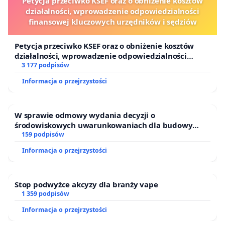
Petycja przeciwko KSEF oraz o obniżenie kosztów
działalności, wprowadzenie odpowiedzialności
finansowej kluczowych urzędników i sędziów
Petycja przeciwko KSEF oraz o obniżenie kosztów
działalności, wprowadzenie odpowiedzialności
finansowej kluczowych urzędników i sędziów
3 177 podpisów
Informacja o przejrzystości
W sprawie odmowy wydania decyzji o
środowiskowych uwarunkowaniach dla budowy
zakładu wytwarzania biometanu „Krynki” w
159 podpisów
Ostrowiu Południowym oraz ochrony mieszkańców i
Informacja o przejrzystości
Puszczy Knyszyńskiej
Stop podwyżce akcyzy dla branży vape
1 359 podpisów
Informacja o przejrzystości