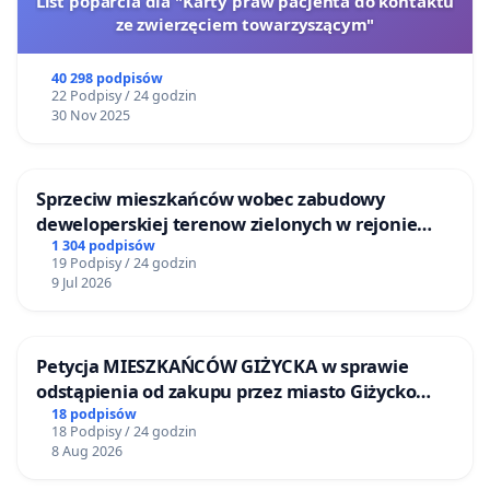
List poparcia dla "Karty praw pacjenta do kontaktu
ze zwierzęciem towarzyszącym"
40 298 podpisów
22 Podpisy / 24 godzin
30 Nov 2025
Sprzeciw mieszkańców wobec zabudowy
deweloperskiej terenow zielonych w rejonie
Bulwarów Straceńskich w Bielsku-Białej
1 304 podpisów
19 Podpisy / 24 godzin
9 Jul 2026
Petycja MIESZKAŃCÓW GIŻYCKA w sprawie
odstąpienia od zakupu przez miasto Giżycko
nieruchomości położonej nad jeziorem Niegocin
18 podpisów
18 Podpisy / 24 godzin
8 Aug 2026