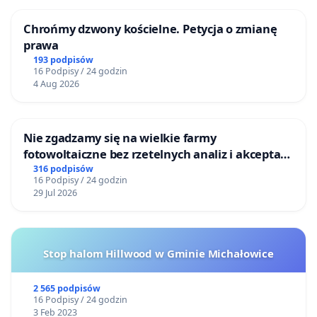
Chrońmy dzwony kościelne. Petycja o zmianę
prawa
193 podpisów
16 Podpisy / 24 godzin
4 Aug 2026
Nie zgadzamy się na wielkie farmy
fotowoltaiczne bez rzetelnych analiz i akceptacji
mieszkańców
316 podpisów
16 Podpisy / 24 godzin
29 Jul 2026
Stop halom Hillwood w Gminie Michałowice
2 565 podpisów
16 Podpisy / 24 godzin
3 Feb 2023