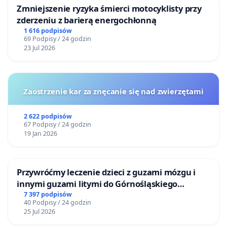
Zmniejszenie ryzyka śmierci motocyklisty przy
zderzeniu z barierą energochłonną
1 616 podpisów
69 Podpisy / 24 godzin
23 Jul 2026
Zaostrzenie kar za znęcanie się nad zwierzętami
2 622 podpisów
67 Podpisy / 24 godzin
19 Jan 2026
Przywróćmy leczenie dzieci z guzami mózgu i
innymi guzami litymi do Górnośląskiego
Centrum Zdrowia Dziecka w Katowicach
7 397 podpisów
40 Podpisy / 24 godzin
25 Jul 2026