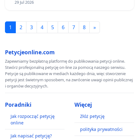
29 Jul 2026
1
2
3
4
5
6
7
8
»
Petycjeonline.com
Zapewniamy bezpłatną platformę do publikowania petycji online.
Stwórz profesjonalną petycję on-line za pomocą naszego serwisu.
Petycje są publikowane w mediach każdego dnia, więc stworzenie
petycji jest świetnym sposobem, na zwrócenie uwagi opinii publicznej
i organów decyzyjnych.
Poradniki
Więcej
Jak rozpocząć petycję
Złóż petycję
online
polityka prywatności
Jak napisać petycję?