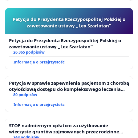
Petycja do Prezydenta Rzeczypospolitej Polskiej o
zawetowanie ustawy „Lex Szarlatan”
Petycja do Prezydenta Rzeczypospolitej Polskiej o
zawetowanie ustawy „Lex Szarlatan”
26 365 podpisów
Informacja o przejrzystości
Petycja w sprawie zapewnienia pacjentom z chorobą
otyłościową dostępu do kompleksowego leczenia
oraz programów profilaktycznych.
80 podpisów
Informacja o przejrzystości
STOP nadmiernym opłatom za użytkowanie
wieczyste gruntów zajmowanych przez rodzinne
ogrody działkowe.
748 podpisów