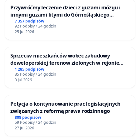
Przywróćmy leczenie dzieci z guzami mózgu i
innymi guzami litymi do Górnośląskiego
Centrum Zdrowia Dziecka w Katowicach
7 357 podpisów
92 Podpisy / 24 godzin
25 Jul 2026
Sprzeciw mieszkańców wobec zabudowy
deweloperskiej terenow zielonych w rejonie
Bulwarów Straceńskich w Bielsku-Białej
1 285 podpisów
85 Podpisy / 24 godzin
9 Jul 2026
Petycja o kontynuowanie prac legislacyjnych
związanych z reformą prawa rodzinnego
808 podpisów
59 Podpisy / 24 godzin
27 Jul 2026