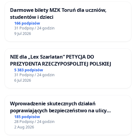
Darmowe bilety MZK Toruń dla uczniów,
studentów i dzieci
166 podpisów
31 Podpisy / 24 godzin
9 Jul 2026
NIE dla „Lex Szarlatan” PETYCJA DO
PREZYDENTA RZECZYPOSPOLITEJ POLSKIEJ
5 383 podpisów
31 Podpisy / 24 godzin
6 Jul 2026
Wprowadzenie skutecznych działań
poprawiających bezpieczeństwo na ulicy
Żeromskiego w Otwocku
185 podpisów
28 Podpisy / 24 godzin
2 Aug 2026