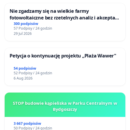
Nie zgadzamy się na wielkie farmy
fotowoltaiczne bez rzetelnych analiz i akceptacji
mieszkańców
300 podpisów
57 Podpisy / 24 godzin
29 Jul 2026
Petycja o kontynuację projektu „Plaża Wawer"
54 podpisów
52 Podpisy / 24 godzin
6 Aug 2026
STOP budowie kąpieliska w Parku Centralnym w
Bydgoszczy
3 667 podpisów
50 Podpisy / 24 godzin