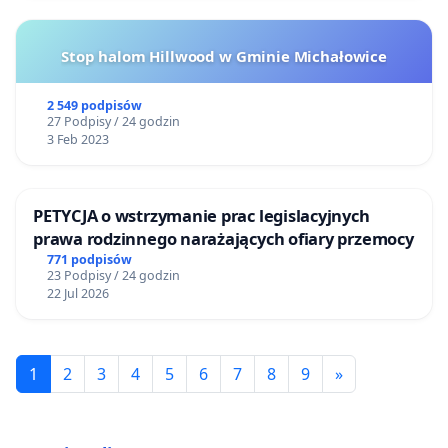
Stop halom Hillwood w Gminie Michałowice
2 549 podpisów
27 Podpisy / 24 godzin
3 Feb 2023
PETYCJA o wstrzymanie prac legislacyjnych
prawa rodzinnego narażających ofiary przemocy
771 podpisów
23 Podpisy / 24 godzin
22 Jul 2026
1
2
3
4
5
6
7
8
9
»