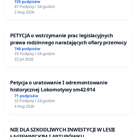
Żeromskiego w Otwocku
155 podpisów
47 Podpisy / 24 godzin
2 Aug 2026
PETYCJA o wstrzymanie prac legislacyjnych
prawa rodzinnego narażających ofiary przemocy
748 podpisów
33 Podpisy / 24 godzin
22 Jul 2026
Petycja o uratowanie I odremontowanie
historycznej Lokomotywy sm42-914
71 podpisów
32 Podpisy / 24 godzin
4 Aug 2026
NIE DLA SZKODLIWYCH INWESTYCJI W LESIE
ŁAGIEWNICKIM I ARTURÓWKU