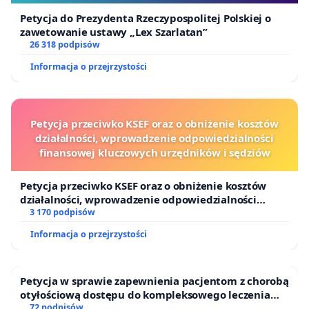
Petycja do Prezydenta Rzeczypospolitej Polskiej o
zawetowanie ustawy „Lex Szarlatan”
26 318 podpisów
Informacja o przejrzystości
Petycja przeciwko KSEF oraz o obniżenie kosztów
działalności, wprowadzenie odpowiedzialności
finansowej kluczowych urzędników i sędziów
Petycja przeciwko KSEF oraz o obniżenie kosztów
działalności, wprowadzenie odpowiedzialności
finansowej kluczowych urzędników i sędziów
3 170 podpisów
Informacja o przejrzystości
Petycja w sprawie zapewnienia pacjentom z chorobą
otyłościową dostępu do kompleksowego leczenia
oraz programów profilaktycznych.
72 podpisów