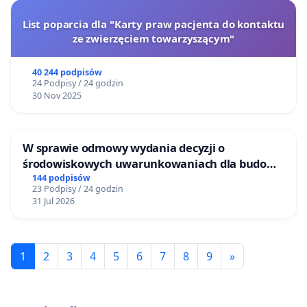
List poparcia dla "Karty praw pacjenta do kontaktu
ze zwierzęciem towarzyszącym"
40 244 podpisów
24 Podpisy / 24 godzin
30 Nov 2025
W sprawie odmowy wydania decyzji o
środowiskowych uwarunkowaniach dla budowy
zakładu wytwarzania biometanu „Krynki” w
144 podpisów
23 Podpisy / 24 godzin
Ostrowiu Południowym oraz ochrony
31 Jul 2026
mieszkańców i Puszczy Knyszyńskiej
1
2
3
4
5
6
7
8
9
»