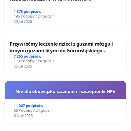
1 873 podpisów
195 Podpisy / 24 godzin
29 Jul 2026
Przywróćmy leczenie dzieci z guzami mózgu i
innymi guzami litymi do Górnośląskiego
Centrum Zdrowia Dziecka w Katowicach
7 265 podpisów
113 Podpisy / 24 godzin
25 Jul 2026
Nie dla obowiązku szczepień i szczepionki HPV
11 067 podpisów
88 Podpisy / 24 godzin
6 Nov 2025