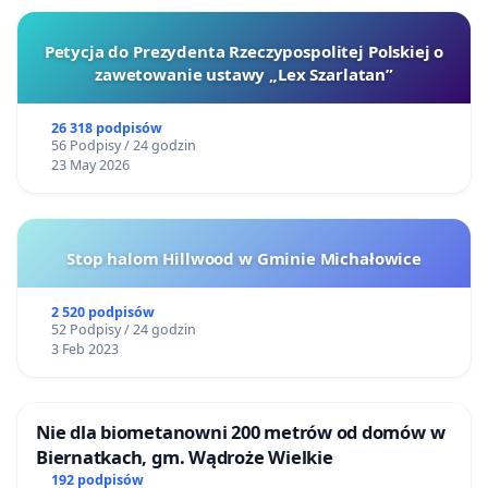
Petycja do Prezydenta Rzeczypospolitej Polskiej o
zawetowanie ustawy „Lex Szarlatan”
26 318 podpisów
56 Podpisy / 24 godzin
23 May 2026
Stop halom Hillwood w Gminie Michałowice
2 520 podpisów
52 Podpisy / 24 godzin
3 Feb 2023
Nie dla biometanowni 200 metrów od domów w
Biernatkach, gm. Wądroże Wielkie
192 podpisów