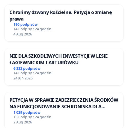
· Wyniki zsumowano dla pojazdów osobowych oraz
Chrońmy dzwony kościelne. Petycja o zmianę
ciężarowych+autobusów.
prawa
· Otrzymano całkowitą emisję bazową dla jednego
190 podpisów
14 Podpisy / 24 godzin
dnia (kg CO₂/dobę).
4 Aug 2026
· Wynik przeliczono na roczną emisję (×365 dni, w
tonach CO₂).
NIE DLA SZKODLIWYCH INWESTYCJI W LESIE
· Następnie obliczono oszczędności dla scenariuszy
ŁAGIEWNICKIM I ARTURÓWKU
przejęcia przez kolej 5%, 10%, 20%, 30% i 40% ruchu.
6 332 podpisów
14 Podpisy / 24 godzin
24 Jun 2026
Wyniki obliczeń
Udział przejętego ruchu
PETYCJA W SPRAWIE ZABEZPIECZENIA ŚRODKÓW
Oszczędność emisji dziennie [kg CO₂]
NA FUNKCJONOWANIE SCHRONISKA DLA
Oszczędność emisji rocznie [t CO₂]
BEZDOMNYCH ZWIERZĄT W SKARYSZEWIE
1 029 podpisów
5%
13 Podpisy / 24 godzin
2 Aug 2026
761