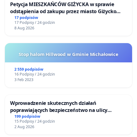
Petycja MIESZKAŃCÓW GIŻYCKA w sprawie
o Samochody ciężarowe z przyczepami: 672 poj./dobę
odstąpienia od zakupu przez miasto Giżycko
o Autobusy: 22 poj./dobę
nieruchomości położonej nad jeziorem Niegocin
17 podpisów
17 Podpisy / 24 godzin
(motocykle i ciągniki rolnicze pominięte z uwagi na
8 Aug 2026
marginalny udział oraz brak odpowiednich wskaźników
emisji)
Wskaźniki emisji (wg literatury i raportów
Stop halom Hillwood w Gminie Michałowice
transportowych, m.in. Europejska Agencja Środowiska,
KOBiZE):
2 559 podpisów
16 Podpisy / 24 godzin
· Samochód osobowy: 0,18 kg CO₂/km (180 g/km)
3 Feb 2023
· Samochód ciężarowy/autobus: 0,80 kg CO₂/km
(800 g/km)
Wprowadzenie skutecznych działań
poprawiających bezpieczeństwo na ulicy
Metoda obliczeń:
Żeromskiego w Otwocku
199 podpisów
15 Podpisy / 24 godzin
· Liczbę pojazdów w danej kategorii przemnożono
2 Aug 2026
przez długość odcinka i wskaźnik emisji.