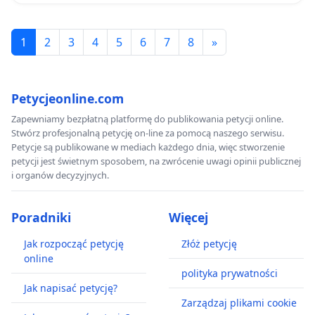
278
10%
1 522
1
2
3
4
5
6
7
8
»
556
20%
3 044
Petycjeonline.com
1 111
Zapewniamy bezpłatną platformę do publikowania petycji online.
30%
Stwórz profesjonalną petycję on-line za pomocą naszego serwisu.
4 566
Petycje są publikowane w mediach każdego dnia, więc stworzenie
1 667
petycji jest świetnym sposobem, na zwrócenie uwagi opinii publicznej
40%
i organów decyzyjnych.
6 088
2 222
Poradniki
Więcej
Emisja bazowa (bez przejęcia ruchu):
ok. 15 221 kg CO₂ dziennie = 5 556 t CO₂ rocznie.
Jak rozpocząć petycję
Złóż petycję
online
Wniosek: Nawet przejęcie przez kolej jedynie 10% ruchu
polityka prywatności
z odcinka DK28 Zator–Wadowice pozwoliłoby
Jak napisać petycję?
Zarządzaj plikami cookie
ograniczyć emisję dwutlenku węgla o ponad 0,5 tys. ton