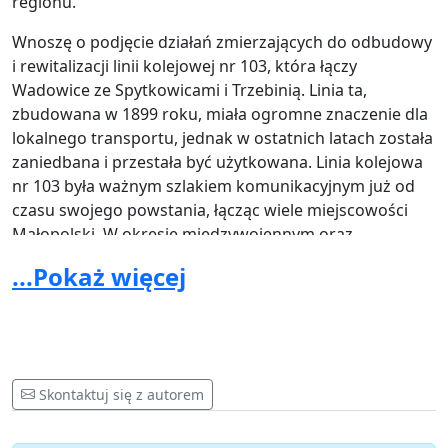
regionu.
Wnoszę o podjęcie działań zmierzających do odbudowy
i rewitalizacji linii kolejowej nr 103, która łączy
Wadowice ze Spytkowicami i Trzebinią. Linia ta,
zbudowana w 1899 roku, miała ogromne znaczenie dla
lokalnego transportu, jednak w ostatnich latach została
zaniedbana i przestała być użytkowana. Linia kolejowa
nr 103 była ważnym szlakiem komunikacyjnym już od
czasu swojego powstania, łącząc wiele miejscowości
Małopolski. W okresie międzywojennym oraz
powojennym pełniła kluczową rolę w transporcie
...Pokaż więcej
pasażerskim, łącząc Górny Śląsk i Warszawę z
Zakopanem. Zamknięcie tej linii spowodowało znaczące
wykluczenie komunikacyjne wielu miejscowości w
regionie, co negatywnie wpłynęło na rozwój
gospodarczy i społeczny.
Skontaktuj się z autorem
Rewitalizacja linii nr 103 przyczyni się do zwiększenia
mobilności mieszkańców, umożliwiając łatwiejszy