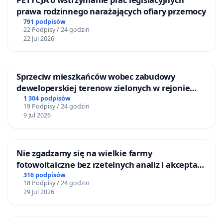
prawa rodzinnego narażających ofiary przemocy
791 podpisów
Szacowane oszczędności emisji CO₂ w przypadku
22 Podpisy / 24 godzin
22 Jul 2026
przejęcia części ruchu drogowego przez kolej
(dla odcinka DK28 Zator–Wadowice)
Źródła danych i założenia:
Sprzeciw mieszkańców wobec zabudowy
deweloperskiej terenow zielonych w rejonie
· Dane o natężeniu ruchu (SDRR): Generalny Pomiar
Bulwarów Straceńskich w Bielsku-Białej
1 304 podpisów
Ruchu 2020/2021, pismo GDDKiA (Oddział Kraków).
19 Podpisy / 24 godzin
Odcinek: DK28 km 1+064 – 12+667 (Zator–Wadowice),
9 Jul 2026
długość 11,603 km.
Struktura ruchu (średniodobowy ruch pojazdów –
SDRR):
Nie zgadzamy się na wielkie farmy
fotowoltaiczne bez rzetelnych analiz i akceptacji
o Samochody osobowe i mikrobusy: 6 839 poj./dobę
mieszkańców
316 podpisów
18 Podpisy / 24 godzin
o Samochody ciężarowe lekkie: 919 poj./dobę
29 Jul 2026
o Samochody ciężarowe bez przyczep: 270 poj./dobę