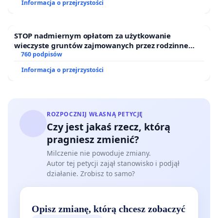
Informacja o przejrzystości
Tylko takie kompleksowe podejście sprawi, że
odnowiona linia kolejowa stanie się realną, atrakcyjną i
konkurencyjną alternatywą dla transportu
STOP nadmiernym opłatom za użytkowanie
indywidualnego, w pełni odpowiadając na wyzwania XXI
wieczyste gruntów zajmowanych przez rodzinne
wieku.
ogrody działkowe.
760 podpisów
Informacja o przejrzystości
Uzasadnienie oparte na oficjalnych danych o natężeniu
ruchu drogowego
Konieczność pilnej rewitalizacji linii kolejowej nr 103
ROZPOCZNIJ WŁASNĄ PETYCJĘ
Trzebinia – Spytkowice – Wadowice znajduje swoje
Czy jest jakaś rzecz, którą
pełne uzasadnienie w oficjalnych danych dotyczących
pragniesz zmienić?
alarmującego natężenia ruchu drogowego w regionie
oraz w wyraźnie rosnących potrzebach społecznych i
Milczenie nie powoduje zmiany.
Autor tej petycji zajął stanowisko i podjął
środowiskowych.
działanie. Zrobisz to samo?
Zgodnie z informacją uzyskaną z Generalnej Dyrekcji
Dróg Krajowych i Autostrad, Oddział w Krakowie (pismo
OKR.D-4.0130.151.2025.pg z dnia 21 sierpnia 2025 r.),
Opisz zmianę, którą chcesz zobaczyć