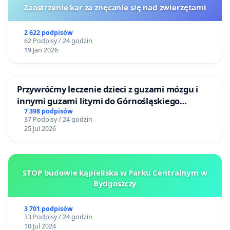
Zaostrzenie kar za znęcanie się nad zwierzętami
2 622 podpisów
62 Podpisy / 24 godzin
19 Jan 2026
Przywróćmy leczenie dzieci z guzami mózgu i
innymi guzami litymi do Górnośląskiego
Centrum Zdrowia Dziecka w Katowicach
7 398 podpisów
37 Podpisy / 24 godzin
25 Jul 2026
STOP budowie kąpieliska w Parku Centralnym w
Bydgoszczy
3 701 podpisów
33 Podpisy / 24 godzin
10 Jul 2024