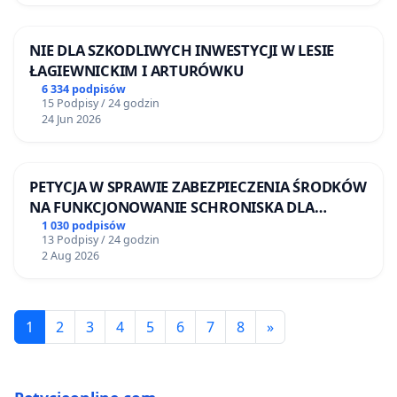
NIE DLA SZKODLIWYCH INWESTYCJI W LESIE
ŁAGIEWNICKIM I ARTURÓWKU
6 334 podpisów
15 Podpisy / 24 godzin
24 Jun 2026
PETYCJA W SPRAWIE ZABEZPIECZENIA ŚRODKÓW
NA FUNKCJONOWANIE SCHRONISKA DLA
BEZDOMNYCH ZWIERZĄT W SKARYSZEWIE
1 030 podpisów
13 Podpisy / 24 godzin
2 Aug 2026
1
2
3
4
5
6
7
8
»