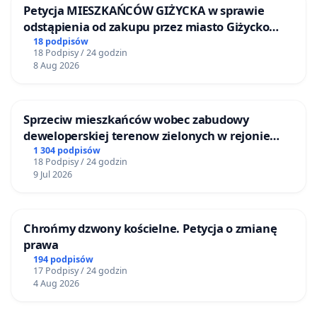
Petycja MIESZKAŃCÓW GIŻYCKA w sprawie
odstąpienia od zakupu przez miasto Giżycko
nieruchomości położonej nad jeziorem Niegocin
18 podpisów
18 Podpisy / 24 godzin
8 Aug 2026
Sprzeciw mieszkańców wobec zabudowy
deweloperskiej terenow zielonych w rejonie
Bulwarów Straceńskich w Bielsku-Białej
1 304 podpisów
18 Podpisy / 24 godzin
9 Jul 2026
Chrońmy dzwony kościelne. Petycja o zmianę
prawa
194 podpisów
17 Podpisy / 24 godzin
4 Aug 2026