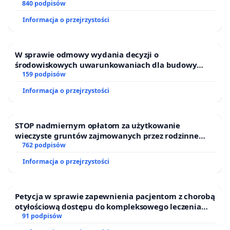
840 podpisów
spanking confirmed by analysis of 5 decades of
research. ScienceDaily. ScienceDaily, 25 April 2016.
Informacja o przejrzystości
<
www.sciencedaily.com/releases/2016/04/160425143106
Dostęp:20.06.20192
. Monika Sajkowska (red.) Dzieci się
W sprawie odmowy wydania decyzji o
liczą 2017 Raport o zagrożeniach bezpieczeństwa i
środowiskowych uwarunkowaniach dla budowy
rozwoju dzieci w Polsce w: Dziecko Krzywdzone. Teoria,
zakładu wytwarzania biometanu „Krynki” w
159 podpisów
badania, praktyka Vol. 16, No 1, 2017
https://fdds.pl/wp-
Ostrowiu Południowym oraz ochrony mieszkańców i
Informacja o przejrzystości
content/uploads/2017/07/fdds-dzsl2017-calosc.pdf
Puszczy Knyszyńskiej
Dostęp:20.06.2019
STOP nadmiernym opłatom za użytkowanie
wieczyste gruntów zajmowanych przez rodzinne
ogrody działkowe.
762 podpisów
Informacja o przejrzystości
Petycja w sprawie zapewnienia pacjentom z chorobą
otyłościową dostępu do kompleksowego leczenia
oraz programów profilaktycznych.
91 podpisów