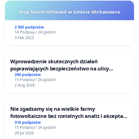
Stop halom Hillwood w Gminie Michałowice
2 565 podpisów
16 Podpisy / 24 godzin
3 Feb 2023
Wprowadzenie skutecznych działań
poprawiających bezpieczeństwo na ulicy
Żeromskiego w Otwocku
200 podpisów
15 Podpisy / 24 godzin
2 Aug 2026
Nie zgadzamy się na wielkie farmy
fotowoltaiczne bez rzetelnych analiz i akceptacji
mieszkańców
316 podpisów
15 Podpisy / 24 godzin
29 Jul 2026