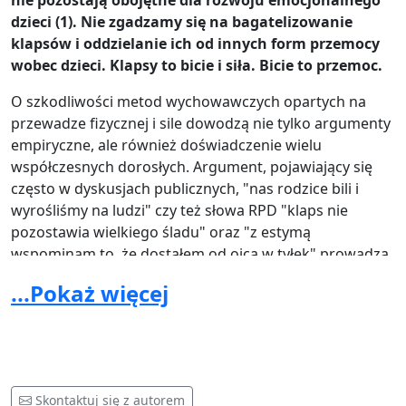
nie pozostają obojętne dla rozwoju emocjonalnego
dzieci (1). Nie zgadzamy się na bagatelizowanie
klapsów i oddzielanie ich od innych form przemocy
wobec dzieci. Klapsy to bicie i siła. Bicie to przemoc.
O szkodliwości metod wychowawczych opartych na
przewadze fizycznej i sile dowodzą nie tylko argumenty
empiryczne, ale również doświadczenie wielu
współczesnych dorosłych. Argument, pojawiający się
często w dyskusjach publicznych, "nas rodzice bili i
wyrośliśmy na ludzi" czy też słowa RPD "klaps nie
pozostawia wielkiego śladu" oraz "z estymą
wspominam to, że dostałem od ojca w tyłek" prowadzą
do racjonalizacji, umniejszania, a przede wszystkim do
...Pokaż więcej
przyzwolenia na przemoc wobec dzieci. Często stoją za
tym tezy, w myśl których bicie zwiększa posłuszeństwo.
W rzeczywistości jednak powoduje dziecięcy strach,
odrzucenie, często upokorzenie i bezradność,
jednocześnie otwierając drogę do dalszego stosowania
Skontaktuj się z autorem