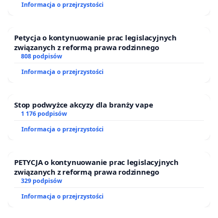
lek niezwłocznie. Inaczej grozi mu śmierć.
Informacja o przejrzystości
Zwracamy się z gorącym apelem o odstąpienie od
Petycja o kontynuowanie prac legislacyjnych
rozważanych zmian i pozostawienie finansowania
związanych z reformą prawa rodzinnego
Narodowego Programu w ramach budżetu
808 podpisów
Ministerstwa Zdrowia. Apelujemy o zrozumienie
Informacja o przejrzystości
faktu, że na szali jest zdrowie i życie wszystkich
chorych na hemofilię i pokrewne skazy krwotoczne.
Stop podwyżce akcyzy dla branży vape
1 176 podpisów
Informacja o przejrzystości
PETYCJA o kontynuowanie prac legislacyjnych
związanych z reformą prawa rodzinnego
329 podpisów
Informacja o przejrzystości