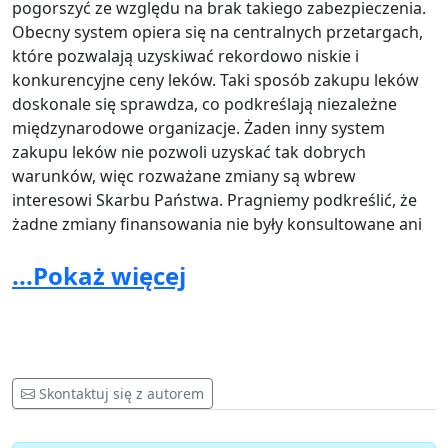
pogorszyć ze względu na brak takiego zabezpieczenia.
Obecny system opiera się na centralnych przetargach,
które pozwalają uzyskiwać rekordowo niskie i
konkurencyjne ceny leków. Taki sposób zakupu leków
doskonale się sprawdza, co podkreślają niezależne
międzynarodowe organizacje. Żaden inny system
zakupu leków nie pozwoli uzyskać tak dobrych
warunków, więc rozważane zmiany są wbrew
interesowi Skarbu Państwa. Pragniemy podkreślić, że
żadne zmiany finansowania nie były konsultowane ani
ze środowiskiem ekspertów, ani ze środowiskiem
...Pokaż więcej
pacjentów.
Wchodzimy w okres trudności finansowych
wynikających z sytuacji geopolitycznej i toczącej się
wojny w Ukrainie. Bardzo obawiamy się, że
zaproponowane rozwiązania, w przypadku problemów
z finansowaniem ze strony NFZ, mogłyby oznaczać dla
Skontaktuj się z autorem
tej grupy chorych brak ciągłości leczenia, a co za tym
idzie tragiczne konsekwencje. Poczynając od trwałych