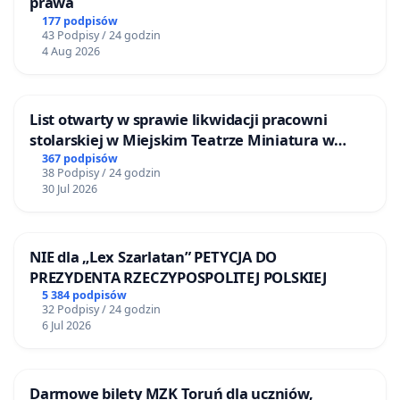
prawa
177 podpisów
43 Podpisy / 24 godzin
4 Aug 2026
List otwarty w sprawie likwidacji pracowni
stolarskiej w Miejskim Teatrze Miniatura w
Gdańsku
367 podpisów
38 Podpisy / 24 godzin
30 Jul 2026
NIE dla „Lex Szarlatan” PETYCJA DO
PREZYDENTA RZECZYPOSPOLITEJ POLSKIEJ
5 384 podpisów
32 Podpisy / 24 godzin
6 Jul 2026
Darmowe bilety MZK Toruń dla uczniów,