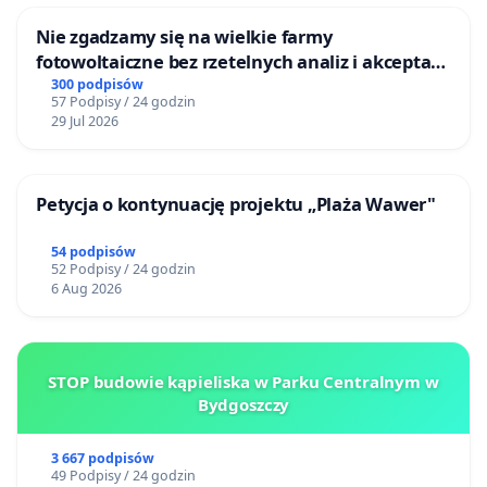
Nie zgadzamy się na wielkie farmy
fotowoltaiczne bez rzetelnych analiz i akceptacji
mieszkańców
300 podpisów
57 Podpisy / 24 godzin
29 Jul 2026
Petycja o kontynuację projektu „Plaża Wawer"
54 podpisów
52 Podpisy / 24 godzin
6 Aug 2026
STOP budowie kąpieliska w Parku Centralnym w
Bydgoszczy
3 667 podpisów
49 Podpisy / 24 godzin