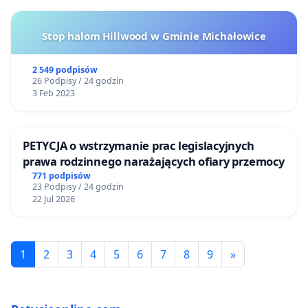
Stop halom Hillwood w Gminie Michałowice
2 549 podpisów
26 Podpisy / 24 godzin
3 Feb 2023
PETYCJA o wstrzymanie prac legislacyjnych
prawa rodzinnego narażających ofiary przemocy
771 podpisów
23 Podpisy / 24 godzin
22 Jul 2026
1
2
3
4
5
6
7
8
9
»