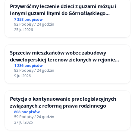
Przywróćmy leczenie dzieci z guzami mózgu i
innymi guzami litymi do Górnośląskiego
Centrum Zdrowia Dziecka w Katowicach
7 358 podpisów
92 Podpisy / 24 godzin
25 Jul 2026
Sprzeciw mieszkańców wobec zabudowy
deweloperskiej terenow zielonych w rejonie
Bulwarów Straceńskich w Bielsku-Białej
1 286 podpisów
82 Podpisy / 24 godzin
9 Jul 2026
Petycja o kontynuowanie prac legislacyjnych
związanych z reformą prawa rodzinnego
808 podpisów
59 Podpisy / 24 godzin
27 Jul 2026