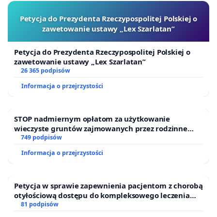
Petycja do Prezydenta Rzeczypospolitej Polskiej o
zawetowanie ustawy „Lex Szarlatan”
Petycja do Prezydenta Rzeczypospolitej Polskiej o
zawetowanie ustawy „Lex Szarlatan”
26 365 podpisów
Informacja o przejrzystości
STOP nadmiernym opłatom za użytkowanie
wieczyste gruntów zajmowanych przez rodzinne
ogrody działkowe.
749 podpisów
Informacja o przejrzystości
Petycja w sprawie zapewnienia pacjentom z chorobą
otyłościową dostępu do kompleksowego leczenia
oraz programów profilaktycznych.
81 podpisów