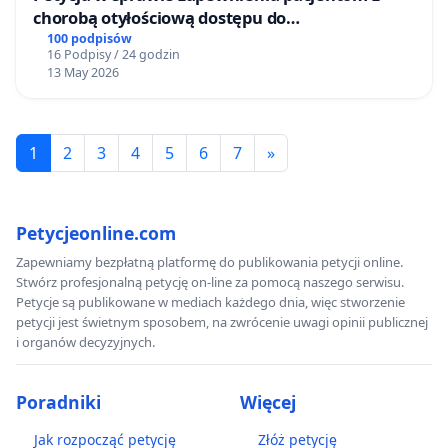
chorobą otyłościową dostępu do
kompleksowego leczenia oraz programów
100 podpisów
16 Podpisy / 24 godzin
profilaktycznych.
13 May 2026
1
2
3
4
5
6
7
»
Petycjeonline.com
Zapewniamy bezpłatną platformę do publikowania petycji online.
Stwórz profesjonalną petycję on-line za pomocą naszego serwisu.
Petycje są publikowane w mediach każdego dnia, więc stworzenie
petycji jest świetnym sposobem, na zwrócenie uwagi opinii publicznej
i organów decyzyjnych.
Poradniki
Więcej
Jak rozpocząć petycję
Złóż petycję