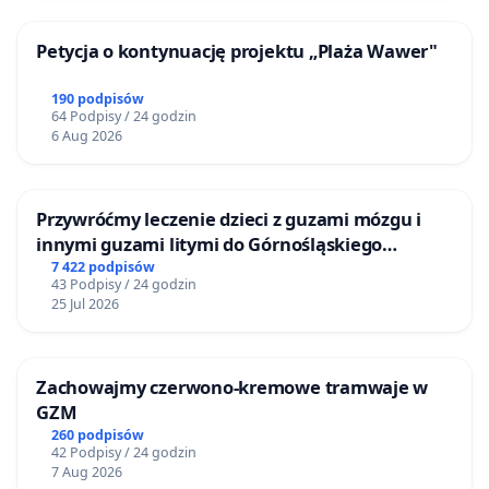
Petycja o kontynuację projektu „Plaża Wawer"
190 podpisów
64 Podpisy / 24 godzin
6 Aug 2026
Przywróćmy leczenie dzieci z guzami mózgu i
innymi guzami litymi do Górnośląskiego
Centrum Zdrowia Dziecka w Katowicach
7 422 podpisów
43 Podpisy / 24 godzin
25 Jul 2026
Zachowajmy czerwono-kremowe tramwaje w
GZM
260 podpisów
42 Podpisy / 24 godzin
7 Aug 2026