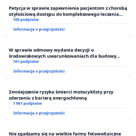
naszym dzieciom, będziemy kontynuować
Petycja w sprawie zapewnienia pacjentom z chorobą
obserwację tego procesu inwestycyjnego.
otyłościową dostępu do kompleksowego leczenia
Wszystkie wykryte nieprawidłowości, które już
oraz programów profilaktycznych.
100 podpisów
gromadzimy, powiązania prawno-biznesowe
Informacja o przejrzystości
oraz rażące konflikty interesów przekażemy do
oceny odpowiednim instytucjom krajowym i
W sprawie odmowy wydania decyzji o
europejskim.
środowiskowych uwarunkowaniach dla budowy
zakładu wytwarzania biometanu „Krynki” w
161 podpisów
Ostrowiu Południowym oraz ochrony mieszkańców i
Informacja o przejrzystości
Puszczy Knyszyńskiej
Zmniejszenie ryzyka śmierci motocyklisty przy
zderzeniu z barierą energochłonną
1 961 podpisów
Informacja o przejrzystości
Nie zgadzamy się na wielkie farmy fotowoltaiczne