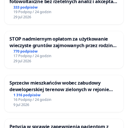
fotowoltaiczne bez rzetelnych analiz i akceptacji
mieszkańców
333 podpisów
19 Podpisy / 24 godzin
29 Jul 2026
STOP nadmiernym opłatom za użytkowanie
wieczyste gruntów zajmowanych przez rodzinne
ogrody działkowe.
770 podpisów
17 Podpisy / 24 godzin
29 Jul 2026
Sprzeciw mieszkańców wobec zabudowy
deweloperskiej terenow zielonych w rejonie
Bulwarów Straceńskich w Bielsku-Białej
1 316 podpisów
16 Podpisy / 24 godzin
9 Jul 2026
Petycja w sprawie zapewnienia pacjentom z