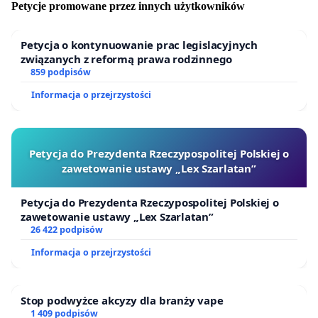
Petycje promowane przez innych użytkowników
•
transparentnego, ze wszystkimi szczegółami,
procesu zlecania, uzgadniania i projektowania jej
Petycja o kontynuowanie prac legislacyjnych
przebiegu;
związanych z reformą prawa rodzinnego
•
oparcia się na jak najświeższych danych i mapach
859 podpisów
oraz uwzględnienia terenów uzdrowiskowych,
Informacja o przejrzystości
historycznych, objętych ochroną prawną, terenów
cennych przyrodniczo i wszystkich ważnych dla
lokalnych społeczności;
•
uwzględnienia najnowocześniejszych rozwiązań
Petycja do Prezydenta Rzeczypospolitej Polskiej o
drogowych;
zawetowanie ustawy „Lex Szarlatan”
•
rzetelnego dialogu ze wszystkimi mieszkańcami
terenów mogących być dotkniętymi tą inwestycją;
Petycja do Prezydenta Rzeczypospolitej Polskiej o
zawetowanie ustawy „Lex Szarlatan”
•
zastosowania rozwiązań ograniczających
26 422 podpisów
oddziaływanie tej drogi(np. bardzo długie tunele)
nie tylko w najbardziej problematycznych
Informacja o przejrzystości
miejscach, ale wszędzie tam gdzie to jest
uzasadnione i oczekiwane społecznie;
Stop podwyżce akcyzy dla branży vape
•
ponownej, rzetelnej realizacji pierwszego etapu
1 409 podpisów