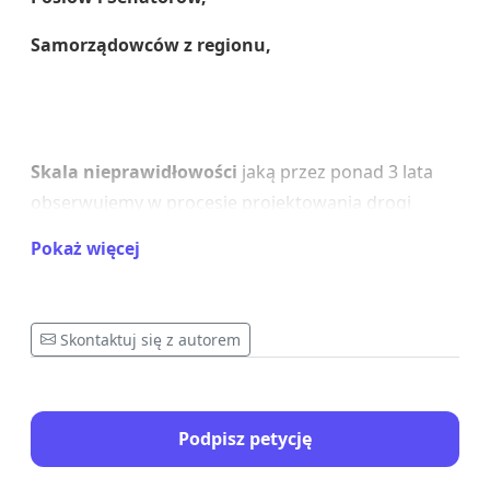
Samorządowców z regionu,
Skala nieprawidłowości
jaką przez ponad 3 lata
obserwujemy w procesie projektowania drogi
ekspresowej S7 Kraków – Myślenice doprowadzi do
Pokaż więcej
efektów, które będzie odczuwać większość
Polaków przez lata.
Skontaktuj się z autorem
Mamy tego dość!
Mamy dość procesu projektowania na podstawie
niemerytorycznych warunków, który jest skrywany
Podpisz petycję
w procesie uzgodnień z wykonawcą, o czym
świadczy opublikowana dokumentacja STEŚ!