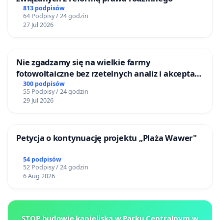
813 podpisów
64 Podpisy / 24 godzin
27 Jul 2026
Nie zgadzamy się na wielkie farmy
fotowoltaiczne bez rzetelnych analiz i akceptacji
mieszkańców
300 podpisów
55 Podpisy / 24 godzin
29 Jul 2026
Petycja o kontynuację projektu „Plaża Wawer"
54 podpisów
52 Podpisy / 24 godzin
6 Aug 2026
STOP budowie kąpieliska w Parku Centralnym w