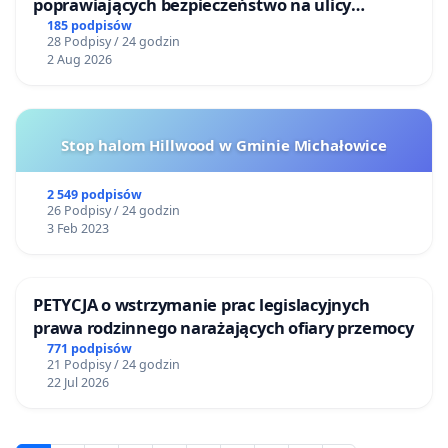
poprawiających bezpieczeństwo na ulicy
Żeromskiego w Otwocku
185 podpisów
28 Podpisy / 24 godzin
2 Aug 2026
Stop halom Hillwood w Gminie Michałowice
2 549 podpisów
26 Podpisy / 24 godzin
3 Feb 2023
PETYCJA o wstrzymanie prac legislacyjnych
prawa rodzinnego narażających ofiary przemocy
771 podpisów
21 Podpisy / 24 godzin
22 Jul 2026