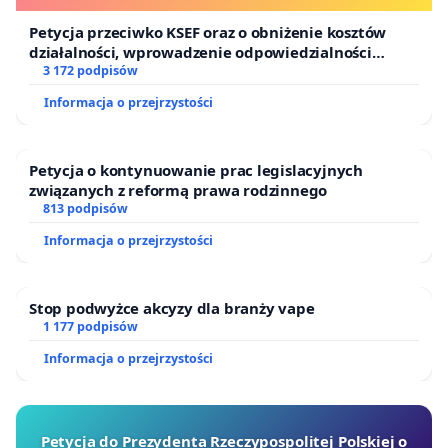
Petycja przeciwko KSEF oraz o obniżenie kosztów
działalności, wprowadzenie odpowiedzialności
finansowej kluczowych urzędników i sędziów
3 172 podpisów
Informacja o przejrzystości
Petycja o kontynuowanie prac legislacyjnych
związanych z reformą prawa rodzinnego
813 podpisów
Informacja o przejrzystości
Stop podwyżce akcyzy dla branży vape
1 177 podpisów
Informacja o przejrzystości
Petycja do Prezydenta Rzeczypospolitej Polskiej o