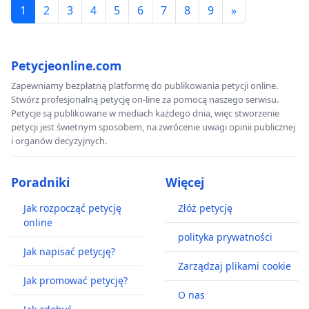
1
2
3
4
5
6
7
8
9
»
Petycjeonline.com
Zapewniamy bezpłatną platformę do publikowania petycji online.
Stwórz profesjonalną petycję on-line za pomocą naszego serwisu.
Petycje są publikowane w mediach każdego dnia, więc stworzenie
petycji jest świetnym sposobem, na zwrócenie uwagi opinii publicznej
i organów decyzyjnych.
Poradniki
Więcej
Jak rozpocząć petycję
Złóż petycję
online
polityka prywatności
Jak napisać petycję?
Zarządzaj plikami cookie
Jak promować petycję?
O nas