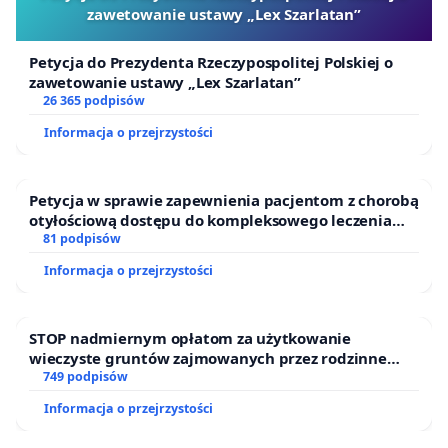
zawetowanie ustawy „Lex Szarlatan”
Petycja do Prezydenta Rzeczypospolitej Polskiej o
zawetowanie ustawy „Lex Szarlatan”
26 365 podpisów
Informacja o przejrzystości
Petycja w sprawie zapewnienia pacjentom z chorobą
otyłościową dostępu do kompleksowego leczenia
oraz programów profilaktycznych.
81 podpisów
Informacja o przejrzystości
STOP nadmiernym opłatom za użytkowanie
wieczyste gruntów zajmowanych przez rodzinne
ogrody działkowe.
749 podpisów
Informacja o przejrzystości