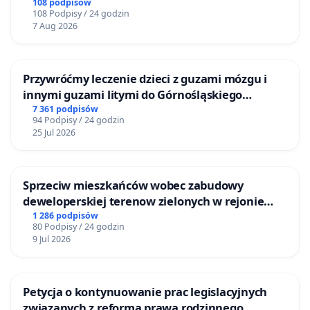
108 podpisów
108 Podpisy / 24 godzin
7 Aug 2026
Przywróćmy leczenie dzieci z guzami mózgu i
innymi guzami litymi do Górnośląskiego
Centrum Zdrowia Dziecka w Katowicach
7 361 podpisów
94 Podpisy / 24 godzin
25 Jul 2026
Sprzeciw mieszkańców wobec zabudowy
deweloperskiej terenow zielonych w rejonie
Bulwarów Straceńskich w Bielsku-Białej
1 286 podpisów
80 Podpisy / 24 godzin
9 Jul 2026
Petycja o kontynuowanie prac legislacyjnych
związanych z reformą prawa rodzinnego