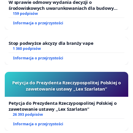
dla dewelopera. Czy Poznań, który firmuje się jako
W sprawie odmowy wydania decyzji o
środowiskowych uwarunkowaniach dla budowy
„Miasto przyjazne mokradłom” faktycznie zasługuje
zakładu wytwarzania biometanu „Krynki” w
159 podpisów
na to miano, nie wydobywając w pełni możliwości
Ostrowiu Południowym oraz ochrony mieszkańców i
Informacja o przejrzystości
Puszczy Knyszyńskiej
rekreacyjnych, jakie daje ukryta obecnie Bogdanka?
Stop podwyżce akcyzy dla branży vape
Wezwanie
1 360 podpisów
Informacja o przejrzystości
Wzywamy Urząd Miasta Poznania do:
1. Wstrzymania nowych inwestycji na Golęcinie do
Petycja do Prezydenta Rzeczypospolitej Polskiej o
czasu przedstawienia pełnej analizy skutków
zawetowanie ustawy „Lex Szarlatan”
środowiskowych, komunikacyjnych i
infrastrukturalnych
Petycja do Prezydenta Rzeczypospolitej Polskiej o
zawetowanie ustawy „Lex Szarlatan”
2. Wyznaczenia przestrzeni dla bezpiecznej i
26 393 podpisów
atrakcyjnej pod względem przyrodniczym i
Informacja o przejrzystości
krajobrazowym trasy pieszej i rowerowej wraz z