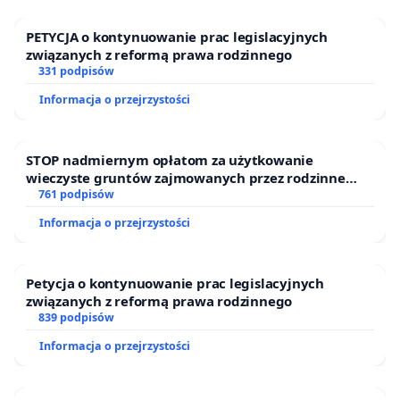
coraz bardziej niebezpieczna przy wzmożonym
ruchu samochodowym. Rekreacja tysięcy
PETYCJA o kontynuowanie prac legislacyjnych
związanych z reformą prawa rodzinnego
poznaniaków jest spychana na margines, by zrobić
331 podpisów
miejsce dla inwestycji, których głównym
Informacja o przejrzystości
uzasadnieniem bywa doraźna dotacja („zróbmy
cokolwiek i powiększymy majątek spółki miejskiej),
a nie realna potrzeba społeczna. ·
STOP nadmiernym opłatom za użytkowanie
wieczyste gruntów zajmowanych przez rodzinne
Zagrożony klin napowietrzający:
ogrody działkowe.
761 podpisów
Informacja o przejrzystości
Golęcin to część Zachodniego Klina Zieleni. Każdy
metr betonu w tym miejscu to osłabienie płuc
Poznania, który dusi się w smogu i upale od
Petycja o kontynuowanie prac legislacyjnych
związanych z reformą prawa rodzinnego
wszechobecnego betonu. Zamiast obiecanego od
839 podpisów
lat odkrycia walorów przyrodniczych i
Informacja o przejrzystości
hydrologicznych potoku Bogdanka, otrzymujesz
projekty, które traktują przyrodę jak przeszkodę