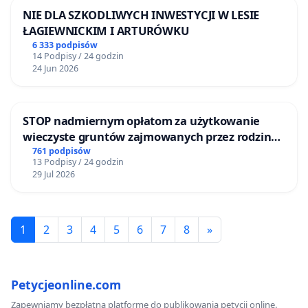
NIE DLA SZKODLIWYCH INWESTYCJI W LESIE
ŁAGIEWNICKIM I ARTURÓWKU
6 333 podpisów
14 Podpisy / 24 godzin
24 Jun 2026
STOP nadmiernym opłatom za użytkowanie
wieczyste gruntów zajmowanych przez rodzinne
ogrody działkowe.
761 podpisów
13 Podpisy / 24 godzin
29 Jul 2026
1
2
3
4
5
6
7
8
»
Petycjeonline.com
Zapewniamy bezpłatną platformę do publikowania petycji online.