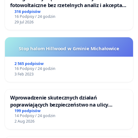
fotowoltaiczne bez rzetelnych analiz i akceptacji
mieszkańców
316 podpisów
16 Podpisy / 24 godzin
29 Jul 2026
Stop halom Hillwood w Gminie Michałowice
2 565 podpisów
16 Podpisy / 24 godzin
3 Feb 2023
Wprowadzenie skutecznych działań
poprawiających bezpieczeństwo na ulicy
Żeromskiego w Otwocku
199 podpisów
14 Podpisy / 24 godzin
2 Aug 2026