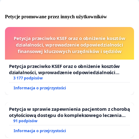
Kiedyś Golęcin był Twój. Stadion był otwarty, korty
Petycje promowane przez innych użytkowników
dostępne, a przestrzeń zapraszała do rekreacji.
Dziś władze Poznania, Twojego miasta,
systematycznie zabierają Ci ten teren, tak jak
Petycja przeciwko KSEF oraz o obniżenie kosztów
działalności, wprowadzenie odpowiedzialności
zabrały nastolatkom
tor skatingowy
, mimo
finansowej kluczowych urzędników i sędziów
głośnych protestów, a w miejscu
stadionu Szyca
rozważa się wybudowanie hali widowiskowo-
Petycja przeciwko KSEF oraz o obniżenie kosztów
sportowej zamiast uzgodnionego ze
działalności, wprowadzenie odpowiedzialności
finansowej kluczowych urzędników i sędziów
3 177 podpisów
społeczeństwem parku. ·
Informacja o przejrzystości
Miasto płotów:
Kolejne ogrodzenia POSiR-u na Golęcinie odcinają
Petycja w sprawie zapewnienia pacjentom z chorobą
Cię od drogi nad Rusałkę i terenów zieleni. Wąska
otyłościową dostępu do kompleksowego leczenia
oraz programów profilaktycznych.
91 podpisów
droga prowadząca z Parku Sołackiego nad jezioro –
Informacja o przejrzystości
główna trasa pieszych i rowerzystów - staje się