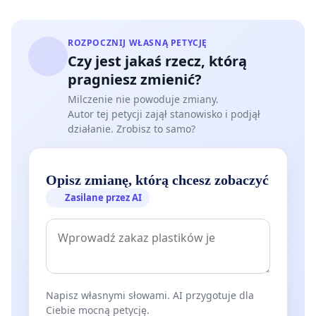
odkrytą Bogdanką od Parku Sołackiego do Rusałki.
3. Zapewnienia rozwiązań komunikacyjnych
ROZPOCZNIJ WŁASNĄ PETYCJĘ
Czy jest jakaś rzecz, którą
(transport, parkowanie, organizacja ruchu) przed
pragniesz zmienić?
zwiększaniem intensywności użytkowania terenu
Milczenie nie powoduje zmiany.
4. Wprowadzenia jednoznacznych zapisów
Autor tej petycji zajął stanowisko i podjął
działanie. Zrobisz to samo?
(gwarancji) chroniących funkcję przyrodniczą tego
obszaru i jego ogólnodostępny charakter.
Opisz zmianę, którą chcesz zobaczyć
5. Przeprowadzenia otwartej debaty publicznej
Zasilane przez AI
dotyczącej roli Golęcina w systemie terenów zieleni
i strukturze przestrzennej miasta
6. Przedstawienia spójnej strategii rozwoju sportu i
rekreacji w Poznaniu, obejmującej wszystkie
planowane inwestycje.
Napisz własnymi słowami. AI przygotuje dla
Ciebie mocną petycję.