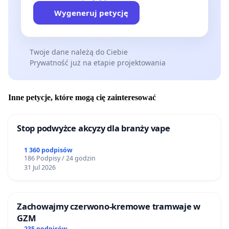
Nie jest to sprzeciw wobec rozwoju sportu w
Wygeneruj petycję
Poznaniu.
Jest to wezwanie do tego, aby decyzje inwestycyjne
Twoje dane należą do Ciebie
były poprzedzone analizą ich skutków i spójnym
Prywatność już na etapie projektowania
planem dla całego miasta. Czas, żeby władze
Poznania przestały stawiać mieszkańców przed
Inne petycje, które mogą cię zainteresować
faktem dokonanym i bez realnego prawa
współdecydowania.
Stop podwyżce akcyzy dla branży vape
Podpisując tę petycję, oczekujesz planowania
opartego na przemyślanej wizji miasta, a nie na
1 360 podpisów
186 Podpisy / 24 godzin
pojedynczych decyzjach inwestycyjnych.
31 Jul 2026
Zachowajmy czerwono-kremowe tramwaje w
GZM
235 podpisów