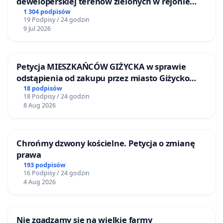
deweloperskiej terenow zielonych w rejonie
Bulwarów Straceńskich w Bielsku-Białej
1 304 podpisów
19 Podpisy / 24 godzin
9 Jul 2026
Petycja MIESZKAŃCÓW GIŻYCKA w sprawie
odstąpienia od zakupu przez miasto Giżycko
nieruchomości położonej nad jeziorem Niegocin
18 podpisów
18 Podpisy / 24 godzin
8 Aug 2026
Chrońmy dzwony kościelne. Petycja o zmianę
prawa
193 podpisów
16 Podpisy / 24 godzin
4 Aug 2026
Nie zgadzamy się na wielkie farmy