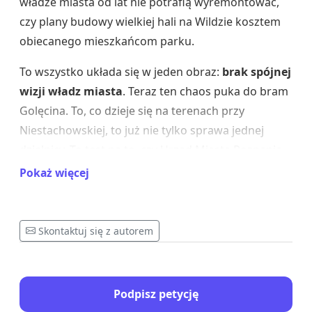
władze miasta od lat nie potrafią wyremontować,
czy plany budowy wielkiej hali na Wildzie kosztem
obiecanego mieszkańcom parku.
To wszystko układa się w jeden obraz:
brak spójnej
wizji władz miasta
. Teraz ten chaos puka do bram
Golęcina. To, co dzieje się na terenach przy
Niestachowskiej, to już nie tylko sprawa jednej
dzielnicy. To test na to, czy Urząd Miasta Poznania
potrafi jeszcze planować z głową. Golęcin jest
Pokaż więcej
obecnie jednym z nielicznych dużych terenów
rekreacyjno-sportowych w mieście, szeroko
dostępnych dla mieszkańców. Trwające i
Skontaktuj się z autorem
planowane zmiany dotyczące tego obszaru oraz
terenów przy ul. Niestachowskiej obejmują rozwój
infrastruktury sportowej i usługowej.
Jednocześnie
Podpisz petycję
nie przedstawiono spójnych koncepcji oraz