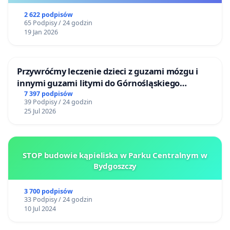
2 622 podpisów
65 Podpisy / 24 godzin
19 Jan 2026
Przywróćmy leczenie dzieci z guzami mózgu i
innymi guzami litymi do Górnośląskiego
Centrum Zdrowia Dziecka w Katowicach
7 397 podpisów
39 Podpisy / 24 godzin
25 Jul 2026
STOP budowie kąpieliska w Parku Centralnym w
Bydgoszczy
3 700 podpisów
33 Podpisy / 24 godzin
10 Jul 2024