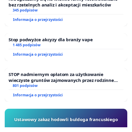
bez rzetelnych analiz i akceptacji mieszkańców
wynikające z intensyfikacji zabudowy: wzrost
345 podpisów
hałasu, zanieczyszczeń oraz ryzyko uszkodzenia
Informacja o przejrzystości
sąsiednich zabytkowych kamienic. Specyficzny,
„analogowy charakter” tutejszej infrastruktury
czyni ją wysoce podatną na uszkodzenia w wyniku
Stop podwyżce akcyzy dla branży vape
1 485 podpisów
ciężkich prac budowlanych.
Informacja o przejrzystości
5. Propozycja zamiany gruntów:
Wnioskujemy o
podjęcie proaktywnego dialogu z inwestorem
STOP nadmiernym opłatom za użytkowanie
prywatnym w celu zaoferowania mu innej działki
wieczyste gruntów zajmowanych przez rodzinne
zamiennej. Takie rozwiązanie pozwoli na
ogrody działkowe.
801 podpisów
uratowanie Boiska pod Wierzbami przy
Informacja o przejrzystości
jednoczesnej minimalizacji potencjalnej
odpowiedzialności odszkodowawczej Miasta
wobec kontrahenta.
Ustawowy zakaz hodowli buldoga francuskiego