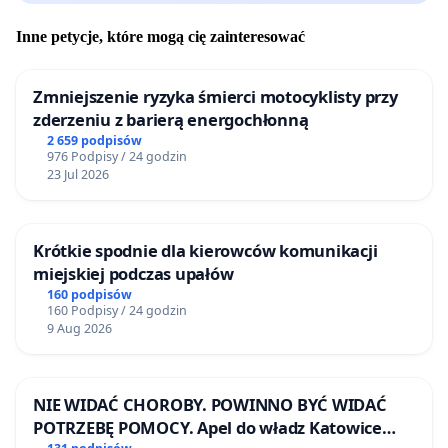
Overtourism
Decyzja o zabudowie komercyjnej
Inne petycje, które mogą cię zainteresować
przyczynia się do nasilenia zjawiska overtourismu,
niosącego negatywne konsekwencje dla lokalnej
Zmniejszenie ryzyka śmierci motocyklisty przy
infrastruktury i dobrostanu społecznego. Przykłady
zderzeniu z barierą energochłonną
europejskich metropolii, takich jak Barcelona,
2 659 podpisów
976 Podpisy / 24 godzin
Lizbona, Wenecja czy Paryż, stanowią wyraźne
23 Jul 2026
ostrzeżenie przed błędami
polityki przedkładającej interes turystyczny nad
Krótkie spodnie dla kierowców komunikacji
dobro mieszkańców. To władze samorządowe są
miejskiej podczas upałów
gospodarzem miejsca i posiadają narzędzia, by
160 podpisów
zatrzymać ten proces i chronić ostatnie kluczowe
160 Podpisy / 24 godzin
9 Aug 2026
przestrzenie zielone Dolnego Miasta.
NIE WIDAĆ CHOROBY. POWINNO BYĆ WIDAĆ
POTRZEBĘ POMOCY. Apel do władz Katowice