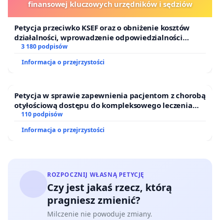
finansowej kluczowych urzędników i sędziów
przestrzeń integracji i wychowywania kolejnych
pokoleń. Zwracamy uwagę, że teren ten wciąż tętni
Petycja przeciwko KSEF oraz o obniżenie kosztów
życiem i funkcjonuje jako obszar swobodnego
działalności, wprowadzenie odpowiedzialności
użytkowania pomimo trwającego od lat
finansowej kluczowych urzędników i sędziów
3 180 podpisów
intencjonalnego zaniedbywania go przez służby
Informacja o przejrzystości
miejskie, co świadczy o ogromnej determinacji i
potrzebach mieszkańców.
Petycja w sprawie zapewnienia pacjentom z chorobą
otyłościową dostępu do kompleksowego leczenia
Kontekst urbanistyczny i przyrodniczy
Obszar
oraz programów profilaktycznych.
110 podpisów
ten jest spójny krajobrazowo z sąsiadującym
Informacja o przejrzystości
zabytkowym kompleksem Kamiennej Śluzy.
Wartość tego miejsca buduje „pomnikowa
przyroda” oraz jego unikalny, analogowy charakter.
ROZPOCZNIJ WŁASNĄ PETYCJĘ
Jako mieszkańcy apelujemy do władz
Czy jest jakaś rzecz, którą
samorządowych – Pani Prezydent Aleksandry
pragniesz zmienić?
Dulkiewicz i Rady Miasta Gdańska oraz inwestora
Milczenie nie powoduje zmiany.
prywatnego – o zrozumienie, że historii i