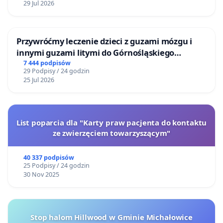
29 Jul 2026
Przywróćmy leczenie dzieci z guzami mózgu i
innymi guzami litymi do Górnośląskiego
Centrum Zdrowia Dziecka w Katowicach
7 444 podpisów
29 Podpisy / 24 godzin
25 Jul 2026
List poparcia dla "Karty praw pacjenta do kontaktu
ze zwierzęciem towarzyszącym"
40 337 podpisów
25 Podpisy / 24 godzin
30 Nov 2025
Stop halom Hillwood w Gminie Michałowice