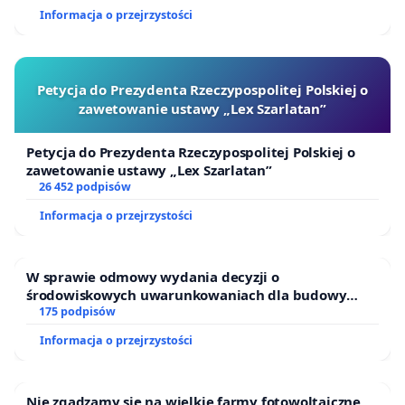
innej lokalizacji nie zastąpi tej konkretnej
Informacja o przejrzystości
przestrzeni. Wybudowanie proponowanego nam
boiska sportowego na terenie Bastionu Wilk
Petycja do Prezydenta Rzeczypospolitej Polskiej o
odbieramy jako rażącą ignorancję i brak
zawetowanie ustawy „Lex Szarlatan”
poszanowania dla historycznych walorów
Bastionów.
Petycja do Prezydenta Rzeczypospolitej Polskiej o
zawetowanie ustawy „Lex Szarlatan”
3. Sprzeciw wobec nadmiernej
26 452 podpisów
turystyfikacji:
Domagamy się ochrony
Informacja o przejrzystości
historycznego charakteru dzielnicy przed
degradacją spowodowaną ruchem turystycznym.
W sprawie odmowy wydania decyzji o
Sprzeciwiamy się przekształcaniu Dolnego Miasta
środowiskowych uwarunkowaniach dla budowy
w martwą strefę turystyczną kosztem potrzeb
zakładu wytwarzania biometanu „Krynki” w
175 podpisów
Ostrowiu Południowym oraz ochrony mieszkańców i
lokalnej społeczności.
Informacja o przejrzystości
Puszczy Knyszyńskiej
4. Ochrona infrastrukturalna i
środowiskowa:
Wskazujemy na realne zagrożenia
Nie zgadzamy się na wielkie farmy fotowoltaiczne