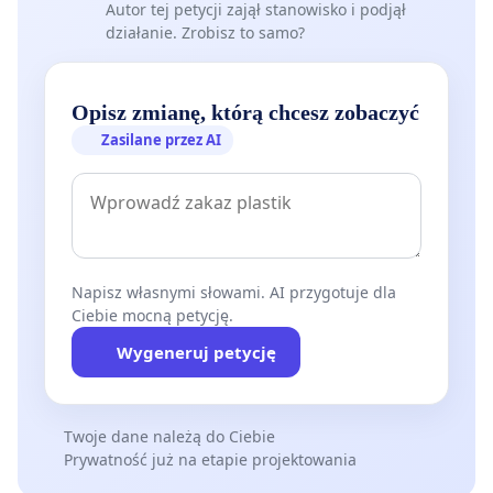
Autor tej petycji zajął stanowisko i podjął
wspomnień związanych z tym miejscem nie da się
działanie. Zrobisz to samo?
zredukować do czysto rekreacyjnej funkcji, którą
można by odtworzyć w innym punkcie miasta.
Opisz zmianę, którą chcesz zobaczyć
Klimat i ekologia
Podjęta przed dekadami decyzja
Zasilane przez AI
o przeznaczeniu tej działki pod zabudowę jest w
świetle współczesnych wyzwań archaiczna i
pogłębia dobrze zdefiniowane problemy
urbanistyczne. Stoi ona w bezpośredniej
sprzeczności z realizowanym przez Miasto Gdańsk
Napisz własnymi słowami. AI przygotuje dla
Ciebie mocną petycję.
planem adaptacji do zmian klimatu.
Wygeneruj petycję
Dalsza betonoza i utrata terenów zielonych w
Śródmieściu prowadzi do drastycznego
pogorszenia ekologicznych warunków życia
Twoje dane należą do Ciebie
mieszkańców i wzrostu zjawiska miejskich wysp
Prywatność już na etapie projektowania
ciepła.