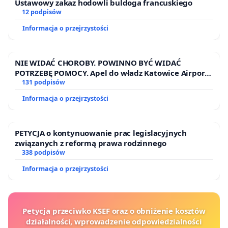
Ustawowy zakaz hodowli buldoga francuskiego
12 podpisów
Informacja o przejrzystości
NIE WIDAĆ CHOROBY. POWINNO BYĆ WIDAĆ
POTRZEBĘ POMOCY. Apel do władz Katowice Airport
o przystąpienie do programu HIDDEN DISABILITIES
131 podpisów
SUNFLOWER – SŁONECZNIK – UKRYTE
UZASADNIENIE
Informacja o przejrzystości
NIEPEŁNOSPRAWNOŚCI
Tożsamość i wspólnota
Teren Boiska pod
PETYCJA o kontynuowanie prac legislacyjnych
Wierzbami wraz z najbliższym sąsiedztwem
związanych z reformą prawa rodzinnego
stanowi integralną część Dolnego Miasta i jego
338 podpisów
najbardziej rozpoznawalną przestrzeń publiczną.
Informacja o przejrzystości
Jest to niezbywalny element tożsamości dzielnicy
oraz dziedzictwa solidarności, które w Gdańsku
powinno być chronione w sposób szczególny.
Petycja przeciwko KSEF oraz o obniżenie kosztów
Miejsce to od lat służy jako istotna, niekomercyjna
działalności, wprowadzenie odpowiedzialności