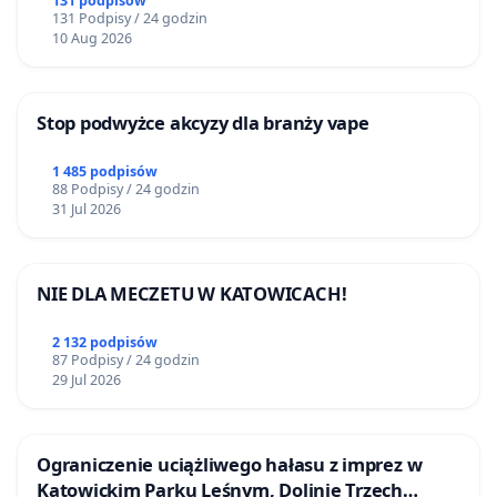
Airport o przystąpienie do programu HIDDEN
131 podpisów
131 Podpisy / 24 godzin
DISABILITIES SUNFLOWER – SŁONECZNIK –
10 Aug 2026
UKRYTE NIEPEŁNOSPRAWNOŚCI
Stop podwyżce akcyzy dla branży vape
1 485 podpisów
88 Podpisy / 24 godzin
31 Jul 2026
NIE DLA MECZETU W KATOWICACH!
2 132 podpisów
87 Podpisy / 24 godzin
29 Jul 2026
Ograniczenie uciążliwego hałasu z imprez w
Katowickim Parku Leśnym, Dolinie Trzech