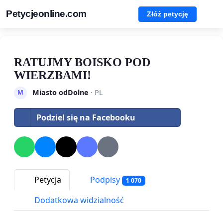
Petycjeonline.com
Złóż petycję
RATUJMY BOISKO POD
WIERZBAMI!
Miasto odDolne
· PL
M
Podziel się na Facebooku
Petycja
Podpisy
1 070
Dodatkowa widzialność