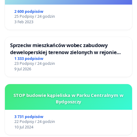
2 600 podpisów
25 Podpisy / 24 godzin
3 Feb 2023
Sprzeciw mieszkańców wobec zabudowy
deweloperskiej terenow zielonych w rejonie
Bulwarów Straceńskich w Bielsku-Białej
1 333 podpisów
23 Podpisy / 24 godzin
9 Jul 2026
STOP budowie kąpieliska w Parku Centralnym w
Bydgoszczy
3 731 podpisów
22 Podpisy / 24 godzin
10 Jul 2024