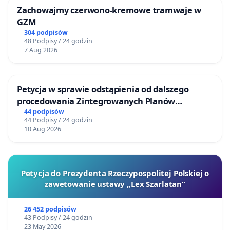
Zachowajmy czerwono-kremowe tramwaje w
GZM
304 podpisów
48 Podpisy / 24 godzin
7 Aug 2026
Petycja w sprawie odstąpienia od dalszego
procedowania Zintegrowanych Planów
Inwestycyjnych „Myślenice – Barnasiówka” oraz
44 podpisów
44 Podpisy / 24 godzin
„Myślenice – Bukówka”
10 Aug 2026
Petycja do Prezydenta Rzeczypospolitej Polskiej o
zawetowanie ustawy „Lex Szarlatan”
26 452 podpisów
43 Podpisy / 24 godzin
23 May 2026