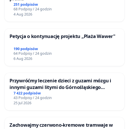
251 podpisów
68 Podpisy / 24 godzin
4 Aug 2026
Petycja o kontynuację projektu „Plaża Wawer"
190 podpisów
64 Podpisy / 24 godzin
6 Aug 2026
Przywróćmy leczenie dzieci z guzami mózgu i
innymi guzami litymi do Górnośląskiego
Centrum Zdrowia Dziecka w Katowicach
7 422 podpisów
43 Podpisy / 24 godzin
25 Jul 2026
Zachowajmy czerwono-kremowe tramwaje w