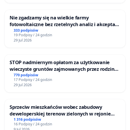
Nie zgadzamy się na wielkie farmy
fotowoltaiczne bez rzetelnych analiz i akceptacji
mieszkańców
333 podpisów
19 Podpisy / 24 godzin
29 Jul 2026
STOP nadmiernym opłatom za użytkowanie
wieczyste gruntów zajmowanych przez rodzinne
ogrody działkowe.
770 podpisów
17 Podpisy / 24 godzin
29 Jul 2026
Sprzeciw mieszkańców wobec zabudowy
deweloperskiej terenow zielonych w rejonie
Bulwarów Straceńskich w Bielsku-Białej
1 316 podpisów
16 Podpisy / 24 godzin
9 Jul 2026