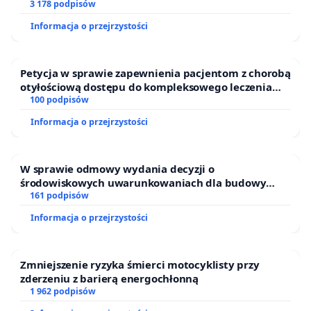
finansowej kluczowych urzędników i sędziów
3 178 podpisów
Informacja o przejrzystości
Petycja w sprawie zapewnienia pacjentom z chorobą
otyłościową dostępu do kompleksowego leczenia
oraz programów profilaktycznych.
100 podpisów
Informacja o przejrzystości
W sprawie odmowy wydania decyzji o
środowiskowych uwarunkowaniach dla budowy
zakładu wytwarzania biometanu „Krynki” w
161 podpisów
Ostrowiu Południowym oraz ochrony mieszkańców i
Informacja o przejrzystości
Puszczy Knyszyńskiej
Zmniejszenie ryzyka śmierci motocyklisty przy
zderzeniu z barierą energochłonną
1 962 podpisów