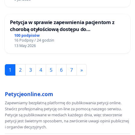
Petycja w sprawie zapewnienia pacjentom z
chorobą otyłościową dostępu do
kompleksowego leczenia oraz programów
100 podpisów
16 Podpisy / 24 godzin
profilaktycznych.
13 May 2026
1
2
3
4
5
6
7
»
Petycjeonline.com
Zapewniamy bezpłatną platformę do publikowania petycji online.
Stwórz profesjonalną petycję on-line za pomocą naszego serwisu.
Petycje są publikowane w mediach każdego dnia, więc stworzenie
petycji jest świetnym sposobem, na zwrócenie uwagi opinii publicznej
i organów decyzyjnych.