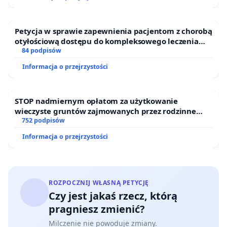
Petycja w sprawie zapewnienia pacjentom z chorobą
otyłościową dostępu do kompleksowego leczenia
oraz programów profilaktycznych.
84 podpisów
Informacja o przejrzystości
STOP nadmiernym opłatom za użytkowanie
wieczyste gruntów zajmowanych przez rodzinne
ogrody działkowe.
752 podpisów
Informacja o przejrzystości
ROZPOCZNIJ WŁASNĄ PETYCJĘ
Czy jest jakaś rzecz, którą
pragniesz zmienić?
Milczenie nie powoduje zmiany.