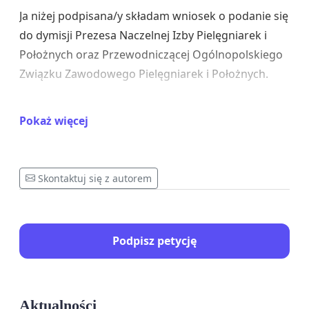
Ja niżej podpisana/y składam wniosek o podanie się
do dymisji Prezesa Naczelnej Izby Pielęgniarek i
Położnych oraz Przewodniczącej Ogólnopolskiego
Związku Zawodowego Pielęgniarek i Położnych.
Swój wniosek motywuję brakiem SKUTECZNYCH
Pokaż więcej
działań na rzecz poprawy warunków pracy i płacy
pielęgniarek i położnych.
Podpisywane przez Panie porozumienia z
Skontaktuj się z autorem
ministrem zdrowia nie są realizowane w całości a
ze strony Pań nie widzę skutecznej determinacji w
celu ich wypełnienia.
Podpisz petycję
Jest rzeczą niedopuszczalną, że porozumieniem z
lipca 2018 roku nie zlikwidowano jednoosobowych
obsad pielęgniarskich. A to było sprawą
Aktualności