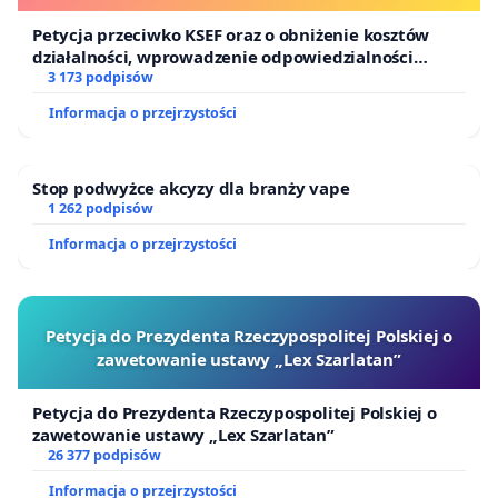
Petycja przeciwko KSEF oraz o obniżenie kosztów
działalności, wprowadzenie odpowiedzialności
finansowej kluczowych urzędników i sędziów
3 173 podpisów
Informacja o przejrzystości
Stop podwyżce akcyzy dla branży vape
1 262 podpisów
Informacja o przejrzystości
Petycja do Prezydenta Rzeczypospolitej Polskiej o
zawetowanie ustawy „Lex Szarlatan”
Petycja do Prezydenta Rzeczypospolitej Polskiej o
zawetowanie ustawy „Lex Szarlatan”
26 377 podpisów
Informacja o przejrzystości