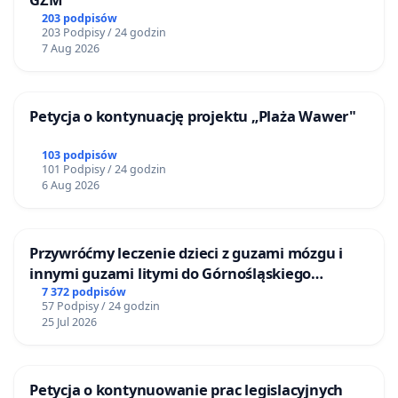
203 podpisów
203 Podpisy / 24 godzin
7 Aug 2026
Petycja o kontynuację projektu „Plaża Wawer"
103 podpisów
101 Podpisy / 24 godzin
6 Aug 2026
Przywróćmy leczenie dzieci z guzami mózgu i
innymi guzami litymi do Górnośląskiego
Centrum Zdrowia Dziecka w Katowicach
7 372 podpisów
57 Podpisy / 24 godzin
25 Jul 2026
Petycja o kontynuowanie prac legislacyjnych