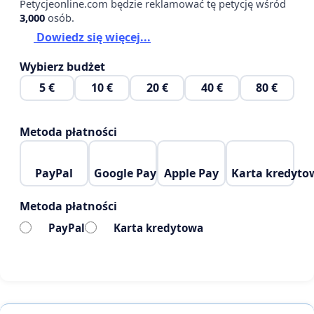
Petycjeonline.com będzie reklamować tę petycję wśród
Nie wyrażam także zgody na podwyżkę ściąganych
3,000
osób.
przez izbę pielęgniarską obowiązkowych składek
Dowiedz się więcej...
członkowskich do 500 zł rocznie.
Wybierz budżet
Stale postępująca deprecjacja zawodu pielęgniarki i
5 €
10 €
20 €
40 €
80 €
położnej wymaga zdecydowanego przywództwa
osób stojących na czele Samorządu Zawodowego
Metoda płatności
oraz Związku.
PayPal
Google Pay
Apple Pay
Karta kredyto
Metoda płatności
PayPal
Karta kredytowa