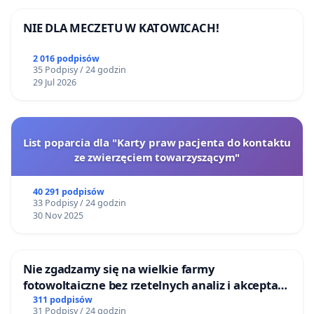
NIE DLA MECZETU W KATOWICACH!
2 016 podpisów
35 Podpisy / 24 godzin
29 Jul 2026
List poparcia dla "Karty praw pacjenta do kontaktu
ze zwierzęciem towarzyszącym"
40 291 podpisów
33 Podpisy / 24 godzin
30 Nov 2025
Nie zgadzamy się na wielkie farmy
fotowoltaiczne bez rzetelnych analiz i akceptacji
mieszkańców
311 podpisów
31 Podpisy / 24 godzin