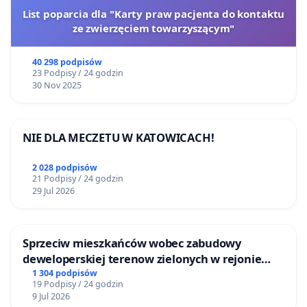
Symbol miasta, charakterystyczny obiekt, jedyny taki
List poparcia dla "Karty praw pacjenta do kontaktu
w Polsce, który znany jest na całym Śląsku, a po
ze zwierzęciem towarzyszącym"
rewitalizacji ma potencjał na ogólnopolską
rozpoznawalność.
40 298 podpisów
23 Podpisy / 24 godzin
30 Nov 2025
NIE DLA MECZETU W KATOWICACH!
2 028 podpisów
21 Podpisy / 24 godzin
29 Jul 2026
Sprzeciw mieszkańców wobec zabudowy
deweloperskiej terenow zielonych w rejonie
fot.: Antoni Sturzbecher
Bulwarów Straceńskich w Bielsku-Białej
1 304 podpisów
19 Podpisy / 24 godzin
9 Jul 2026