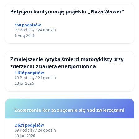
Szlaku Zabytków Techniki czy podczas Industriady,
Petycja o kontynuację projektu „Plaża Wawer"
czyli jego święta.
Bytom stać na Szyb Krystyna. Budżet miasta
150 podpisów
97 Podpisy / 24 godzin
Bytomia, jak sam Pan Prezydent od pięciu lat, co
6 Aug 2026
roku przypomina wynosi ponad miliard złotych, z
czego ponad 99 milionów miasto Bytom w 2024 roku
Zmniejszenie ryzyka śmierci motocyklisty przy
przeznaczy na inwestycje. Pierwszy raz budżet
zderzeniu z barierą energochłonną
miasta Bytomia osiągnął miliard złotych w roku 2020.
1 616 podpisów
Tym samym Bytom dołączył wtedy do 7 śląskich
69 Podpisy / 24 godzin
23 Jul 2026
miast, które mają budżet powyżej miliarda złotych.
Są to: Katowice, Gliwice, Częstochowa, Bielsko-Biała,
Zabrze, Rybnik i Bytom właśnie. Zatem realia i
Zaostrzenie kar za znęcanie się nad zwierzętami
opowieści o polskim Detroit już dawno za nami, na
szczęście.
2 621 podpisów
69 Podpisy / 24 godzin
Apelujemy do władz Bytomia aby uwzględniły i
19 Jan 2026