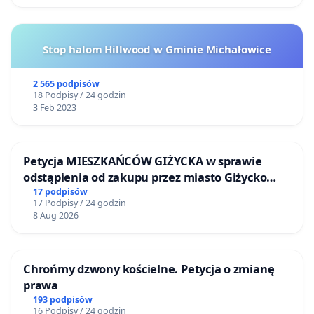
Stop halom Hillwood w Gminie Michałowice
2 565 podpisów
18 Podpisy / 24 godzin
3 Feb 2023
Petycja MIESZKAŃCÓW GIŻYCKA w sprawie
odstąpienia od zakupu przez miasto Giżycko
nieruchomości położonej nad jeziorem Niegocin
17 podpisów
17 Podpisy / 24 godzin
8 Aug 2026
Chrońmy dzwony kościelne. Petycja o zmianę
prawa
193 podpisów
16 Podpisy / 24 godzin