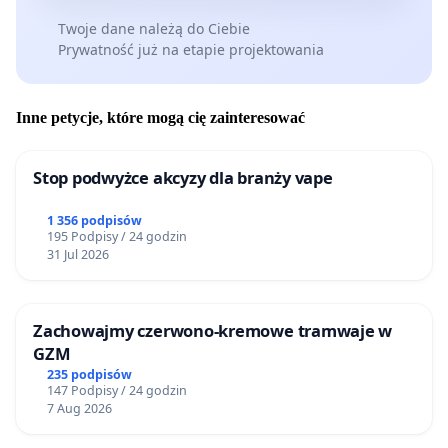
takiej interwencji, na poziomie miasta, samorządu i
Twoje dane należą do Ciebie
województwa pilnie potrzebuje Szyb Krystyna, który
Prywatność już na etapie projektowania
na wymarzonego inwestora czeka już ponad 20 lat.
Niestety Grupa Arche nie wyremontuje wszystkich
Inne petycje, które mogą cię zainteresować
zabytków poprzemysłowych na Śląsku. Teraz czas na
interwencje miasta. Szyb Krystyna cały czas jest na
Stop podwyżce akcyzy dla branży vape
sprzedaż dlatego apelujemy do władz Bytomia o
zabezpieczenie środków w budżecie miasta na
1 356 podpisów
195 Podpisy / 24 godzin
wykup Szybu Krystyna, zabezpieczenie go i
31 Jul 2026
intensywne działania na rzecz wszelkich dostępnych
dofinansowań poprzez aplikowanie jako gmina
Bytom mająca wkład własny na takie działania.
Zachowajmy czerwono-kremowe tramwaje w
GZM
Pójdźmy za przykładem miast ościennych, które już
235 podpisów
147 Podpisy / 24 godzin
10 lat temu podjęły takie działania i dziś mają tego
7 Aug 2026
spektakularne efekty, które możemy podziwiać na