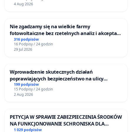
4 Aug 2026
Nie zgadzamy się na wielkie farmy
fotowoltaiczne bez rzetelnych analiz i akceptacji
mieszkańców
316 podpisów
16 Podpisy / 24 godzin
fot.: Antoni Sturzbecher
29 Jul 2026
Wprowadzenie skutecznych działań
poprawiających bezpieczeństwo na ulicy
Żeromskiego w Otwocku
199 podpisów
15 Podpisy / 24 godzin
2 Aug 2026
PETYCJA W SPRAWIE ZABEZPIECZENIA ŚRODKÓW
NA FUNKCJONOWANIE SCHRONISKA DLA
BEZDOMNYCH ZWIERZĄT W SKARYSZEWIE
1 029 podpisów