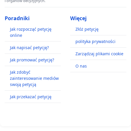
i organów decyzyjnych.
pracowały pierwsze na Śląsku elektryczne maszyny
wyciągowe, umieszczone na głowicy. Miały one moc
Poradniki
Więcej
2700 i 2400 KM i pochodziły z zabrzańskiej Huty
Jak rozpocząć petycję
Złóż petycję
Donnersmarck (ich silniki były firmy BBC Brown
online
Boveri). Maszyny napędzały koła o średnicy
polityka prywatności
sięgającej 7 metrów i póki co nadal się tam znajdują.
Jak napisać petycję?
Zarządzaj plikami cookie
Jak promować petycję?
O nas
Jak zdobyć
zainteresowanie mediów
swoją petycją
Jak przekazać petycję