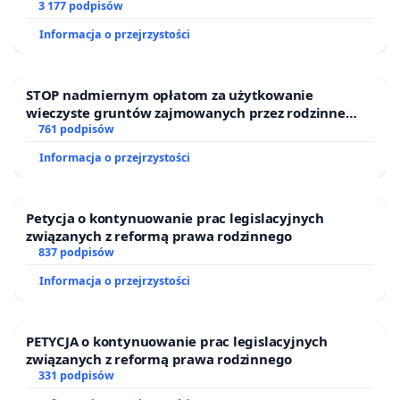
finansowej kluczowych urzędników i sędziów
3 177 podpisów
Informacja o przejrzystości
Po raz kolejny władze miasta Bytomia popełniają ten
sam błąd jaki miał miejsce w przypadku
Elektrociepłowni Szombierki, której wyposażenie
STOP nadmiernym opłatom za użytkowanie
poprzedni właściciel niemal w całości wywiózł na
wieczyste gruntów zajmowanych przez rodzinne
ogrody działkowe.
761 podpisów
złom, a władze miasta i województwa przez lata
Informacja o przejrzystości
biernie się temu przyglądały. Obecnie to samo dzieje
się w Szybie Krystyna. Obiekt nie jest pilnowany. Nikt
nie monitoruje działań obecnego właściciela, ani
Petycja o kontynuowanie prac legislacyjnych
związanych z reformą prawa rodzinnego
osób postronnych które wchodzą na teren obiektu
837 podpisów
bez żadnych ograniczeń i bez żadnej kontroli.
Informacja o przejrzystości
Przykłady miast ościennych takich jak: Zabrze,
Gliwice, Siemianowice Śląskie, Rybnik, Katowice,
PETYCJA o kontynuowanie prac legislacyjnych
Świętochłowice, Ruda Śląska, Pszów, Jastrzębie
związanych z reformą prawa rodzinnego
Zdrój, Czeladź, Chorzów pokazują, że tylko samorząd
331 podpisów