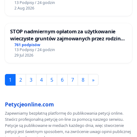
fot.: Ulotne
13 Podpisy / 24 godzin
2 Aug 2026
Chwile
https://www.facebook.com/ulotnechwileslask
Wieża wyciągowa szybu Krystyna została ukończona
w 1929 roku w Bytomiu-Szombierkach (do 1945 roku
STOP nadmiernym opłatom za użytkowanie
wieczyste gruntów zajmowanych przez rodzinne
niem. Förderturm Kaiser-Wilhelm-Schacht). Wieża
ogrody działkowe.
761 podpisów
wyciągowa szybu Krystyna zlikwidowanej Kopalni
13 Podpisy / 24 godzin
29 Jul 2026
Węgla Kamiennego Szombierki została wpisana do
rejestru zabytków nieruchomych województwa
śląskiego. W 1928 roku starą wieżę szybu „Kaiser
1
2
3
4
5
6
7
8
»
Wilhelm” zastąpiono modernistyczną wieżą
basztową o wysokości 57 metrów, oparta jest na
konstrukcji stalowej. Wymurowano ją z cegły
Petycjeonline.com
i nadano przybliżony kształt młota górniczego –
Zapewniamy bezpłatną platformę do publikowania petycji online.
pyrlika. Na węższym trzonie położono szerszą,
Stwórz profesjonalną petycję on-line za pomocą naszego serwisu.
betonową płytę, na której posadowiono górną część
Petycje są publikowane w mediach każdego dnia, więc stworzenie
petycji jest świetnym sposobem, na zwrócenie uwagi opinii publicznej
wieży. Okna tworzą pionowe ciągi. W środku