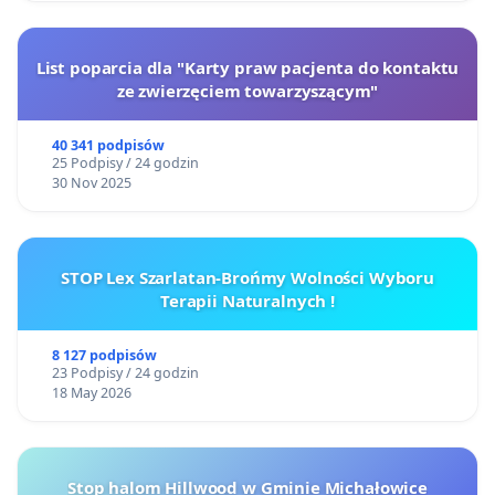
List poparcia dla "Karty praw pacjenta do kontaktu
ze zwierzęciem towarzyszącym"
40 341 podpisów
25 Podpisy / 24 godzin
30 Nov 2025
STOP Lex Szarlatan-Brońmy Wolności Wyboru
Terapii Naturalnych !
8 127 podpisów
23 Podpisy / 24 godzin
18 May 2026
Stop halom Hillwood w Gminie Michałowice