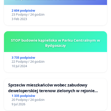
2 604 podpisów
23 Podpisy / 24 godzin
3 Feb 2023
STOP budowie kąpieliska w Parku Centralnym w
Bydgoszczy
3 735 podpisów
22 Podpisy / 24 godzin
10 Jul 2024
Sprzeciw mieszkańców wobec zabudowy
deweloperskiej terenow zielonych w rejonie
Bulwarów Straceńskich w Bielsku-Białej
1 335 podpisów
20 Podpisy / 24 godzin
9 Jul 2026