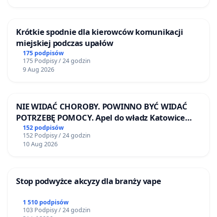
Krótkie spodnie dla kierowców komunikacji
miejskiej podczas upałów
175 podpisów
175 Podpisy / 24 godzin
9 Aug 2026
NIE WIDAĆ CHOROBY. POWINNO BYĆ WIDAĆ
POTRZEBĘ POMOCY. Apel do władz Katowice
Airport o przystąpienie do programu HIDDEN
152 podpisów
152 Podpisy / 24 godzin
DISABILITIES SUNFLOWER – SŁONECZNIK –
10 Aug 2026
UKRYTE NIEPEŁNOSPRAWNOŚCI
Stop podwyżce akcyzy dla branży vape
1 510 podpisów
103 Podpisy / 24 godzin