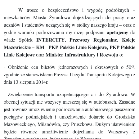
W trosce o bezpieczeństwo i wygodę podróżnych –
mieszkańców Miasta Żyrardowa dojeżdżających do pracy oraz
uczniów i studentów uczących się w stolicy naszego kraju – oraz o
apelujemy
godne warunki podróżowania my niżej podpisani
do
INTERCITY
Przewozy Regionalne
Koleje
władz Spółek
,
,
Mazowieckie – KM
PKP Polskie Linie Kolejowe,
PKP Polskie
,
Linie Kolejowe
Minister Infrastruktury i Rozwoju
oraz
o:
- Obniżenie cen biletów jednorazowych i okresowych o 50%
zgodnie ze stanowiskiem
Prezesa Urzędu Transportu Kolejowego z
dnia 13 sierpnia 2014r.
-
Zwiększenie transportu uzupełniającego z i do Żyrardowa. W
obecnej sytuacji nie wszyscy mieszczą się w autobusach. Zasadne
jest również umożliwienie podróżowania autobusowego pasażerom
pociągów podmiejskich i umożliwienie dotarcie do Grodziska
Mazowieckiego, Milanówka, czy Pruszkowa. Dużym ułatwieniem
będzie również umożliwienie dojechania do Warszawy z
Żyrardowa autobusem, który wraca do Warszawy.