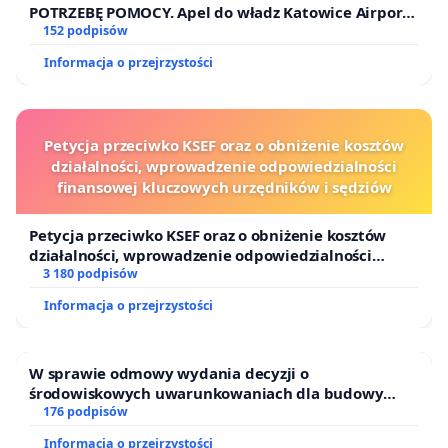
POTRZEBĘ POMOCY. Apel do władz Katowice Airport
o przystąpienie do programu HIDDEN DISABILITIES
152 podpisów
SUNFLOWER – SŁONECZNIK – UKRYTE
Informacja o przejrzystości
NIEPEŁNOSPRAWNOŚCI
Petycja przeciwko KSEF oraz o obniżenie kosztów
działalności, wprowadzenie odpowiedzialności
finansowej kluczowych urzędników i sędziów
Petycja przeciwko KSEF oraz o obniżenie kosztów
działalności, wprowadzenie odpowiedzialności
finansowej kluczowych urzędników i sędziów
3 180 podpisów
Informacja o przejrzystości
W sprawie odmowy wydania decyzji o
środowiskowych uwarunkowaniach dla budowy
zakładu wytwarzania biometanu „Krynki” w
176 podpisów
Ostrowiu Południowym oraz ochrony mieszkańców i
Informacja o przejrzystości