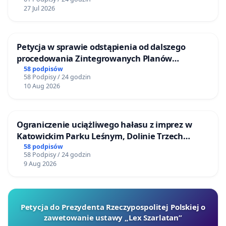
27 Jul 2026
Petycja w sprawie odstąpienia od dalszego
procedowania Zintegrowanych Planów
Inwestycyjnych „Myślenice – Barnasiówka” oraz
58 podpisów
58 Podpisy / 24 godzin
„Myślenice – Bukówka”
10 Aug 2026
Ograniczenie uciążliwego hałasu z imprez w
Katowickim Parku Leśnym, Dolinie Trzech
Stawów i na Lotnisku Muchowiec
58 podpisów
58 Podpisy / 24 godzin
9 Aug 2026
Petycja do Prezydenta Rzeczypospolitej Polskiej o
zawetowanie ustawy „Lex Szarlatan”