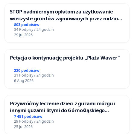
STOP nadmiernym opłatom za użytkowanie
wieczyste gruntów zajmowanych przez rodzinne
ogrody działkowe.
803 podpisów
34 Podpisy / 24 godzin
29 Jul 2026
Petycja o kontynuację projektu „Plaża Wawer"
220 podpisów
31 Podpisy / 24 godzin
6 Aug 2026
Przywróćmy leczenie dzieci z guzami mózgu i
innymi guzami litymi do Górnośląskiego
Centrum Zdrowia Dziecka w Katowicach
7 451 podpisów
29 Podpisy / 24 godzin
25 Jul 2026