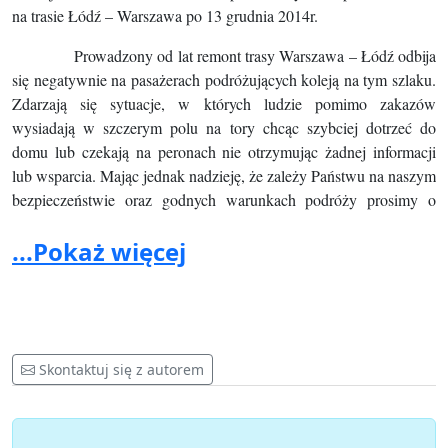
na trasie Łódź – Warszawa po 13 grudnia 2014r.
Prowadzony od lat remont trasy Warszawa – Łódź odbija
się negatywnie na pasażerach podróżujących koleją na tym szlaku.
Zdarzają się sytuacje, w których ludzie pomimo zakazów
wysiadają w szczerym polu na tory chcąc szybciej dotrzeć do
domu lub czekają na peronach nie otrzymując żadnej informacji
lub wsparcia. Mając jednak nadzieję, że zależy Państwu na naszym
bezpieczeństwie oraz godnych warunkach podróży prosimy o
objęcie szczególnym nadzorem sytuację na szlaku kolejowym
...Pokaż więcej
pomiędzy Łodzią a Warszawą,
a szczególne zwrócenie uwagi na Żyrardów z którego rano swoją
podróż rozpoczynają tysiące osób.
W imieniu pasażerów linii kolejowej Łódź - Warszawa
Skontaktuj się z autorem