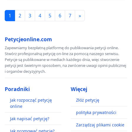
1
2
3
4
5
6
7
»
Petycjeonline.com
Zapewniamy bezpłatną platformę do publikowania petycji online.
Stwórz profesjonalną petycję on-line za pomocą naszego serwisu.
Petycje są publikowane w mediach każdego dnia, więc stworzenie
petycji jest świetnym sposobem, na zwrócenie uwagi opinii publicznej
i organów decyzyjnych.
Poradniki
Więcej
Jak rozpocząć petycję
Złóż petycję
online
polityka prywatności
Jak napisać petycję?
Zarządzaj plikami cookie
Jak promować petycję?