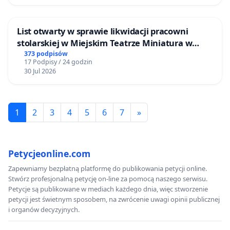
List otwarty w sprawie likwidacji pracowni
stolarskiej w Miejskim Teatrze Miniatura w
Gdańsku
373 podpisów
17 Podpisy / 24 godzin
30 Jul 2026
1
2
3
4
5
6
7
»
Petycjeonline.com
Zapewniamy bezpłatną platformę do publikowania petycji online.
Stwórz profesjonalną petycję on-line za pomocą naszego serwisu.
Petycje są publikowane w mediach każdego dnia, więc stworzenie
petycji jest świetnym sposobem, na zwrócenie uwagi opinii publicznej
i organów decyzyjnych.