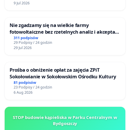
9 Jul 2026
Nie zgadzamy się na wielkie farmy
fotowoltaiczne bez rzetelnych analiz i akceptacji
mieszkańców
311 podpisów
29 Podpisy / 24 godzin
29 Jul 2026
Prośba o obniżenie opłat za zajęcia ZPiT
Sokołowianie w Sokołowskim Ośrodku Kultury
81 podpisów
23 Podpisy / 24 godzin
6 Aug 2026
STOP budowie kąpieliska w Parku Centralnym w
Bydgoszczy