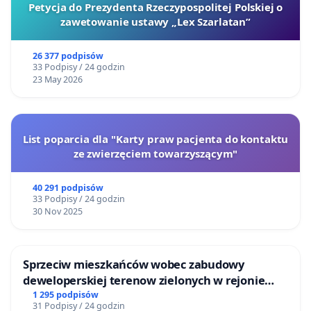
Petycja do Prezydenta Rzeczypospolitej Polskiej o
zawetowanie ustawy „Lex Szarlatan”
26 377 podpisów
33 Podpisy / 24 godzin
23 May 2026
List poparcia dla "Karty praw pacjenta do kontaktu
ze zwierzęciem towarzyszącym"
40 291 podpisów
33 Podpisy / 24 godzin
30 Nov 2025
Sprzeciw mieszkańców wobec zabudowy
deweloperskiej terenow zielonych w rejonie
Bulwarów Straceńskich w Bielsku-Białej
1 295 podpisów
31 Podpisy / 24 godzin