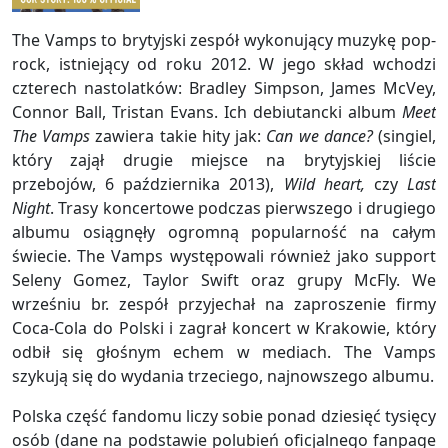
The Vamps to brytyjski zespół wykonujący muzykę pop-
rock, istniejący od roku 2012. W jego skład wchodzi
czterech nastolatków: Bradley Simpson, James McVey,
Connor Ball, Tristan Evans. Ich debiutancki album
Meet
The Vamps
zawiera takie hity jak:
Can we dance?
(singiel,
który zajął drugie miejsce na brytyjskiej liście
przebojów, 6 października 2013),
Wild heart,
czy
Last
Night
. Trasy koncertowe podczas pierwszego i drugiego
albumu osiągnęły ogromną popularność na całym
świecie. The Vamps występowali również jako support
Seleny Gomez, Taylor Swift oraz grupy McFly. We
wrześniu br. zespół przyjechał na zaproszenie firmy
Coca-Cola do Polski i zagrał koncert w Krakowie, który
odbił się głośnym echem w mediach. The Vamps
szykują się do wydania trzeciego, najnowszego albumu.
Polska część fandomu liczy sobie ponad dziesięć tysięcy
osób (dane na podstawie polubień oficjalnego fanpage