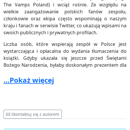
The Vamps Poland) i wciąż rośnie. Ze względu na
wielkie zaangażowanie polskich fanów zespołu,
członkowie oraz ekipa często wspominają o naszym
kraju i fanach w serwisie Twitter, co ukazują wpisami na
swoich publicznych i prywatnych profilach.
Liczba osób, które wspierają zespół w Polsce jest
wystarczająca i opłacalna do wydania tłumaczenia do
książki. Gdyby ukazała się jeszcze przed Świętami
Bożego Narodzenia, byłaby doskonałym prezentem dla
wielu nastolatek i nastolatków z kraju nad Wisłą.
...Pokaż więcej
Wierzymy, że zrobią Państwo wszystko by uszęśliwić
naszą społeczność.
Liczymy na Państwa pomoc oraz przetłumaczenie tejże
autobiografii na język polski.
Skontaktuj się z autorem
Administratorzy fanpage