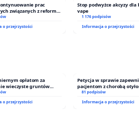
 kontynuowanie prac
Stop podwyżce akcyzy dla 
nych związanych z reformą
vape
zinnego
sów
1 176 podpisów
 o przejrzystości
Informacja o przejrzystości
iernym opłatom za
Petycja w sprawie zapewn
ie wieczyste gruntów
pacjentom z chorobą otyło
ch przez rodzinne ogrody
sów
dostępu do kompleksowego
81 podpisów
oraz programów profilakty
 o przejrzystości
Informacja o przejrzystości