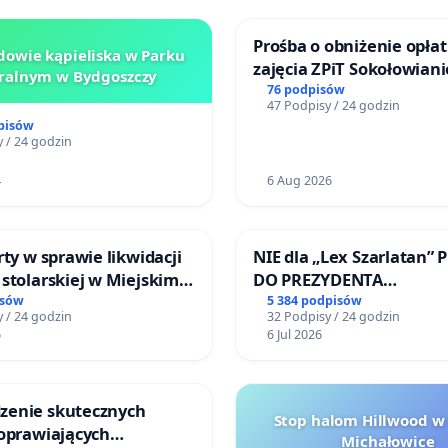
Prośba o obniżenie opłat
owie kąpieliska w Parku
zajęcia ZPiT Sokołowian
ralnym w Bydgoszczy
Sokołowskim Ośrodku Ku
76 podpisów
47 Podpisy / 24 godzin
pisów
 / 24 godzin
4
6 Aug 2026
rty w sprawie likwidacji
NIE dla „Lex Szarlatan” 
stolarskiej w Miejskim
DO PREZYDENTA
Miniatura w Gdańsku
RZECZYPOSPOLITEJ POLS
isów
5 384 podpisów
 / 24 godzin
32 Podpisy / 24 godzin
6
6 Jul 2026
enie skutecznych
Stop halom Hillwood w
poprawiających
Michałowice