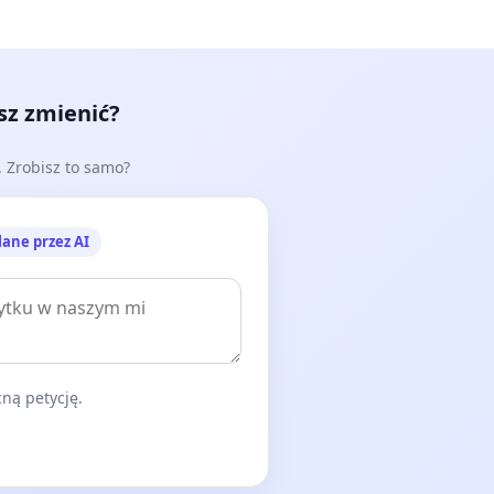
esz zmienić?
e. Zrobisz to samo?
lane przez AI
ną petycję.