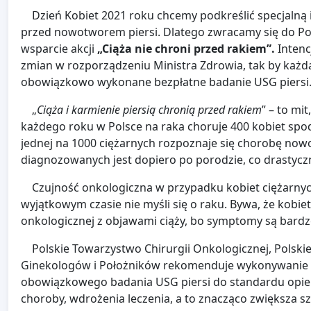
Dzień Kobiet 2021 roku chcemy podkreślić specjalną in
przed nowotworem piersi. Dlatego zwracamy się do Pol
wsparcie akcji
„Ciąża nie chroni przed rakiem”.
Intenc
zmian w rozporządzeniu Ministra Zdrowia, tak by każd
obowiązkowo wykonane bezpłatne badanie USG piers
„
Ciąża i karmienie piersią chronią przed rakiem
” – to mi
każdego roku w Polsce na raka choruje 400 kobiet spodzi
jednej na 1000 ciężarnych rozpoznaje się chorobę now
diagnozowanych jest dopiero po porodzie, co drastycz
Czujność onkologiczna w przypadku kobiet ciężarnych
wyjątkowym czasie nie myśli się o raku. Bywa, że kobie
onkologicznej z objawami ciąży, bo symptomy są bar
Polskie Towarzystwo Chirurgii Onkologicznej, Polski
Ginekologów i Położników rekomenduje wykonywanie b
obowiązkowego badania USG piersi do standardu opiek
choroby, wdrożenia leczenia, a to znacząco zwiększa s