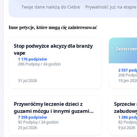
Twoje dane należą do Ciebie
Prywatność już na etapie
Inne petycje, które mogą cię zainteresować
Stop podwyżce akcyzy dla branży
Zaostrzen
vape
1 176 podpisów
296 Podpisy / 24 godzin
2 557 pod
208 Podpis
31 Jul 2026
19 Jan 202
Przywróćmy leczenie dzieci z
Sprzeciw
guzami mózgu i innymi guzami
zabudowy
litymi do Górnośląskiego
terenow z
7 358 podpisów
1 286 pod
92 Podpisy / 24 godzin
82 Podpisy
Centrum Zdrowia Dziecka w
Bulwarów
25 Jul 2026
9 Jul 2026
Katowicach
Białej