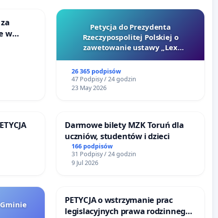
 za
Petycja do Prezydenta
ie w
Rzeczypospolitej Polskiej o
ltury
zawetowanie ustawy „Lex
Szarlatan”
26 365 podpisów
47 Podpisy / 24 godzin
23 May 2026
PETYCJA
Darmowe bilety MZK Toruń dla
uczniów, studentów i dzieci
KIEJ
166 podpisów
31 Podpisy / 24 godzin
9 Jul 2026
PETYCJA o wstrzymanie prac
 Gminie
legislacyjnych prawa rodzinnego