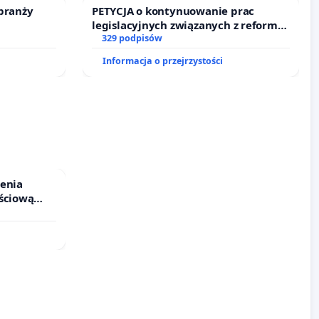
branży
PETYCJA o kontynuowanie prac
legislacyjnych związanych z reformą
prawa rodzinnego
329 podpisów
Informacja o przejrzystości
ienia
ściową
 leczenia
cznych.