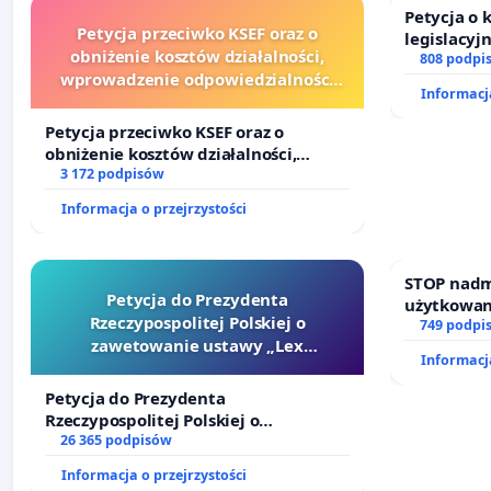
Petycja o
Petycja przeciwko KSEF oraz o
legislacyj
obniżenie kosztów działalności,
prawa rod
808 podpi
wprowadzenie odpowiedzialności
Informacja
finansowej kluczowych urzędników i
sędziów
Petycja przeciwko KSEF oraz o
obniżenie kosztów działalności,
wprowadzenie odpowiedzialności
3 172 podpisów
finansowej kluczowych urzędników i
Informacja o przejrzystości
sędziów
STOP nadm
Petycja do Prezydenta
użytkowan
Rzeczypospolitej Polskiej o
zajmowany
749 podpi
zawetowanie ustawy „Lex
działkowe.
Informacja
Szarlatan”
Petycja do Prezydenta
Rzeczypospolitej Polskiej o
zawetowanie ustawy „Lex Szarlatan”
26 365 podpisów
Informacja o przejrzystości