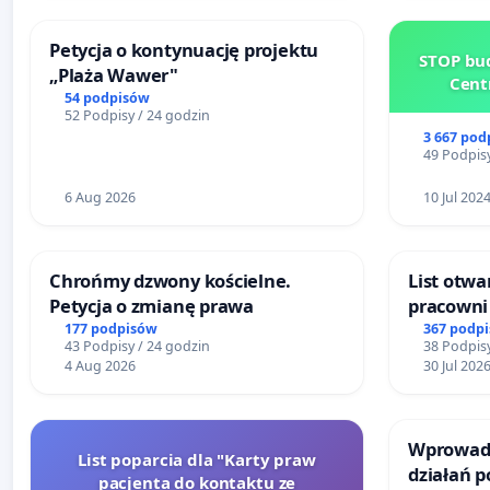
Petycja o kontynuację projektu
STOP bud
„Plaża Wawer"
Cent
54 podpisów
52 Podpisy / 24 godzin
3 667 pod
49 Podpisy
6 Aug 2026
10 Jul 202
Chrońmy dzwony kościelne.
List otwa
Petycja o zmianę prawa
pracowni 
Teatrze 
177 podpisów
367 podp
43 Podpisy / 24 godzin
38 Podpisy
4 Aug 2026
30 Jul 202
Wprowadz
List poparcia dla "Karty praw
działań 
pacjenta do kontaktu ze