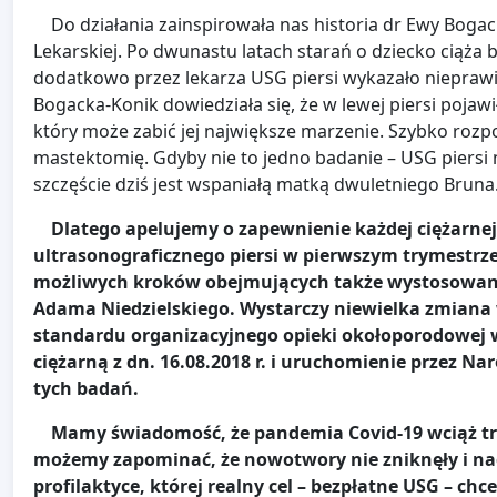
Do działania zainspirowała nas historia dr Ewy Bogacki
Lekarskiej. Po dwunastu latach starań o dziecko ciąża b
dodatkowo przez lekarza USG piersi wykazało nieprawid
Bogacka-Konik dowiedziała się, że w lewej piersi pojaw
który może zabić jej największe marzenie. Szybko rozpo
mastektomię. Gdyby nie to jedno badanie – USG piersi 
szczęście dziś jest wspaniałą matką dwuletniego Bruna
Dlatego apelujemy o zapewnienie każdej ciężarnej
ultrasonograficznego piersi w pierwszym trymestrze
możliwych kroków obejmujących także wystosowanie 
Adama Niedzielskiego. Wystarczy niewielka zmiana
standardu organizacyjnego opieki okołoporodowej 
ciężarną z dn. 16.08.2018 r. i uruchomienie przez
tych badań.
Mamy świadomość, że pandemia Covid-19 wciąż trwa
możemy zapominać, że nowotwory nie zniknęły i nada
profilaktyce, której realny cel – bezpłatne USG – 