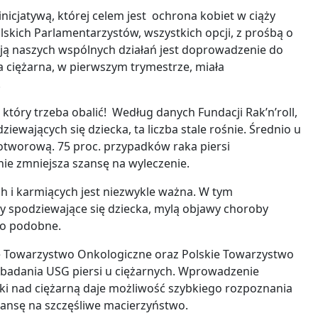
icjatywą, której celem jest ochrona kobiet w ciąży
skich Parlamentarzystów, wszystkich opcji, z prośbą o
ją naszych wspólnych działań jest doprowadzenie do
a ciężarna, w pierwszym trymestrze, miała
i.
t, który trzeba obalić! Według danych Fundacji Rak’n’roll,
ewających się dziecka, ta liczba stale rośnie. Średnio u
otworową. 75 proc. przypadków raka piersi
nie zmniejsza szansę na wyleczenie.
 i karmiących jest niezwykle ważna. W tym
ty spodziewające się dziecka, mylą objawy choroby
dzo podobne.
e Towarzystwo Onkologiczne oraz Polskie Towarzystwo
adania USG piersi u ciężarnych. Wprowadzenie
i nad ciężarną daje możliwość szybkiego rozpoznania
zansę na szczęśliwe macierzyństwo.