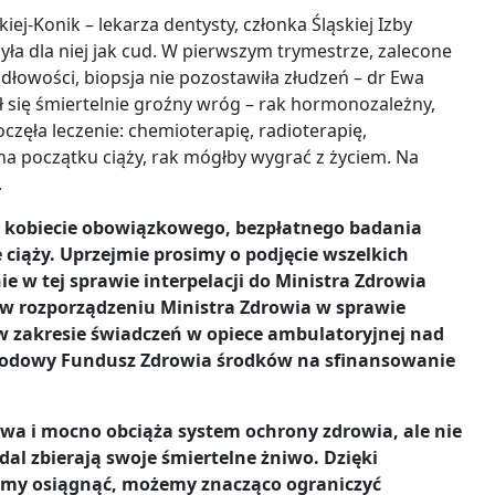
ej-Konik – lekarza dentysty, członka Śląskiej Izby
yła dla niej jak cud. W pierwszym trymestrze, zalecone
łowości, biopsja nie pozostawiła złudzeń – dr Ewa
ił się śmiertelnie groźny wróg – rak hormonozależny,
częła leczenie: chemioterapię, radioterapię,
na początku ciąży, rak mógłby wygrać z życiem. Na
.
 kobiecie obowiązkowego, bezpłatnego badania
 ciąży. Uprzejmie prosimy o podjęcie wszelkich
w tej sprawie interpelacji do Ministra Zdrowia
 w rozporządzeniu Ministra Zdrowia w sprawie
w zakresie świadczeń w opiece ambulatoryjnej nad
 Narodowy Fundusz Zdrowia środków na sfinansowanie
 i mocno obciąża system ochrony zdrowia, ale nie
l zbierają swoje śmiertelne żniwo. Dzięki
chcemy osiągnąć, możemy znacząco ograniczyć