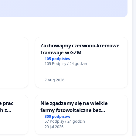
Zachowajmy czerwono-kremowe
tramwaje w GZM
105 podpisów
105 Podpisy / 24 godzin
7 Aug 2026
e prac
Nie zgadzamy się na wielkie
h z
farmy fotowoltaiczne bez
go
rzetelnych analiz i akceptacji
300 podpisów
57 Podpisy / 24 godzin
mieszkańców
29 Jul 2026