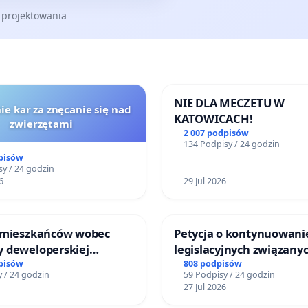
 projektowania
NIE DLA MECZETU W
ie kar za znęcanie się nad
KATOWICACH!
zwierzętami
2 007 podpisów
134 Podpisy / 24 godzin
pisów
y / 24 godzin
6
29 Jul 2026
 mieszkańców wobec
Petycja o kontynuowani
 deweloperskiej
legislacyjnych związanyc
ielonych w rejonie
reformą prawa rodzinne
pisów
808 podpisów
 / 24 godzin
59 Podpisy / 24 godzin
 Straceńskich w Bielsku-
27 Jul 2026